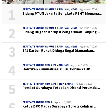
1
BERITA TERBARU
,
HUKUM & KRIMINAL
,
NEWS
Agustus 8, 2026
Sidang PTUN Jakarta Sengketa PSHT Memana…
2
BERITA TERBARU
,
HUKUM & KRIMINAL
,
NEWS
Agustus 7, 2026
Sidang Dugaan Korupsi Pengerukan Tanjung…
3
BERITA TERBARU
,
HUKUM & KRIMINAL
,
NEWS
Agustus 7, 2026
141 Karton Rokok Diduga Ilegal Diamankan…
4
BERITA TERBARU
,
NEWS
,
PENDIDIKAN
Agustus 7, 2026
Hentikan Kriminalisasi Guru, Forum PAUD …
5
BERITA TERBARU
,
NEWS
,
PEMERINTAHAN
Agustus 7, 2026
Pemkot Surabaya Tetapkan Direksi Perumda…
6
BERITA TERBARU
,
NEWS
Agustus 6, 2026
Ketua DPC Madas Surabaya Soroti Keluhan …