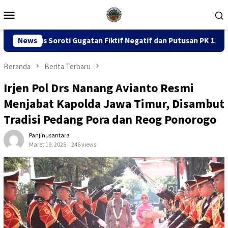
Loncat
Menu
ke
Mobile
konten
an Fiktif Negatif dan Putusan PK 155
News
Sidang Dugaan Kor
Beranda
Berita Terbaru
Irjen Pol Drs Nanang Avianto Resmi
Menjabat Kapolda Jawa Timur, Disambut
Tradisi Pedang Pora dan Reog Ponorogo
Panjinusantara
Maret 19, 2025
246 views