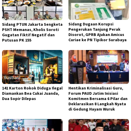
Sidang Dugaan Korupsi
Sidang PTUN Jakarta Sengketa
Pengerukan Tanjung Perak
PSHT Memanas, Kholis Soroti
Disorot, GPRB Ajukan Amicus
Gugatan Fiktif Negatif dan
Curiae ke PN Tipikor Surabaya
Putusan PK 155
141 Karton Rokok Diduga Ilegal
Hentikan Kriminalisasi Guru,
Diamankan Bea Cukai Juanda,
Forum PAUD Jatim Inisiasi
Dua Sopir Dilepas
Komitmen Bersama 6 Pilar dan
Deklarasikan 8 Langkah Nyata
di Gedung Hayam Wuruk