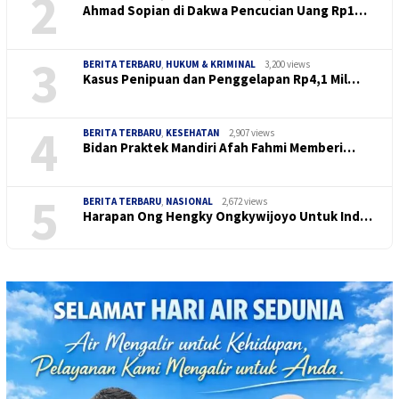
2
Ahmad Sopian di Dakwa Pencucian Uang Rp1…
3
BERITA TERBARU
,
HUKUM & KRIMINAL
3,200 views
Kasus Penipuan dan Penggelapan Rp4,1 Mil…
4
BERITA TERBARU
,
KESEHATAN
2,907 views
Bidan Praktek Mandiri Afah Fahmi Memberi…
5
BERITA TERBARU
,
NASIONAL
2,672 views
Harapan Ong Hengky Ongkywijoyo Untuk Ind…