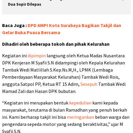
Dua Sopir Dilepas
Baca Juga :
DPD AMPI Kota Surabaya Bagikan Takjil dan
Gelar Buka Puasa Bersama
Dihadiri oleh beberapa tokoh dan pihak Kelurahan
Kegiatan ini
dipimpin
langsung oleh Ketua Madas Nusantara
DPK Kenjeran M Syafii S.N didampingi oleh Kepala Kelurahan
Tambak Wedi Matlillah S.Kep.Ns.M,H., LPMK (Lembaga
Pemberdayaan Masyarakat Kelurahan) Tambak Wedi Rois,
anggota Satpol PP, Ketua RT 15 Adim,
Sesepuh
Tambak Wedi
Mamad Zali dan Hasan DPK bubutan.
“Kegiatan ini merupakan bentuk
kepedulian
kami kepada
masyarakat, terutama di bulan Ramadhan yang penuh berkah
ini. Kami berharap takjil ini bisa
meringankan
beban warga dan
pengendara sepeda motor yang sedang beraktivitas,” ujar M
Syafii S.N.