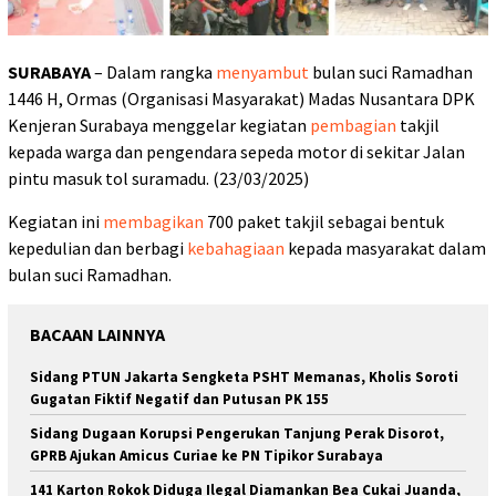
SURABAYA
– Dalam rangka
menyambut
bulan suci Ramadhan
1446 H, Ormas (Organisasi Masyarakat) Madas Nusantara DPK
Kenjeran Surabaya menggelar kegiatan
pembagian
takjil
kepada warga dan pengendara sepeda motor di sekitar Jalan
pintu masuk tol suramadu. (23/03/2025)
Kegiatan ini
membagikan
700 paket takjil sebagai bentuk
kepedulian dan berbagi
kebahagiaan
kepada masyarakat dalam
bulan suci Ramadhan.
BACAAN LAINNYA
Sidang PTUN Jakarta Sengketa PSHT Memanas, Kholis Soroti
Gugatan Fiktif Negatif dan Putusan PK 155
Sidang Dugaan Korupsi Pengerukan Tanjung Perak Disorot,
GPRB Ajukan Amicus Curiae ke PN Tipikor Surabaya
141 Karton Rokok Diduga Ilegal Diamankan Bea Cukai Juanda,