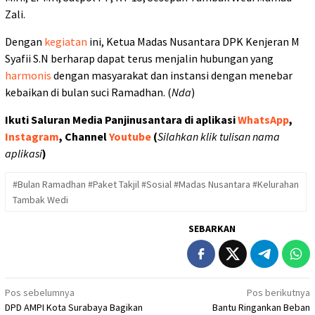
Zali.
Dengan
kegiatan
ini, Ketua Madas Nusantara DPK Kenjeran M
Syafii S.N berharap dapat terus menjalin hubungan yang
harmonis
dengan masyarakat dan instansi dengan menebar
kebaikan di bulan suci Ramadhan. (
Nda
)
Ikuti Saluran Media Panjinusantara di aplikasi
WhatsApp
,
Instagram
, Channel
Youtube
(
Silahkan klik tulisan nama
aplikasi
)
#Bulan Ramadhan #Paket Takjil #Sosial #Madas Nusantara #Kelurahan
Tambak Wedi
SEBARKAN
Navigasi
Pos sebelumnya
Pos berikutnya
DPD AMPI Kota Surabaya Bagikan
Bantu Ringankan Beban
pos