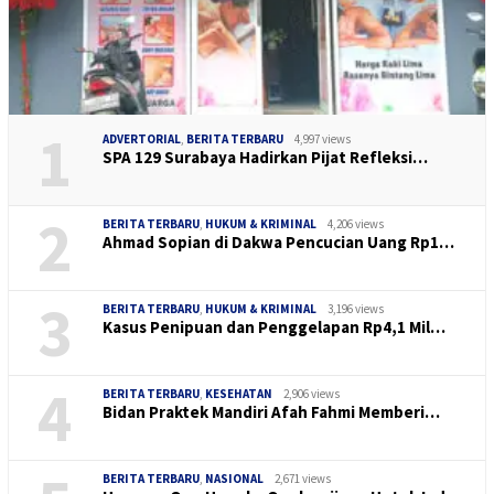
1
ADVERTORIAL
,
BERITA TERBARU
4,997 views
SPA 129 Surabaya Hadirkan Pijat Refleksi…
2
BERITA TERBARU
,
HUKUM & KRIMINAL
4,206 views
Ahmad Sopian di Dakwa Pencucian Uang Rp1…
3
BERITA TERBARU
,
HUKUM & KRIMINAL
3,196 views
Kasus Penipuan dan Penggelapan Rp4,1 Mil…
4
BERITA TERBARU
,
KESEHATAN
2,906 views
Bidan Praktek Mandiri Afah Fahmi Memberi…
BERITA TERBARU
,
NASIONAL
2,671 views