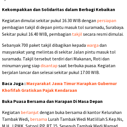
Kekompakkan dan Solidaritas dalam Berbagi Kebaikan
Kegiatan dimulai sekitar pukul 16.30 WIB dengan
persiapan
pembagian takjil di depan pintu masuk tol suramadu, Surabaya.
Sekitar pukul 16.40 WIB, pembagian
takjil
secara resmi dimulai.
Sebanyak 700 paket takjil dibagikan kepada
warga
dan
masyarakat yang melintas di sekitar Jalan pintu masuk tol
suramadu. Takjil tersebut terdiri dari Makanan, Roti dan
minuman yang siap
disantap
saat berbuka puasa. Kegiatan
berjalan lancar dan selesai sekitar pukul 17.00 WIB.
Baca Juga :
Masyarakat Jawa Timur Harapkan Gubernur
Khofifah Gratiskan Pajak Kendaraan
Buka Puasa Bersama dan Harapan Di Masa Depan
Kegiatan
berlanjut
dengan buka bersama di kantor Kelurahan
Tambak Wedi,
bersama
Lurah Tambak Wedi Matlillah S.Kep.Ns,
M.H., LPMK, Satpol PP, RT 15, Sesepuh Tambak Wedi Mamad