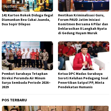
141 Karton Rokok Diduga Ilegal
Hentikan Kriminalisasi Guru,
Diamankan Bea Cukai Juanda,
Forum PAUD Jatim Inisiasi
Dua Sopir Dilepas
Komitmen Bersama 6 Pilar dan
Deklarasikan 8 Langkah Nyata
di Gedung Hayam Wuruk
Pemkot Surabaya Tetapkan
Ketua DPC Madas Surabaya
Direksi Perumda Air Minum
Soroti Keluhan Pedagang Soal
Surya Sembada Periode 2026–
Penertiban Satpol PP, Minta
2029
Pendekatan Humanis
POS TERBARU