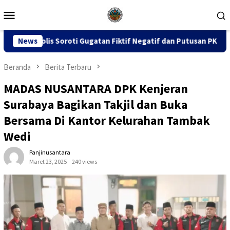
Loncat
Menu
ke
Mobile
konten
gatan Fiktif Negatif dan Putusan PK 155
News
Sidang Dugaan 
Beranda
Berita Terbaru
MADAS NUSANTARA DPK Kenjeran
Surabaya Bagikan Takjil dan Buka
Bersama Di Kantor Kelurahan Tambak
Wedi
Panjinusantara
Maret 23, 2025
240 views