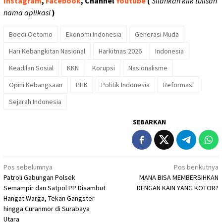
Instagram
,
Facebook
, Channel
Youtube
(
Silahkan klik tulisan
nama aplikasi
)
Boedi Oetomo
Ekonomi Indonesia
Generasi Muda
Hari Kebangkitan Nasional
Harkitnas 2026
Indonesia
Keadilan Sosial
KKN
Korupsi
Nasionalisme
Opini Kebangsaan
PHK
Politik Indonesia
Reformasi
Sejarah Indonesia
SEBARKAN
Navigasi
Pos sebelumnya
Pos berikutnya
Patroli Gabungan Polsek
MANA BISA MEMBERSIHKAN
pos
Semampir dan Satpol PP Disambut
DENGAN KAIN YANG KOTOR?
Hangat Warga, Tekan Gangster
hingga Curanmor di Surabaya
Utara