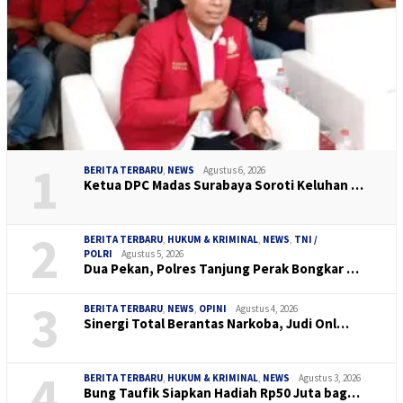
1
BERITA TERBARU
,
NEWS
Agustus 6, 2026
Ketua DPC Madas Surabaya Soroti Keluhan …
2
BERITA TERBARU
,
HUKUM & KRIMINAL
,
NEWS
,
TNI /
POLRI
Agustus 5, 2026
Dua Pekan, Polres Tanjung Perak Bongkar …
3
BERITA TERBARU
,
NEWS
,
OPINI
Agustus 4, 2026
Sinergi Total Berantas Narkoba, Judi Onl…
4
BERITA TERBARU
,
HUKUM & KRIMINAL
,
NEWS
Agustus 3, 2026
Bung Taufik Siapkan Hadiah Rp50 Juta bag…