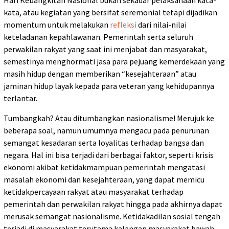
Hari Kebangkitan Nasional bukan sekadar pelaksanaan kata-
kata, atau kegiatan yang bersifat seremonial tetapi dijadikan
momentum untuk melakukan
refleksi
dari nilai-nilai
keteladanan kepahlawanan. Pemerintah serta seluruh
perwakilan rakyat yang saat ini menjabat dan masyarakat,
semestinya menghormati jasa para pejuang kemerdekaan yang
masih hidup dengan memberikan “kesejahteraan” atau
jaminan hidup layak kepada para veteran yang kehidupannya
terlantar.
Tumbangkah? Atau ditumbangkan nasionalisme! Merujuk ke
beberapa soal, namun umumnya mengacu pada penurunan
semangat kesadaran serta loyalitas terhadap bangsa dan
negara. Hal ini bisa terjadi dari berbagai faktor, seperti krisis
ekonomi akibat ketidakmampuan pemerintah mengatasi
masalah ekonomi dan kesejahteraan, yang dapat memicu
ketidakpercayaan rakyat atau masyarakat terhadap
pemerintah dan perwakilan rakyat hingga pada akhirnya dapat
merusak semangat nasionalisme. Ketidakadilan sosial tengah
terjadi di masyarakat terutama kalangan masyarakat bawah