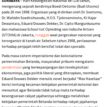
SURABAYA
– Hari Kebangkitan Nasional ke-118 tahun,
mengenang sejarah berdirinya Boedi Oetomo (Budi Utomo)
pada 20 mei 1908. Organisasi yang di dirikan oleh Dr. Soetomo,
Dr. Wahidin Soedirohusodo, H.O.S. Tjokroaminoto, Ki Hajar
Dewantara, Eduard Douwes Dekker, Dr. Cipto Mangunkusumo
dan mahasiswa School tot Opleiding van Indische Artsen
(STOVIA) di Jakarta,
tonggak
awal pergerakan nasional yang
terorganisir di tanah air. Sebelum tahun 1908, perlawanan
terhadap penjajah lebih bersifat lokal dan sporadis.
Pada masa sistem imperialisme dan kolonialisme
pemerintahan Belanda, masyarakat pribumi mengalami
penderitaan
yang berkepanjangan dan tereksploitasi
ekonominya, juga politik liberal yang diterapkan, membuat
Eduard Douwes Dekker menulis novel berjudul “Max Havelaar”
berisi tentang kecaman kebijakan pemerintah kolonial dan
menuntut agar Belanda tidak tutup mata terhadap
kesengsaraan rakyat jajahannya sehingga melahirkan
kebijakan pemerintah Belanda terhadap rakyat jajahannya