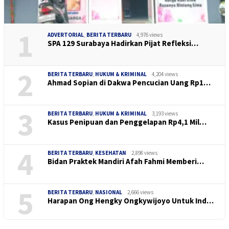
1
ADVERTORIAL
,
BERITA TERBARU
4,976 views
SPA 129 Surabaya Hadirkan Pijat Refleksi…
2
BERITA TERBARU
,
HUKUM & KRIMINAL
4,204 views
Ahmad Sopian di Dakwa Pencucian Uang Rp1…
3
BERITA TERBARU
,
HUKUM & KRIMINAL
3,193 views
Kasus Penipuan dan Penggelapan Rp4,1 Mil…
4
BERITA TERBARU
,
KESEHATAN
2,898 views
Bidan Praktek Mandiri Afah Fahmi Memberi…
5
BERITA TERBARU
,
NASIONAL
2,666 views
Harapan Ong Hengky Ongkywijoyo Untuk Ind…