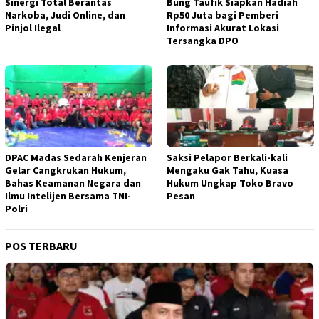
Sinergi Total Berantas
Bung Taufik Siapkan Hadiah
Narkoba, Judi Online, dan
Rp50 Juta bagi Pemberi
Pinjol Ilegal
Informasi Akurat Lokasi
Tersangka DPO
DPAC Madas Sedarah Kenjeran
Saksi Pelapor Berkali-kali
Gelar Cangkrukan Hukum,
Mengaku Gak Tahu, Kuasa
Bahas Keamanan Negara dan
Hukum Ungkap Toko Bravo
Ilmu Intelijen Bersama TNI-
Pesan
Polri
POS TERBARU