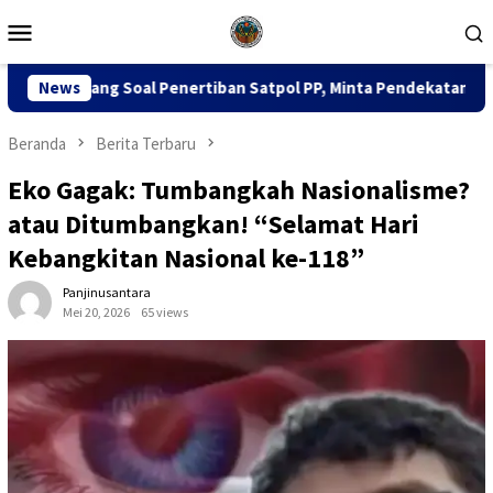
Loncat
Menu
ke
Mobile
konten
tiban Satpol PP, Minta Pendekatan Humanis
News
Dua Pekan, 
Beranda
Berita Terbaru
Eko Gagak: Tumbangkah Nasionalisme?
atau Ditumbangkan! “Selamat Hari
Kebangkitan Nasional ke-118”
Panjinusantara
Mei 20, 2026
65 views