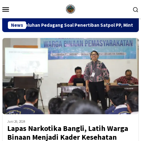
Loncat
Menu
ke
Mobile
konten
 Pedagang Soal Penertiban Satpol PP, Minta Pendekatan Humani
News
Juni 26, 2024
Lapas Narkotika Bangli, Latih Warga
Binaan Menjadi Kader Kesehatan