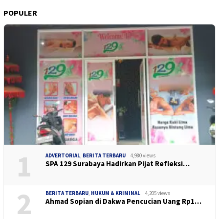
POPULER
1
ADVERTORIAL
,
BERITA TERBARU
4,980 views
SPA 129 Surabaya Hadirkan Pijat Refleksi…
2
BERITA TERBARU
,
HUKUM & KRIMINAL
4,205 views
Ahmad Sopian di Dakwa Pencucian Uang Rp1…