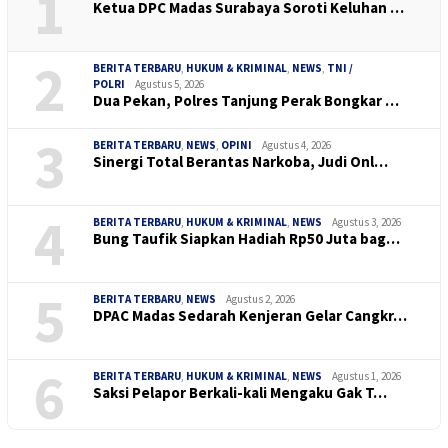
1
Ketua DPC Madas Surabaya Soroti Keluhan …
2
BERITA TERBARU
,
HUKUM & KRIMINAL
,
NEWS
,
TNI /
POLRI
Agustus 5, 2026
Dua Pekan, Polres Tanjung Perak Bongkar …
3
BERITA TERBARU
,
NEWS
,
OPINI
Agustus 4, 2026
Sinergi Total Berantas Narkoba, Judi Onl…
4
BERITA TERBARU
,
HUKUM & KRIMINAL
,
NEWS
Agustus 3, 2026
Bung Taufik Siapkan Hadiah Rp50 Juta bag…
5
BERITA TERBARU
,
NEWS
Agustus 2, 2026
DPAC Madas Sedarah Kenjeran Gelar Cangkr…
6
BERITA TERBARU
,
HUKUM & KRIMINAL
,
NEWS
Agustus 1, 2026
Saksi Pelapor Berkali-kali Mengaku Gak T…