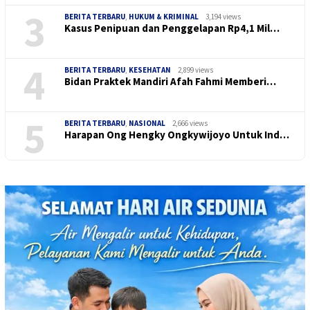
3
BERITA TERBARU
,
HUKUM & KRIMINAL
3,194 views
Kasus Penipuan dan Penggelapan Rp4,1 Mil…
4
BERITA TERBARU
,
KESEHATAN
2,899 views
Bidan Praktek Mandiri Afah Fahmi Memberi…
5
BERITA TERBARU
,
NASIONAL
2,666 views
Harapan Ong Hengky Ongkywijoyo Untuk Ind…