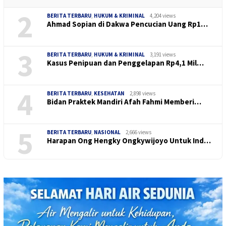
2
BERITA TERBARU
,
HUKUM & KRIMINAL
4,204 views
Ahmad Sopian di Dakwa Pencucian Uang Rp1…
3
BERITA TERBARU
,
HUKUM & KRIMINAL
3,191 views
Kasus Penipuan dan Penggelapan Rp4,1 Mil…
4
BERITA TERBARU
,
KESEHATAN
2,898 views
Bidan Praktek Mandiri Afah Fahmi Memberi…
5
BERITA TERBARU
,
NASIONAL
2,666 views
Harapan Ong Hengky Ongkywijoyo Untuk Ind…