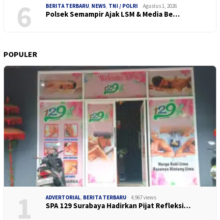
6
BERITA TERBARU
,
NEWS
,
TNI / POLRI
Agustus 1, 2026
Polsek Semampir Ajak LSM & Media Be…
POPULER
1
ADVERTORIAL
,
BERITA TERBARU
4,967 views
SPA 129 Surabaya Hadirkan Pijat Refleksi…