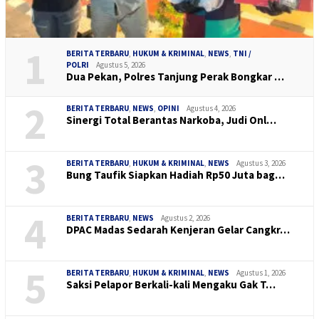
1
BERITA TERBARU
,
HUKUM & KRIMINAL
,
NEWS
,
TNI /
POLRI
Agustus 5, 2026
Dua Pekan, Polres Tanjung Perak Bongkar …
2
BERITA TERBARU
,
NEWS
,
OPINI
Agustus 4, 2026
Sinergi Total Berantas Narkoba, Judi Onl…
3
BERITA TERBARU
,
HUKUM & KRIMINAL
,
NEWS
Agustus 3, 2026
Bung Taufik Siapkan Hadiah Rp50 Juta bag…
4
BERITA TERBARU
,
NEWS
Agustus 2, 2026
DPAC Madas Sedarah Kenjeran Gelar Cangkr…
5
BERITA TERBARU
,
HUKUM & KRIMINAL
,
NEWS
Agustus 1, 2026
Saksi Pelapor Berkali-kali Mengaku Gak T…