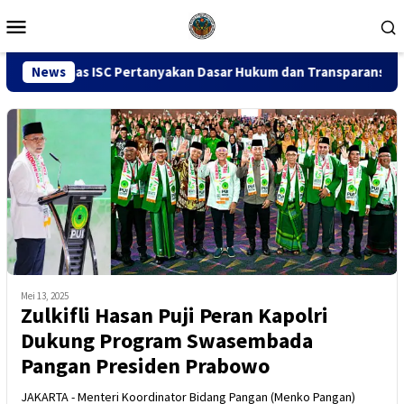
Loncat
Menu
ke
Mobile
konten
 Pertanyakan Dasar Hukum dan Transparansi Penindakan
News
Rp
Mei 13, 2025
Zulkifli Hasan Puji Peran Kapolri
Dukung Program Swasembada
Pangan Presiden Prabowo
JAKARTA - Menteri Koordinator Bidang Pangan (Menko Pangan)