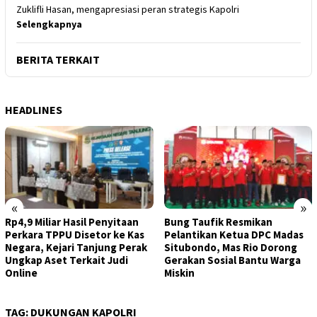
Zuklifli Hasan, mengapresiasi peran strategis Kapolri
Selengkapnya
BERITA TERKAIT
HEADLINES
«
»
Rp4,9 Miliar Hasil Penyitaan
Bung Taufik Resmikan
Perkara TPPU Disetor ke Kas
Pelantikan Ketua DPC Madas
Negara, Kejari Tanjung Perak
Situbondo, Mas Rio Dorong
Ungkap Aset Terkait Judi
Gerakan Sosial Bantu Warga
Online
Miskin
TAG:
DUKUNGAN KAPOLRI