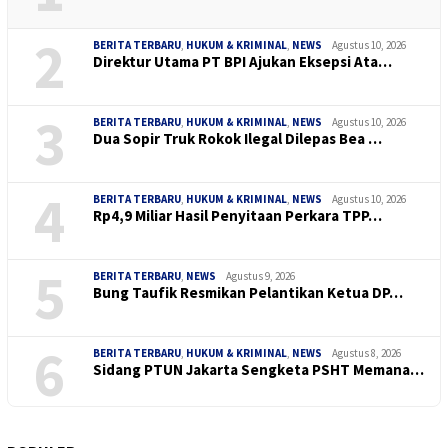
2
BERITA TERBARU
,
HUKUM & KRIMINAL
,
NEWS
Agustus 10, 2026
Direktur Utama PT BPI Ajukan Eksepsi Ata…
3
BERITA TERBARU
,
HUKUM & KRIMINAL
,
NEWS
Agustus 10, 2026
Dua Sopir Truk Rokok Ilegal Dilepas Bea …
4
BERITA TERBARU
,
HUKUM & KRIMINAL
,
NEWS
Agustus 10, 2026
Rp4,9 Miliar Hasil Penyitaan Perkara TPP…
5
BERITA TERBARU
,
NEWS
Agustus 9, 2026
Bung Taufik Resmikan Pelantikan Ketua DP…
6
BERITA TERBARU
,
HUKUM & KRIMINAL
,
NEWS
Agustus 8, 2026
Sidang PTUN Jakarta Sengketa PSHT Memana…