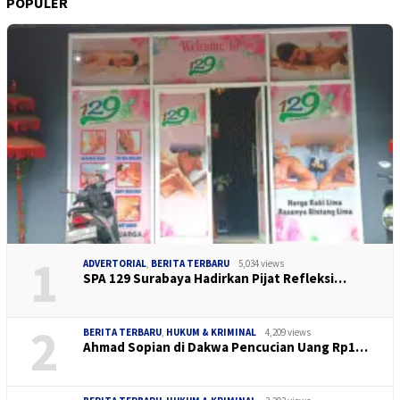
POPULER
1
ADVERTORIAL
,
BERITA TERBARU
5,034 views
SPA 129 Surabaya Hadirkan Pijat Refleksi…
2
BERITA TERBARU
,
HUKUM & KRIMINAL
4,209 views
Ahmad Sopian di Dakwa Pencucian Uang Rp1…