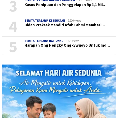
3
BERITA TERBARU
,
HUKUM & KRIMINAL
3,203 views
Kasus Penipuan dan Penggelapan Rp4,1 Mil…
4
BERITA TERBARU
,
KESEHATAN
2,910 views
Bidan Praktek Mandiri Afah Fahmi Memberi…
5
BERITA TERBARU
,
NASIONAL
2,674 views
Harapan Ong Hengky Ongkywijoyo Untuk Ind…