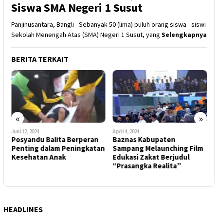
Siswa SMA Negeri 1 Susut
Panjinusantara, Bangli - Sebanyak 50 (lima) puluh orang siswa - siswi
Sekolah Menengah Atas (SMA) Negeri 1 Susut, yang
Selengkapnya
BERITA TERKAIT
«
»
Juni 12, 2024
April 4, 2024
J
Posyandu Balita Berperan
Baznas Kabupaten
S
Penting dalam Peningkatan
Sampang Melaunching Film
S
Kesehatan Anak
Edukasi Zakat Berjudul
P
“Prasangka Realita”
B
B
HEADLINES