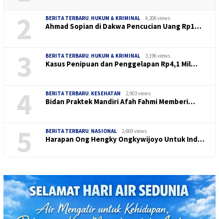
2
BERITA TERBARU
,
HUKUM & KRIMINAL
4,206 views
Ahmad Sopian di Dakwa Pencucian Uang Rp1…
3
BERITA TERBARU
,
HUKUM & KRIMINAL
3,196 views
Kasus Penipuan dan Penggelapan Rp4,1 Mil…
4
BERITA TERBARU
,
KESEHATAN
2,903 views
Bidan Praktek Mandiri Afah Fahmi Memberi…
5
BERITA TERBARU
,
NASIONAL
2,669 views
Harapan Ong Hengky Ongkywijoyo Untuk Ind…