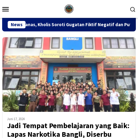
Loncat
Menu
ke
Mobile
konten
s Soroti Gugatan Fiktif Negatif dan Putusan PK 155
News
Sid
Juni 17, 2024
Jadi Tempat Pembelajaran yang Baik:
Lapas Narkotika Bangli, Diserbu