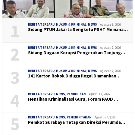
1
BERITA TERBARU
,
HUKUM & KRIMINAL
,
NEWS
Agustus 8, 2026
Sidang PTUN Jakarta Sengketa PSHT Memana…
2
BERITA TERBARU
,
HUKUM & KRIMINAL
,
NEWS
Agustus 7, 2026
Sidang Dugaan Korupsi Pengerukan Tanjung…
3
BERITA TERBARU
,
HUKUM & KRIMINAL
,
NEWS
Agustus 7, 2026
141 Karton Rokok Diduga Ilegal Diamankan…
4
BERITA TERBARU
,
NEWS
,
PENDIDIKAN
Agustus 7, 2026
Hentikan Kriminalisasi Guru, Forum PAUD …
5
BERITA TERBARU
,
NEWS
,
PEMERINTAHAN
Agustus 7, 2026
Pemkot Surabaya Tetapkan Direksi Perumda…