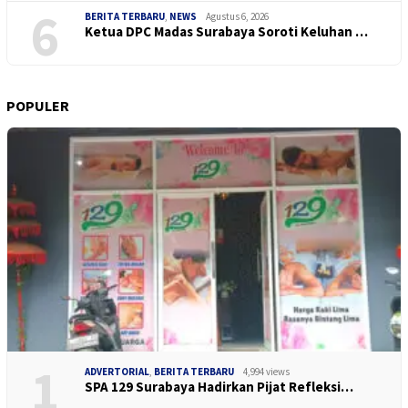
6
BERITA TERBARU
,
NEWS
Agustus 6, 2026
Ketua DPC Madas Surabaya Soroti Keluhan …
POPULER
1
ADVERTORIAL
,
BERITA TERBARU
4,994 views
SPA 129 Surabaya Hadirkan Pijat Refleksi…