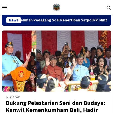
Loncat
Menu
ke
Mobile
konten
n Pedagang Soal Penertiban Satpol PP, Minta Pendekatan Human
News
Juni 16, 2024
Dukung Pelestarian Seni dan Budaya:
Kanwil Kemenkumham Bali, Hadir