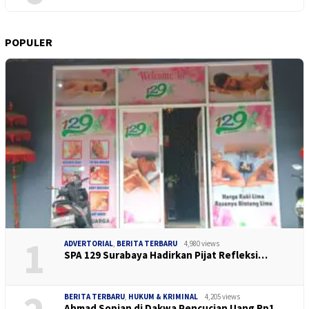
POPULER
1
ADVERTORIAL
,
BERITA TERBARU
4,980 views
SPA 129 Surabaya Hadirkan Pijat Refleksi…
BERITA TERBARU
,
HUKUM & KRIMINAL
4,205 views
Ahmad Sopian di Dakwa Pencucian Uang Rp1…