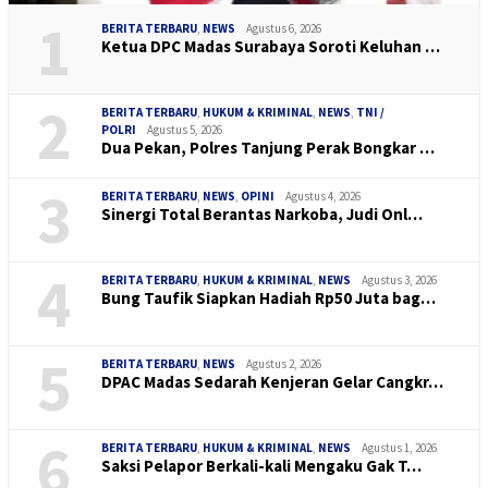
1
BERITA TERBARU
,
NEWS
Agustus 6, 2026
Ketua DPC Madas Surabaya Soroti Keluhan …
2
BERITA TERBARU
,
HUKUM & KRIMINAL
,
NEWS
,
TNI /
POLRI
Agustus 5, 2026
Dua Pekan, Polres Tanjung Perak Bongkar …
3
BERITA TERBARU
,
NEWS
,
OPINI
Agustus 4, 2026
Sinergi Total Berantas Narkoba, Judi Onl…
4
BERITA TERBARU
,
HUKUM & KRIMINAL
,
NEWS
Agustus 3, 2026
Bung Taufik Siapkan Hadiah Rp50 Juta bag…
5
BERITA TERBARU
,
NEWS
Agustus 2, 2026
DPAC Madas Sedarah Kenjeran Gelar Cangkr…
6
BERITA TERBARU
,
HUKUM & KRIMINAL
,
NEWS
Agustus 1, 2026
Saksi Pelapor Berkali-kali Mengaku Gak T…