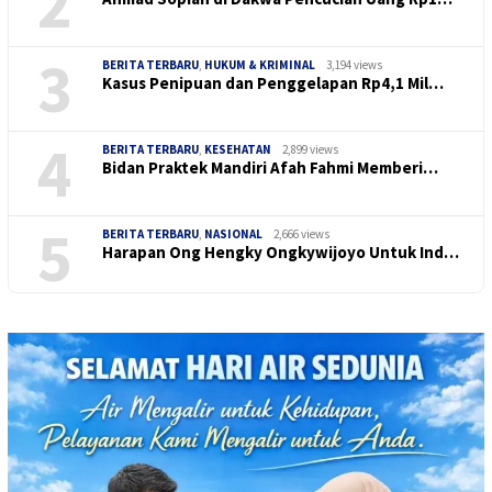
2
3
BERITA TERBARU
,
HUKUM & KRIMINAL
3,194 views
Kasus Penipuan dan Penggelapan Rp4,1 Mil…
4
BERITA TERBARU
,
KESEHATAN
2,899 views
Bidan Praktek Mandiri Afah Fahmi Memberi…
5
BERITA TERBARU
,
NASIONAL
2,666 views
Harapan Ong Hengky Ongkywijoyo Untuk Ind…