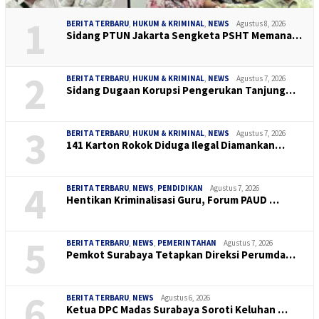
1
BERITA TERBARU
,
HUKUM & KRIMINAL
,
NEWS
Agustus 8, 2026
Sidang PTUN Jakarta Sengketa PSHT Memana…
2
BERITA TERBARU
,
HUKUM & KRIMINAL
,
NEWS
Agustus 7, 2026
Sidang Dugaan Korupsi Pengerukan Tanjung…
3
BERITA TERBARU
,
HUKUM & KRIMINAL
,
NEWS
Agustus 7, 2026
141 Karton Rokok Diduga Ilegal Diamankan…
4
BERITA TERBARU
,
NEWS
,
PENDIDIKAN
Agustus 7, 2026
Hentikan Kriminalisasi Guru, Forum PAUD …
5
BERITA TERBARU
,
NEWS
,
PEMERINTAHAN
Agustus 7, 2026
Pemkot Surabaya Tetapkan Direksi Perumda…
6
BERITA TERBARU
,
NEWS
Agustus 6, 2026
Ketua DPC Madas Surabaya Soroti Keluhan …