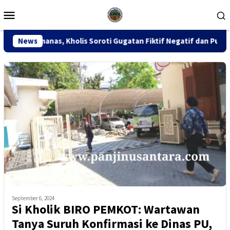
Loncat
Menu
ke
Mobile
konten
olis Soroti Gugatan Fiktif Negatif dan Putusan PK 155
News
September 6, 2024
Si Kholik BIRO PEMKOT: Wartawan
Tanya Suruh Konfirmasi ke Dinas PU,