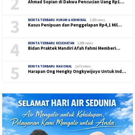
2
Ahmad Sopian di Dakwa Pencucian Uang Rp1…
3
BERITA TERBARU
,
HUKUM & KRIMINAL
3,200 views
Kasus Penipuan dan Penggelapan Rp4,1 Mil…
4
BERITA TERBARU
,
KESEHATAN
2,908 views
Bidan Praktek Mandiri Afah Fahmi Memberi…
5
BERITA TERBARU
,
NASIONAL
2,672 views
Harapan Ong Hengky Ongkywijoyo Untuk Ind…