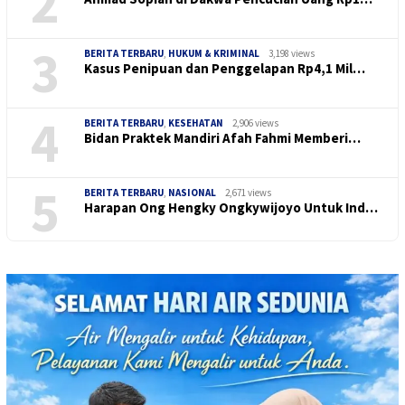
2
3
BERITA TERBARU
,
HUKUM & KRIMINAL
3,198 views
Kasus Penipuan dan Penggelapan Rp4,1 Mil…
4
BERITA TERBARU
,
KESEHATAN
2,906 views
Bidan Praktek Mandiri Afah Fahmi Memberi…
5
BERITA TERBARU
,
NASIONAL
2,671 views
Harapan Ong Hengky Ongkywijoyo Untuk Ind…