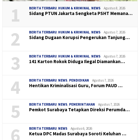
1
BERITA TERBARU
,
HUKUM & KRIMINAL
,
NEWS
Agustus 8, 2026
Sidang PTUN Jakarta Sengketa PSHT Memana…
2
BERITA TERBARU
,
HUKUM & KRIMINAL
,
NEWS
Agustus 7, 2026
Sidang Dugaan Korupsi Pengerukan Tanjung…
3
BERITA TERBARU
,
HUKUM & KRIMINAL
,
NEWS
Agustus 7, 2026
141 Karton Rokok Diduga Ilegal Diamankan…
4
BERITA TERBARU
,
NEWS
,
PENDIDIKAN
Agustus 7, 2026
Hentikan Kriminalisasi Guru, Forum PAUD …
5
BERITA TERBARU
,
NEWS
,
PEMERINTAHAN
Agustus 7, 2026
Pemkot Surabaya Tetapkan Direksi Perumda…
6
BERITA TERBARU
,
NEWS
Agustus 6, 2026
Ketua DPC Madas Surabaya Soroti Keluhan …