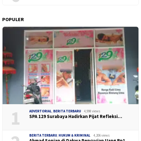
POPULER
1
ADVERTORIAL
,
BERITA TERBARU
4,998 views
SPA 129 Surabaya Hadirkan Pijat Refleksi…
BERITA TERBARU
,
HUKUM & KRIMINAL
4,206 views
Ahmad Sopian di Dakwa Pencucian Uang Rp1…