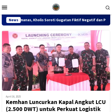
Loncat
Menu
ke
Mobile
konten
olis Soroti Gugatan Fiktif Negatif dan Putusan PK 155
News
April 16, 2025
Kemhan Luncurkan Kapal Angkut LCU
(2.500 DWT) untuk Perkuat Logistik