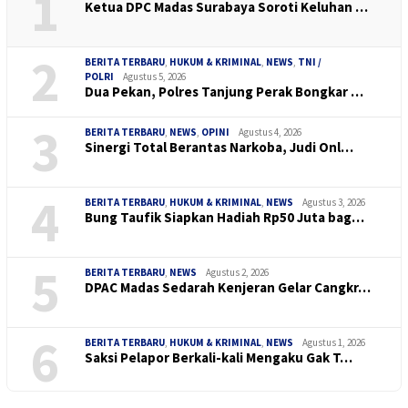
1
Ketua DPC Madas Surabaya Soroti Keluhan …
2
BERITA TERBARU
,
HUKUM & KRIMINAL
,
NEWS
,
TNI /
POLRI
Agustus 5, 2026
Dua Pekan, Polres Tanjung Perak Bongkar …
3
BERITA TERBARU
,
NEWS
,
OPINI
Agustus 4, 2026
Sinergi Total Berantas Narkoba, Judi Onl…
4
BERITA TERBARU
,
HUKUM & KRIMINAL
,
NEWS
Agustus 3, 2026
Bung Taufik Siapkan Hadiah Rp50 Juta bag…
5
BERITA TERBARU
,
NEWS
Agustus 2, 2026
DPAC Madas Sedarah Kenjeran Gelar Cangkr…
6
BERITA TERBARU
,
HUKUM & KRIMINAL
,
NEWS
Agustus 1, 2026
Saksi Pelapor Berkali-kali Mengaku Gak T…