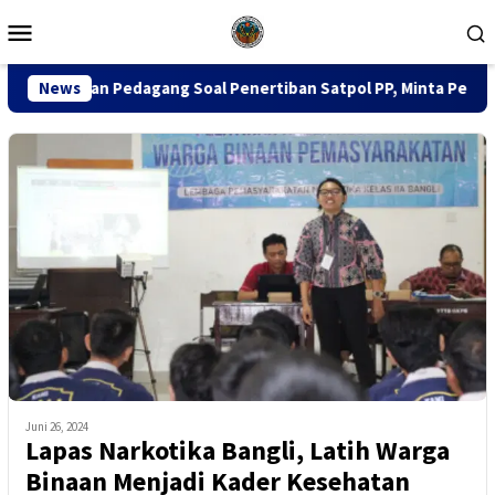
Loncat
Menu
ke
Mobile
konten
dagang Soal Penertiban Satpol PP, Minta Pendekatan Humanis
News
Juni 26, 2024
Lapas Narkotika Bangli, Latih Warga
Binaan Menjadi Kader Kesehatan