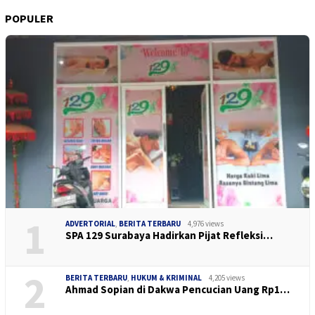
POPULER
1
ADVERTORIAL
,
BERITA TERBARU
4,976 views
SPA 129 Surabaya Hadirkan Pijat Refleksi…
2
BERITA TERBARU
,
HUKUM & KRIMINAL
4,205 views
Ahmad Sopian di Dakwa Pencucian Uang Rp1…