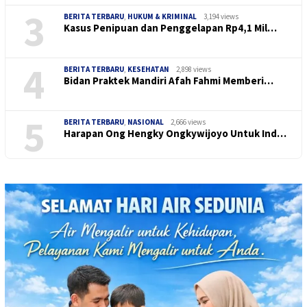
3
BERITA TERBARU
,
HUKUM & KRIMINAL
3,194 views
Kasus Penipuan dan Penggelapan Rp4,1 Mil…
4
BERITA TERBARU
,
KESEHATAN
2,898 views
Bidan Praktek Mandiri Afah Fahmi Memberi…
5
BERITA TERBARU
,
NASIONAL
2,666 views
Harapan Ong Hengky Ongkywijoyo Untuk Ind…