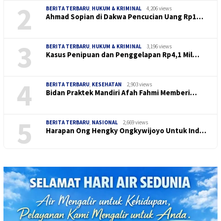
2
BERITA TERBARU
,
HUKUM & KRIMINAL
4,206 views
Ahmad Sopian di Dakwa Pencucian Uang Rp1…
3
BERITA TERBARU
,
HUKUM & KRIMINAL
3,196 views
Kasus Penipuan dan Penggelapan Rp4,1 Mil…
4
BERITA TERBARU
,
KESEHATAN
2,903 views
Bidan Praktek Mandiri Afah Fahmi Memberi…
5
BERITA TERBARU
,
NASIONAL
2,669 views
Harapan Ong Hengky Ongkywijoyo Untuk Ind…