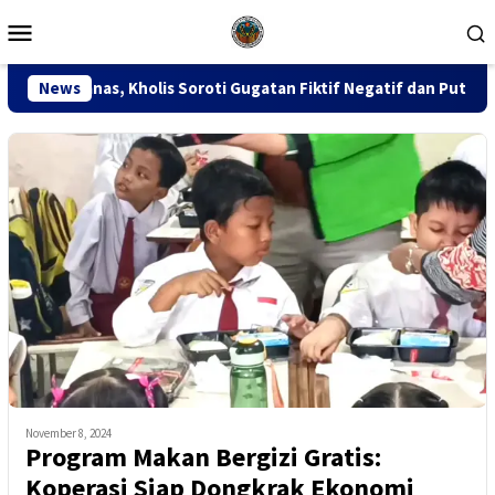
Loncat
Menu
ke
Mobile
konten
is Soroti Gugatan Fiktif Negatif dan Putusan PK 155
News
Si
November 8, 2024
Program Makan Bergizi Gratis:
Koperasi Siap Dongkrak Ekonomi