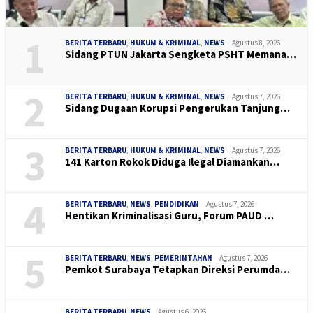
1
BERITA TERBARU
,
HUKUM & KRIMINAL
,
NEWS
Agustus 8, 2026
Sidang PTUN Jakarta Sengketa PSHT Memana…
2
BERITA TERBARU
,
HUKUM & KRIMINAL
,
NEWS
Agustus 7, 2026
Sidang Dugaan Korupsi Pengerukan Tanjung…
3
BERITA TERBARU
,
HUKUM & KRIMINAL
,
NEWS
Agustus 7, 2026
141 Karton Rokok Diduga Ilegal Diamankan…
4
BERITA TERBARU
,
NEWS
,
PENDIDIKAN
Agustus 7, 2026
Hentikan Kriminalisasi Guru, Forum PAUD …
5
BERITA TERBARU
,
NEWS
,
PEMERINTAHAN
Agustus 7, 2026
Pemkot Surabaya Tetapkan Direksi Perumda…
BERITA TERBARU
,
NEWS
Agustus 6, 2026