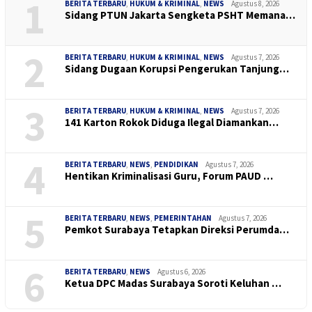
1
BERITA TERBARU
,
HUKUM & KRIMINAL
,
NEWS
Agustus 8, 2026
Sidang PTUN Jakarta Sengketa PSHT Memana…
2
BERITA TERBARU
,
HUKUM & KRIMINAL
,
NEWS
Agustus 7, 2026
Sidang Dugaan Korupsi Pengerukan Tanjung…
3
BERITA TERBARU
,
HUKUM & KRIMINAL
,
NEWS
Agustus 7, 2026
141 Karton Rokok Diduga Ilegal Diamankan…
4
BERITA TERBARU
,
NEWS
,
PENDIDIKAN
Agustus 7, 2026
Hentikan Kriminalisasi Guru, Forum PAUD …
5
BERITA TERBARU
,
NEWS
,
PEMERINTAHAN
Agustus 7, 2026
Pemkot Surabaya Tetapkan Direksi Perumda…
6
BERITA TERBARU
,
NEWS
Agustus 6, 2026
Ketua DPC Madas Surabaya Soroti Keluhan …