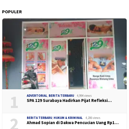
POPULER
1
ADVERTORIAL
,
BERITA TERBARU
4,994 views
SPA 129 Surabaya Hadirkan Pijat Refleksi…
2
BERITA TERBARU
,
HUKUM & KRIMINAL
4,206 views
Ahmad Sopian di Dakwa Pencucian Uang Rp1…