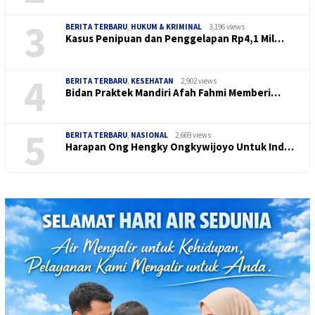
3
BERITA TERBARU
,
HUKUM & KRIMINAL
3,196 views
Kasus Penipuan dan Penggelapan Rp4,1 Mil…
4
BERITA TERBARU
,
KESEHATAN
2,902 views
Bidan Praktek Mandiri Afah Fahmi Memberi…
5
BERITA TERBARU
,
NASIONAL
2,669 views
Harapan Ong Hengky Ongkywijoyo Untuk Ind…