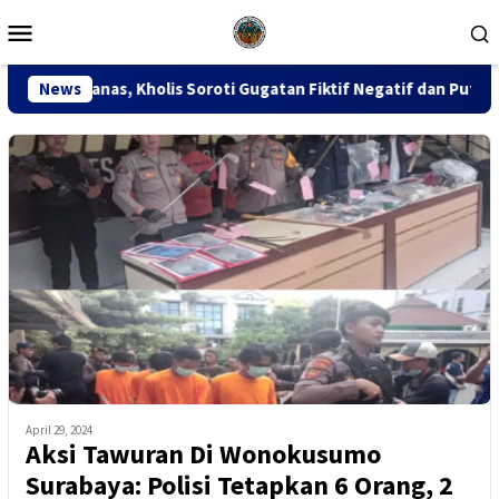
Loncat
Menu
ke
Mobile
konten
is Soroti Gugatan Fiktif Negatif dan Putusan PK 155
News
S
April 29, 2024
Aksi Tawuran Di Wonokusumo
Surabaya: Polisi Tetapkan 6 Orang, 2