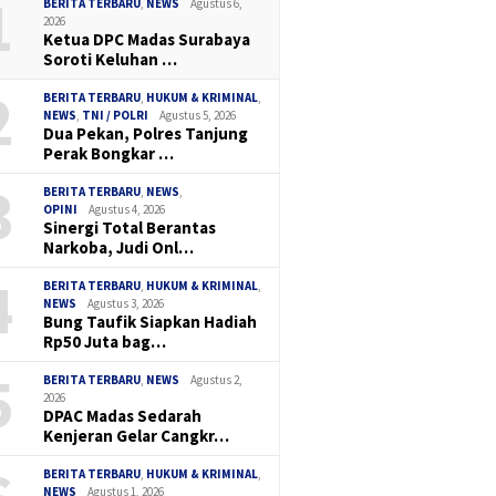
1
BERITA TERBARU
,
NEWS
Agustus 6,
2026
Ketua DPC Madas Surabaya
Soroti Keluhan …
2
BERITA TERBARU
,
HUKUM & KRIMINAL
,
NEWS
,
TNI / POLRI
Agustus 5, 2026
Dua Pekan, Polres Tanjung
Perak Bongkar …
3
BERITA TERBARU
,
NEWS
,
OPINI
Agustus 4, 2026
Sinergi Total Berantas
Narkoba, Judi Onl…
4
BERITA TERBARU
,
HUKUM & KRIMINAL
,
NEWS
Agustus 3, 2026
Bung Taufik Siapkan Hadiah
Rp50 Juta bag…
5
BERITA TERBARU
,
NEWS
Agustus 2,
2026
DPAC Madas Sedarah
Kenjeran Gelar Cangkr…
BERITA TERBARU
,
HUKUM & KRIMINAL
,
NEWS
Agustus 1, 2026