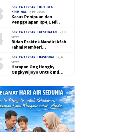
3
BERITA TERBARU
,
HUKUM &
KRIMINAL
3,194 views
Kasus Penipuan dan
Penggelapan Rp4,1 Mil…
4
BERITA TERBARU
,
KESEHATAN
2,898
views
Bidan Praktek Mandiri Afah
Fahmi Memberi…
5
BERITA TERBARU
,
NASIONAL
2,666
views
Harapan Ong Hengky
Ongkywijoyo Untuk Ind…