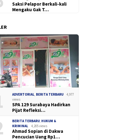
6
Saksi Pelapor Berkali-kali
Mengaku Gak T…
LER
1
ADVERTORIAL
,
BERITA TERBARU
4,977
views
SPA 129 Surabaya Hadirkan
Madas Sedarah
Dua Pek
Ketua DPC Madas Surabaya
Pijat Refleksi…
an Gelar Cangkrukan
Perak B
Soroti Keluhan Pedagang
2
, Bahas Keamanan
Narkoba
Soal Penertiban Satpol PP,
BERITA TERBARU
,
HUKUM &
 dan Ilmu Intelijen
dan Pil 
Minta Pendekatan Humanis
KRIMINAL
4,205 views
Ahmad Sopian di Dakwa
a TNI-Polri
Pencucian Uang Rp1…