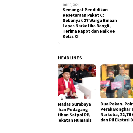
Juli 19, 2024
Semangat Pendidikan
Kesetaraan Paket C:
Sebanyak 27 Warga Binaan
Lapas Narkotika Bangli,
Terima Rapot dan Naik Ke
Kelas XI
HEADLINES
«
Dua Pekan, Polres Tanjung
Sine
ua DPC Madas Surabaya
Perak Bongkar Tiga Jaringan
Nark
oti Keluhan Pedagang
Narkoba, 22,76 Gram Sabu
Pinjo
l Penertiban Satpol PP,
dan Pil Ekstasi Disita
nta Pendekatan Humanis