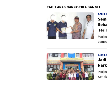
TAG:
LAPAS NARKOTIKA BANGLI
BERITA
Sema
Seba
Teri
Panjin
Lemba
BERITA
Jadi
Nark
Panjin
Sekol