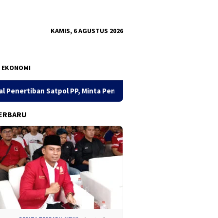
KAMIS, 6 AGUSTUS 2026
EKONOMI
 PP, Minta Pendekatan Humanis
Dua Pekan, Polres Tanjun
ERBARU