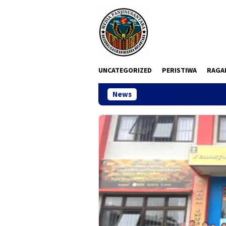
Loncat
ke
konten
UNCATEGORIZED
PERISTIWA
RAGA
News
Ketua DPC M