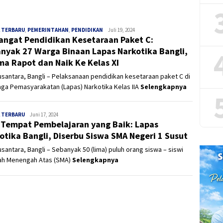
 TERBARU
,
PEMERINTAHAN
,
PENDIDIKAN
Panjinusantara
Juli 19, 2024
ngat Pendidikan Kesetaraan Paket C:
nyak 27 Warga Binaan Lapas Narkotika Bangli,
ma Rapot dan Naik Ke Kelas XI
usantara, Bangli – Pelaksanaan pendidikan kesetaraan paket C di
ga Pemasyarakatan (Lapas) Narkotika Kelas IIA
Selengkapnya
 TERBARU
Panjinusantara
Juni 17, 2024
 Tempat Pembelajaran yang Baik: Lapas
otika Bangli, Diserbu Siswa SMA Negeri 1 Susut
usantara, Bangli – Sebanyak 50 (lima) puluh orang siswa – siswi
ah Menengah Atas (SMA)
Selengkapnya