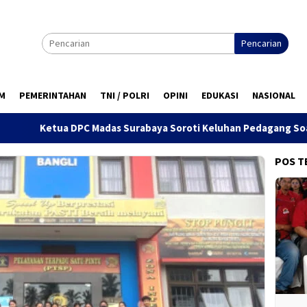
Pencarian
M
PEMERINTAHAN
TNI / POLRI
OPINI
EDUKASI
NASIONAL
adas Surabaya Soroti Keluhan Pedagang Soal Penertiban Satpol
POS T