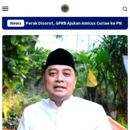
Loncat
Menu
ke
Mobile
konten
orot, GPRB Ajukan Amicus Curiae ke PN Tipikor Surabaya
News