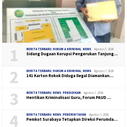
1
BERITA TERBARU
,
HUKUM & KRIMINAL
,
NEWS
Agustus 7, 2026
Sidang Dugaan Korupsi Pengerukan Tanjung…
2
BERITA TERBARU
,
HUKUM & KRIMINAL
,
NEWS
Agustus 7, 2026
141 Karton Rokok Diduga Ilegal Diamankan…
3
BERITA TERBARU
,
NEWS
,
PENDIDIKAN
Agustus 7, 2026
Hentikan Kriminalisasi Guru, Forum PAUD …
4
BERITA TERBARU
,
NEWS
,
PEMERINTAHAN
Agustus 7, 2026
Pemkot Surabaya Tetapkan Direksi Perumda…