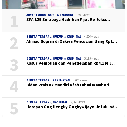
1
ADVERTORIAL
,
BERITA TERBARU
4,990 views
SPA 129 Surabaya Hadirkan Pijat Refleksi…
2
BERITA TERBARU
,
HUKUM & KRIMINAL
4,206 views
Ahmad Sopian di Dakwa Pencucian Uang Rp1…
3
BERITA TERBARU
,
HUKUM & KRIMINAL
3,195 views
Kasus Penipuan dan Penggelapan Rp4,1 Mil…
4
BERITA TERBARU
,
KESEHATAN
2,902 views
Bidan Praktek Mandiri Afah Fahmi Memberi…
5
BERITA TERBARU
,
NASIONAL
2,668 views
Harapan Ong Hengky Ongkywijoyo Untuk Ind…