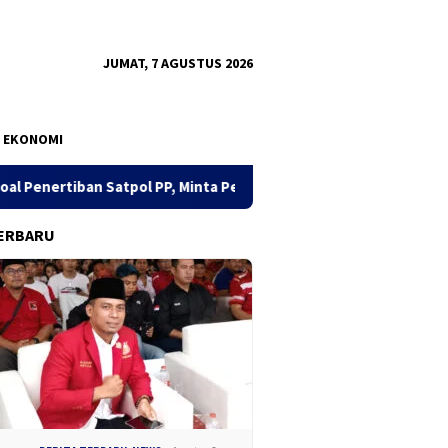
JUMAT, 7 AGUSTUS 2026
EKONOMI
ol PP, Minta Pendekatan Humanis
Dua Pekan, Polres Tanju
ERBARU