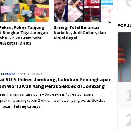
»
POPU
rgi Total Berantas
Bung Taufik Siapkan Hadiah
DPAC 
oba, Judi Online, dan
Rp50 Juta bagi Pemberi
Kenjer
l Ilegal
Informasi Akurat Lokasi
Hukum
Tersangka DPO
Negara
Bersam
 TERBARU
Panjinusantara
November 20, 2023
ai SOP: Polres Jombang, Lakukan Penangkapan
m Wartawan Yang Peras Sekdes di Jombang
ng, Panjinusantara.com – Satreskrim Polres Jombang
askan, penangkapan 2 oknum wartawan yang peras Sekdes
olosari,
Selengkapnya