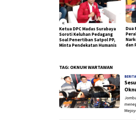
«
Dua Pekan, Polres Tanjung
Sine
ua DPC Madas Surabaya
Perak Bongkar Tiga Jaringan
Nark
oti Keluhan Pedagang
Narkoba, 22,76 Gram Sabu
Pinjo
l Penertiban Satpol PP,
dan Pil Ekstasi Disita
nta Pendekatan Humanis
TAG:
OKNUM WARTAWAN
BERITA
Sesu
Oknu
Jomba
meneg
Mejoy