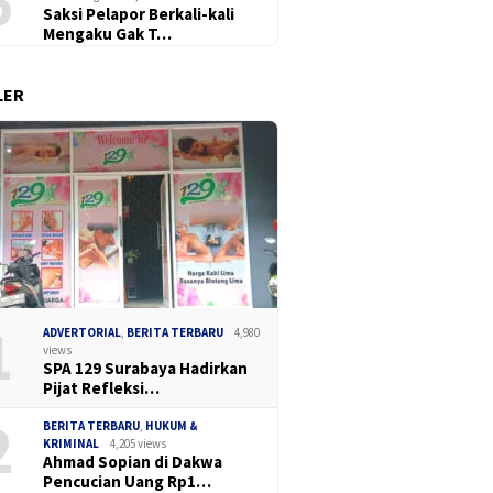
6
Saksi Pelapor Berkali-kali
Mengaku Gak T…
LER
Madas Sedarah
Dua Pek
Ketua DPC Madas Surabaya
an Gelar Cangkrukan
Perak B
Soroti Keluhan Pedagang
, Bahas Keamanan
Narkoba
Soal Penertiban Satpol PP,
 dan Ilmu Intelijen
dan Pil 
Minta Pendekatan Humanis
a TNI-Polri
1
ADVERTORIAL
,
BERITA TERBARU
4,980
views
SPA 129 Surabaya Hadirkan
Pijat Refleksi…
2
BERITA TERBARU
,
HUKUM &
KRIMINAL
4,205 views
Ahmad Sopian di Dakwa
Pencucian Uang Rp1…