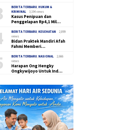
3
BERITA TERBARU
,
HUKUM &
KRIMINAL
3,194 views
Kasus Penipuan dan
Penggelapan Rp4,1 Mil…
4
BERITA TERBARU
,
KESEHATAN
2,899
views
Bidan Praktek Mandiri Afah
Fahmi Memberi…
5
BERITA TERBARU
,
NASIONAL
2,666
views
Harapan Ong Hengky
Ongkywijoyo Untuk Ind…