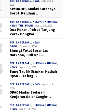
1
BERITA TERBARU
,
NEWS
Agustus 6,
2026
Ketua DPC Madas Surabaya
Soroti Keluhan …
2
BERITA TERBARU
,
HUKUM & KRIMINAL
,
NEWS
,
TNI / POLRI
Agustus 5, 2026
Dua Pekan, Polres Tanjung
Perak Bongkar …
3
BERITA TERBARU
,
NEWS
,
OPINI
Agustus 4, 2026
Sinergi Total Berantas
Narkoba, Judi Onl…
4
BERITA TERBARU
,
HUKUM & KRIMINAL
,
NEWS
Agustus 3, 2026
Bung Taufik Siapkan Hadiah
Rp50 Juta bag…
5
BERITA TERBARU
,
NEWS
Agustus 2,
2026
DPAC Madas Sedarah
Kenjeran Gelar Cangkr…
BERITA TERBARU
,
HUKUM & KRIMINAL
,
NEWS
Agustus 1, 2026