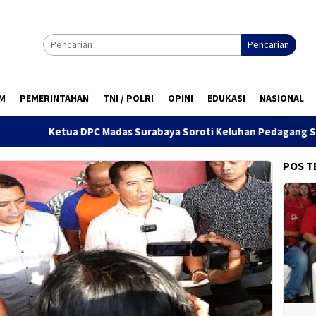
Pencarian
M
PEMERINTAHAN
TNI / POLRI
OPINI
EDUKASI
NASIONAL
 Madas Surabaya Soroti Keluhan Pedagang Soal Penertiban Satp
POS T