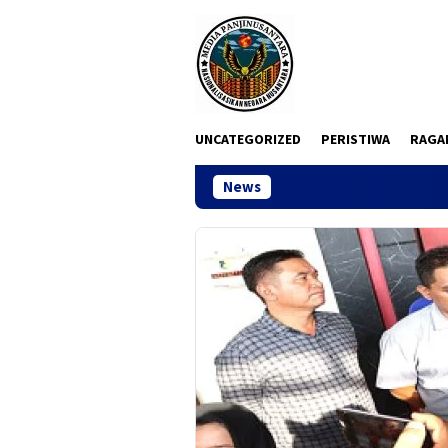
Loncat
ke
konten
UNCATEGORIZED
PERISTIWA
RAGA
News
Ketua DPC