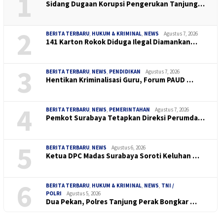
1
Sidang Dugaan Korupsi Pengerukan Tanjung…
2
BERITA TERBARU
,
HUKUM & KRIMINAL
,
NEWS
Agustus 7, 2026
141 Karton Rokok Diduga Ilegal Diamankan…
3
BERITA TERBARU
,
NEWS
,
PENDIDIKAN
Agustus 7, 2026
Hentikan Kriminalisasi Guru, Forum PAUD …
4
BERITA TERBARU
,
NEWS
,
PEMERINTAHAN
Agustus 7, 2026
Pemkot Surabaya Tetapkan Direksi Perumda…
5
BERITA TERBARU
,
NEWS
Agustus 6, 2026
Ketua DPC Madas Surabaya Soroti Keluhan …
6
BERITA TERBARU
,
HUKUM & KRIMINAL
,
NEWS
,
TNI /
POLRI
Agustus 5, 2026
Dua Pekan, Polres Tanjung Perak Bongkar …