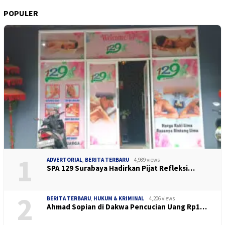
POPULER
1
ADVERTORIAL
,
BERITA TERBARU
4,989 views
SPA 129 Surabaya Hadirkan Pijat Refleksi…
2
BERITA TERBARU
,
HUKUM & KRIMINAL
4,206 views
Ahmad Sopian di Dakwa Pencucian Uang Rp1…