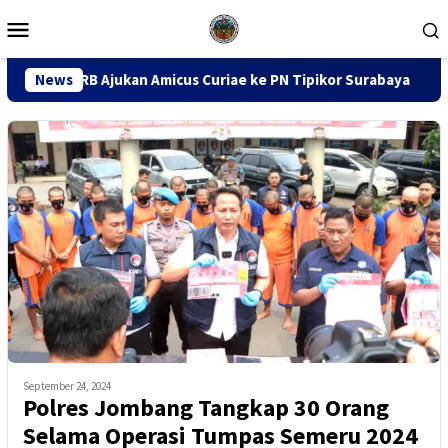
Loncat
Menu
ke
Mobile
konten
 Amicus Curiae ke PN Tipikor Surabaya
News
141 Karton Rokok
September 24, 2024
Polres Jombang Tangkap 30 Orang
Selama Operasi Tumpas Semeru 2024