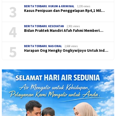
3
BERITA TERBARU
,
HUKUM & KRIMINAL
3,195 views
Kasus Penipuan dan Penggelapan Rp4,1 Mil…
4
BERITA TERBARU
,
KESEHATAN
2,901 views
Bidan Praktek Mandiri Afah Fahmi Memberi…
5
BERITA TERBARU
,
NASIONAL
2,668 views
Harapan Ong Hengky Ongkywijoyo Untuk Ind…