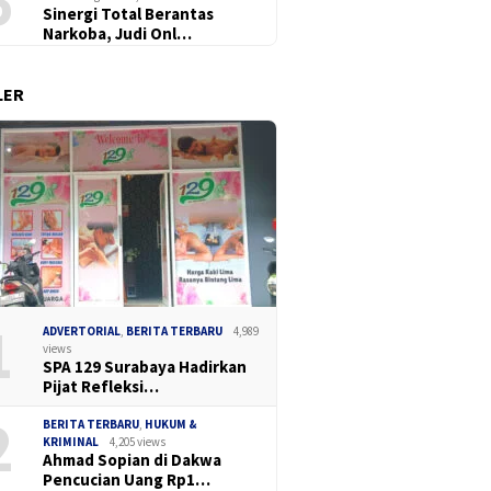
6
Sinergi Total Berantas
Narkoba, Judi Onl…
LER
kan, Polres Tanjung
Hentikan
141 Karton Rokok Diduga
Bongkar Tiga Jaringan
Forum PA
Ilegal Diamankan Bea Cukai
a, 22,76 Gram Sabu
Komitme
Juanda, Dua Sopir Dilepas
 Ekstasi Disita
dan Dek
Nyata d
Wuruk
1
ADVERTORIAL
,
BERITA TERBARU
4,989
views
SPA 129 Surabaya Hadirkan
Pijat Refleksi…
2
BERITA TERBARU
,
HUKUM &
KRIMINAL
4,205 views
Ahmad Sopian di Dakwa
Pencucian Uang Rp1…