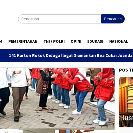
Pencarian
M
PEMERINTAHAN
TNI / POLRI
OPINI
EDUKASI
NASIONAL
 Diduga Ilegal Diamankan Bea Cukai Juanda, Dua Sopir Dilepas
POS T