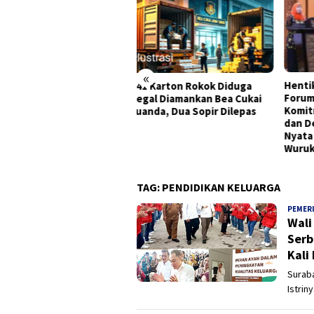
«
Hentikan Kriminalisasi Guru,
Pemk
 Karton Rokok Diduga
Forum PAUD Jatim Inisiasi
Dire
gal Diamankan Bea Cukai
Komitmen Bersama 6 Pilar
Sury
nda, Dua Sopir Dilepas
dan Deklarasikan 8 Langkah
2026
Nyata di Gedung Hayam
Wuruk
TAG:
PENDIDIKAN KELUARGA
PEMER
Wali
Serb
Kali
Suraba
Istriny