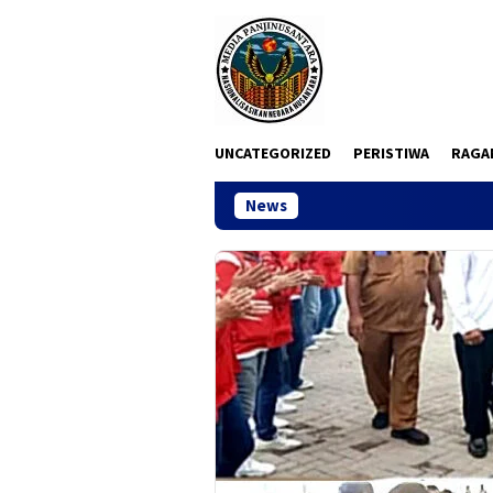
Loncat
ke
konten
UNCATEGORIZED
PERISTIWA
RAGA
News
141 Karton Rokok