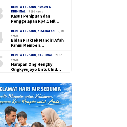
3
BERITA TERBARU
,
HUKUM &
KRIMINAL
3,195 views
Kasus Penipuan dan
Penggelapan Rp4,1 Mil…
4
BERITA TERBARU
,
KESEHATAN
2,901
views
Bidan Praktek Mandiri Afah
Fahmi Memberi…
5
BERITA TERBARU
,
NASIONAL
2,667
views
Harapan Ong Hengky
Ongkywijoyo Untuk Ind…