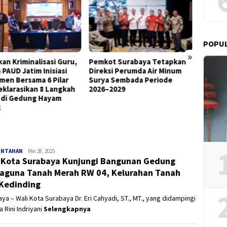
POPU
»
ot Surabaya Tetapkan
Ketua DPC Madas Surabaya
Dua Pe
ksi Perumda Air Minum
Soroti Keluhan Pedagang
Perak 
a Sembada Periode
Soal Penertiban Satpol PP,
Narkob
–2029
Minta Pendekatan Humanis
dan Pil
INTAHAN
Panjinusantara
Mei 28, 2025
 Kota Surabaya Kunjungi Bangunan Gedung
aguna Tanah Merah RW 04, Kelurahan Tanah
 Kedinding
ya – Wali Kota Surabaya Dr. Eri Cahyadi, ST., MT., yang didampingi
a Rini Indriyani
Selengkapnya