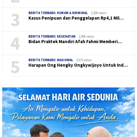
3
BERITA TERBARU
,
HUKUM & KRIMINAL
3,200 views
Kasus Penipuan dan Penggelapan Rp4,1 Mil…
4
BERITA TERBARU
,
KESEHATAN
2,908 views
Bidan Praktek Mandiri Afah Fahmi Memberi…
5
BERITA TERBARU
,
NASIONAL
2,672 views
Harapan Ong Hengky Ongkywijoyo Untuk Ind…