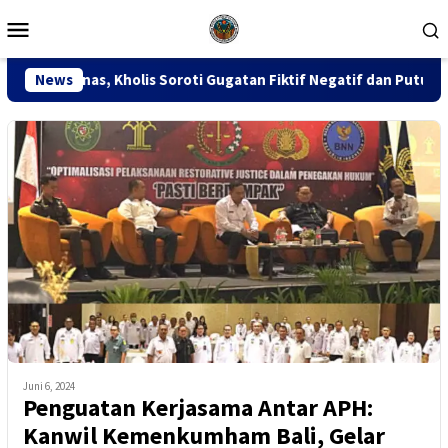
Loncat
Menu
ke
Mobile
konten
 Soroti Gugatan Fiktif Negatif dan Putusan PK 155
News
Sida
Juni 6, 2024
Penguatan Kerjasama Antar APH:
Kanwil Kemenkumham Bali, Gelar