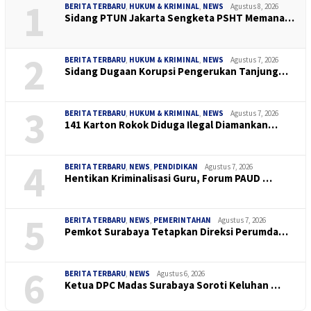
1
BERITA TERBARU
,
HUKUM & KRIMINAL
,
NEWS
Agustus 8, 2026
Sidang PTUN Jakarta Sengketa PSHT Memana…
2
BERITA TERBARU
,
HUKUM & KRIMINAL
,
NEWS
Agustus 7, 2026
Sidang Dugaan Korupsi Pengerukan Tanjung…
3
BERITA TERBARU
,
HUKUM & KRIMINAL
,
NEWS
Agustus 7, 2026
141 Karton Rokok Diduga Ilegal Diamankan…
4
BERITA TERBARU
,
NEWS
,
PENDIDIKAN
Agustus 7, 2026
Hentikan Kriminalisasi Guru, Forum PAUD …
5
BERITA TERBARU
,
NEWS
,
PEMERINTAHAN
Agustus 7, 2026
Pemkot Surabaya Tetapkan Direksi Perumda…
6
BERITA TERBARU
,
NEWS
Agustus 6, 2026
Ketua DPC Madas Surabaya Soroti Keluhan …