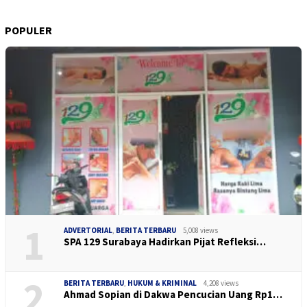
POPULER
1
ADVERTORIAL
,
BERITA TERBARU
5,008 views
SPA 129 Surabaya Hadirkan Pijat Refleksi…
2
BERITA TERBARU
,
HUKUM & KRIMINAL
4,208 views
Ahmad Sopian di Dakwa Pencucian Uang Rp1…