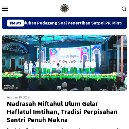
Loncat
Menu
ke
Mobile
konten
n Pedagang Soal Penertiban Satpol PP, Minta Pendekatan Human
News
Februari 10, 2025
Madrasah Miftahul Ulum Gelar
Haflatul Imtihan, Tradisi Perpisahan
Santri Penuh Makna