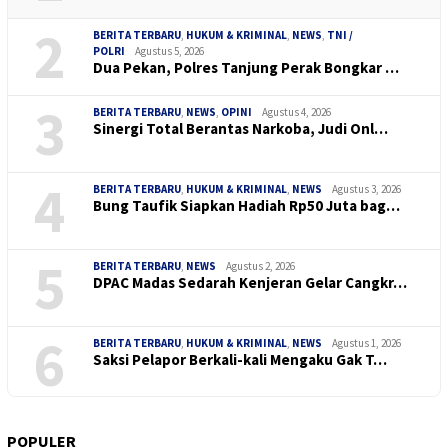
2
BERITA TERBARU
,
HUKUM & KRIMINAL
,
NEWS
,
TNI /
POLRI
Agustus 5, 2026
Dua Pekan, Polres Tanjung Perak Bongkar …
3
BERITA TERBARU
,
NEWS
,
OPINI
Agustus 4, 2026
Sinergi Total Berantas Narkoba, Judi Onl…
4
BERITA TERBARU
,
HUKUM & KRIMINAL
,
NEWS
Agustus 3, 2026
Bung Taufik Siapkan Hadiah Rp50 Juta bag…
5
BERITA TERBARU
,
NEWS
Agustus 2, 2026
DPAC Madas Sedarah Kenjeran Gelar Cangkr…
6
BERITA TERBARU
,
HUKUM & KRIMINAL
,
NEWS
Agustus 1, 2026
Saksi Pelapor Berkali-kali Mengaku Gak T…
POPULER