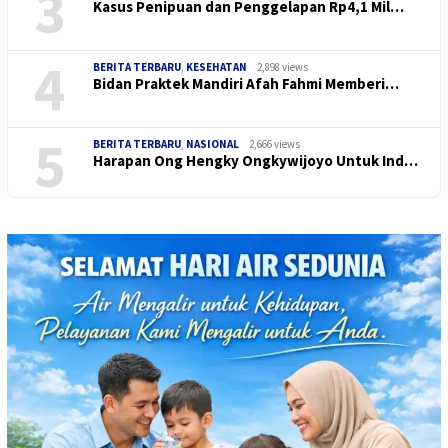
3
Kasus Penipuan dan Penggelapan Rp4,1 Mil…
4
BERITA TERBARU
,
KESEHATAN
2,898 views
Bidan Praktek Mandiri Afah Fahmi Memberi…
5
BERITA TERBARU
,
NASIONAL
2,666 views
Harapan Ong Hengky Ongkywijoyo Untuk Ind…