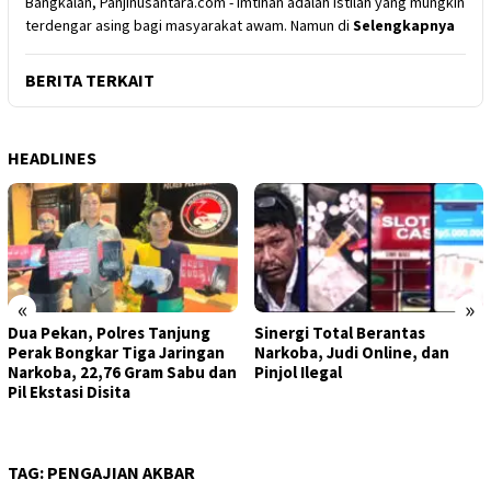
Bangkalan, Panjinusantara.com - Imtihan adalah istilah yang mungkin
terdengar asing bagi masyarakat awam. Namun di
Selengkapnya
BERITA TERKAIT
HEADLINES
«
»
Dua Pekan, Polres Tanjung
Sinergi Total Berantas
Perak Bongkar Tiga Jaringan
Narkoba, Judi Online, dan
Narkoba, 22,76 Gram Sabu dan
Pinjol Ilegal
Pil Ekstasi Disita
TAG:
PENGAJIAN AKBAR