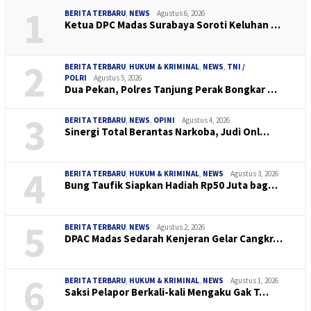
1
BERITA TERBARU
,
NEWS
Agustus 6, 2026
Ketua DPC Madas Surabaya Soroti Keluhan …
2
BERITA TERBARU
,
HUKUM & KRIMINAL
,
NEWS
,
TNI /
POLRI
Agustus 5, 2026
Dua Pekan, Polres Tanjung Perak Bongkar …
3
BERITA TERBARU
,
NEWS
,
OPINI
Agustus 4, 2026
Sinergi Total Berantas Narkoba, Judi Onl…
4
BERITA TERBARU
,
HUKUM & KRIMINAL
,
NEWS
Agustus 3, 2026
Bung Taufik Siapkan Hadiah Rp50 Juta bag…
5
BERITA TERBARU
,
NEWS
Agustus 2, 2026
DPAC Madas Sedarah Kenjeran Gelar Cangkr…
6
BERITA TERBARU
,
HUKUM & KRIMINAL
,
NEWS
Agustus 1, 2026
Saksi Pelapor Berkali-kali Mengaku Gak T…