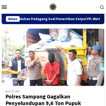
Loncat
Menu
ke
Mobile
konten
n Pedagang Soal Penertiban Satpol PP, Minta Pendekatan Human
News
April 12, 2025
Polres Sampang Gagalkan
Penyelundupan 9,6 Ton Pupuk