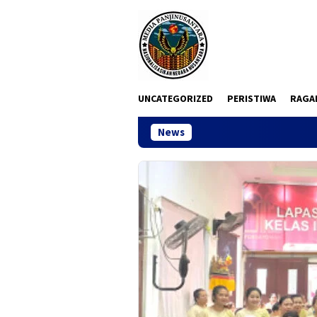
Loncat
ke
konten
UNCATEGORIZED
PERISTIWA
RAGA
News
Ketua DPC 