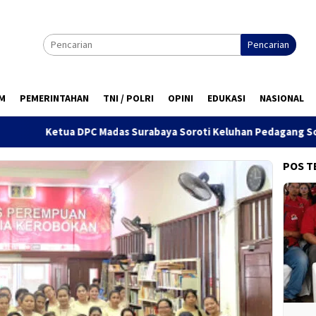
Pencarian
M
PEMERINTAHAN
TNI / POLRI
OPINI
EDUKASI
NASIONAL
Madas Surabaya Soroti Keluhan Pedagang Soal Penertiban Satpo
POS T