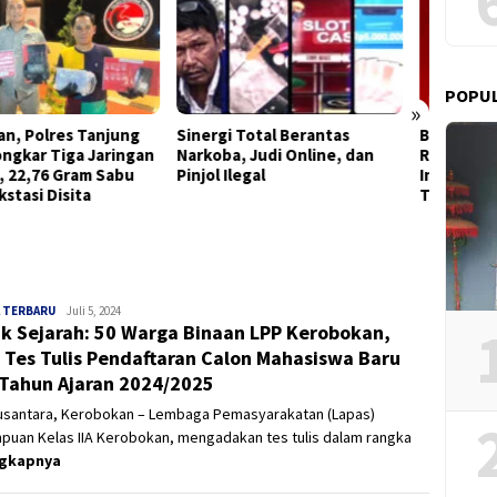
POPU
»
rgi Total Berantas
Bung Taufik Siapkan Hadiah
DPAC 
oba, Judi Online, dan
Rp50 Juta bagi Pemberi
Kenjer
l Ilegal
Informasi Akurat Lokasi
Hukum
Tersangka DPO
Negara
Bersam
 TERBARU
Panjinusantara
Juli 5, 2024
k Sejarah: 50 Warga Binaan LPP Kerobokan,
i Tes Tulis Pendaftaran Calon Mahasiswa Baru
 Tahun Ajaran 2024/2025
nusantara, Kerobokan – Lembaga Pemasyarakatan (Lapas)
puan Kelas IIA Kerobokan, mengadakan tes tulis dalam rangka
ngkapnya