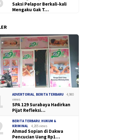
6
Saksi Pelapor Berkali-kali
Mengaku Gak T…
LER
Madas Sedarah
Dua Pek
Ketua DPC Madas Surabaya
an Gelar Cangkrukan
Perak B
Soroti Keluhan Pedagang
, Bahas Keamanan
Narkoba
Soal Penertiban Satpol PP,
 dan Ilmu Intelijen
dan Pil 
Minta Pendekatan Humanis
a TNI-Polri
1
ADVERTORIAL
,
BERITA TERBARU
4,980
views
SPA 129 Surabaya Hadirkan
Pijat Refleksi…
2
BERITA TERBARU
,
HUKUM &
KRIMINAL
4,205 views
Ahmad Sopian di Dakwa
Pencucian Uang Rp1…