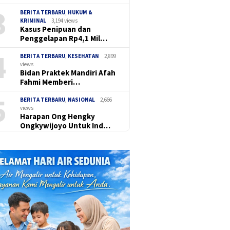
3
BERITA TERBARU
,
HUKUM &
KRIMINAL
3,194 views
Kasus Penipuan dan
Penggelapan Rp4,1 Mil…
4
BERITA TERBARU
,
KESEHATAN
2,899
views
Bidan Praktek Mandiri Afah
Fahmi Memberi…
5
BERITA TERBARU
,
NASIONAL
2,666
views
Harapan Ong Hengky
Ongkywijoyo Untuk Ind…