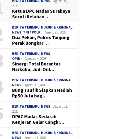
1
BERITA TERBARU
,
NEWS
Agustus 6,
2026
Ketua DPC Madas Surabaya
Soroti Keluhan …
2
BERITA TERBARU
,
HUKUM & KRIMINAL
,
NEWS
,
TNI / POLRI
Agustus 5, 2026
Dua Pekan, Polres Tanjung
Perak Bongkar …
3
BERITA TERBARU
,
NEWS
,
OPINI
Agustus 4, 2026
Sinergi Total Berantas
Narkoba, Judi Onl…
4
BERITA TERBARU
,
HUKUM & KRIMINAL
,
NEWS
Agustus 3, 2026
Bung Taufik Siapkan Hadiah
Rp50 Juta bag…
5
BERITA TERBARU
,
NEWS
Agustus 2,
2026
DPAC Madas Sedarah
Kenjeran Gelar Cangkr…
BERITA TERBARU
,
HUKUM & KRIMINAL
,
NEWS
Agustus 1, 2026