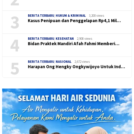
3
BERITA TERBARU
,
HUKUM & KRIMINAL
3,200 views
Kasus Penipuan dan Penggelapan Rp4,1 Mil…
4
BERITA TERBARU
,
KESEHATAN
2,908 views
Bidan Praktek Mandiri Afah Fahmi Memberi…
5
BERITA TERBARU
,
NASIONAL
2,672 views
Harapan Ong Hengky Ongkywijoyo Untuk Ind…