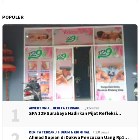
POPULER
1
ADVERTORIAL
,
BERITA TERBARU
5,006 views
SPA 129 Surabaya Hadirkan Pijat Refleksi…
2
BERITA TERBARU
,
HUKUM & KRIMINAL
4,208 views
Ahmad Sopian di Dakwa Pencucian Uang Rp1…