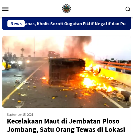
Loncat
Menu
ke
Mobile
konten
is Soroti Gugatan Fiktif Negatif dan Putusan PK 155
News
S
September 15, 2024
Kecelakaan Maut di Jembatan Ploso
Jombang, Satu Orang Tewas di Lokasi