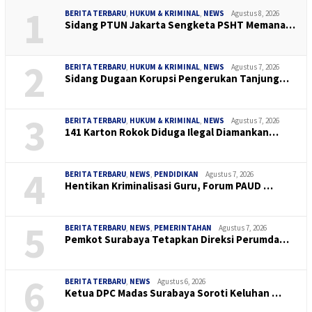
1
BERITA TERBARU
,
HUKUM & KRIMINAL
,
NEWS
Agustus 8, 2026
Sidang PTUN Jakarta Sengketa PSHT Memana…
2
BERITA TERBARU
,
HUKUM & KRIMINAL
,
NEWS
Agustus 7, 2026
Sidang Dugaan Korupsi Pengerukan Tanjung…
3
BERITA TERBARU
,
HUKUM & KRIMINAL
,
NEWS
Agustus 7, 2026
141 Karton Rokok Diduga Ilegal Diamankan…
4
BERITA TERBARU
,
NEWS
,
PENDIDIKAN
Agustus 7, 2026
Hentikan Kriminalisasi Guru, Forum PAUD …
5
BERITA TERBARU
,
NEWS
,
PEMERINTAHAN
Agustus 7, 2026
Pemkot Surabaya Tetapkan Direksi Perumda…
6
BERITA TERBARU
,
NEWS
Agustus 6, 2026
Ketua DPC Madas Surabaya Soroti Keluhan …