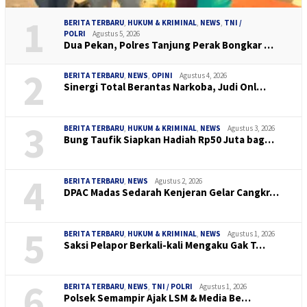
1
BERITA TERBARU
,
HUKUM & KRIMINAL
,
NEWS
,
TNI /
POLRI
Agustus 5, 2026
Dua Pekan, Polres Tanjung Perak Bongkar …
2
BERITA TERBARU
,
NEWS
,
OPINI
Agustus 4, 2026
Sinergi Total Berantas Narkoba, Judi Onl…
3
BERITA TERBARU
,
HUKUM & KRIMINAL
,
NEWS
Agustus 3, 2026
Bung Taufik Siapkan Hadiah Rp50 Juta bag…
4
BERITA TERBARU
,
NEWS
Agustus 2, 2026
DPAC Madas Sedarah Kenjeran Gelar Cangkr…
5
BERITA TERBARU
,
HUKUM & KRIMINAL
,
NEWS
Agustus 1, 2026
Saksi Pelapor Berkali-kali Mengaku Gak T…
6
BERITA TERBARU
,
NEWS
,
TNI / POLRI
Agustus 1, 2026
Polsek Semampir Ajak LSM & Media Be…