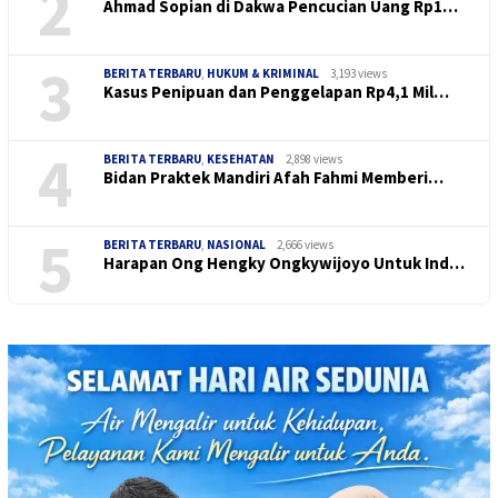
2
Ahmad Sopian di Dakwa Pencucian Uang Rp1…
3
BERITA TERBARU
,
HUKUM & KRIMINAL
3,193 views
Kasus Penipuan dan Penggelapan Rp4,1 Mil…
4
BERITA TERBARU
,
KESEHATAN
2,898 views
Bidan Praktek Mandiri Afah Fahmi Memberi…
5
BERITA TERBARU
,
NASIONAL
2,666 views
Harapan Ong Hengky Ongkywijoyo Untuk Ind…