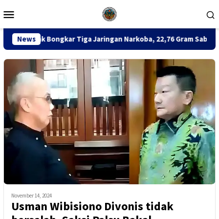
Loncat
Menu
ke
Mobile
konten
ar Tiga Jaringan Narkoba, 22,76 Gram Sabu dan Pil Ekstasi Disit
News
November 14, 2024
Usman Wibisiono Divonis tidak