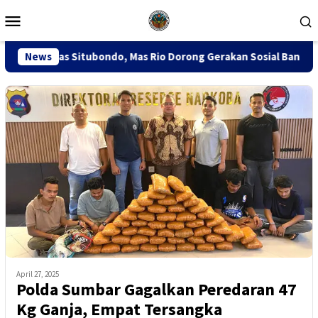
Loncat
Menu
ke
Mobile
konten
ondo, Mas Rio Dorong Gerakan Sosial Bantu Warga Miskin
News
April 27, 2025
Polda Sumbar Gagalkan Peredaran 47
Kg Ganja, Empat Tersangka