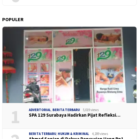
POPULER
1
ADVERTORIAL
,
BERITA TERBARU
5,019 views
SPA 129 Surabaya Hadirkan Pijat Refleksi…
BERITA TERBARU
,
HUKUM & KRIMINAL
4,209 views
Ahmad Sopian di Dakwa Pencucian Uang Rp1…