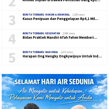
2
3
BERITA TERBARU
,
HUKUM & KRIMINAL
3,200 views
Kasus Penipuan dan Penggelapan Rp4,1 Mil…
4
BERITA TERBARU
,
KESEHATAN
2,908 views
Bidan Praktek Mandiri Afah Fahmi Memberi…
5
BERITA TERBARU
,
NASIONAL
2,672 views
Harapan Ong Hengky Ongkywijoyo Untuk Ind…