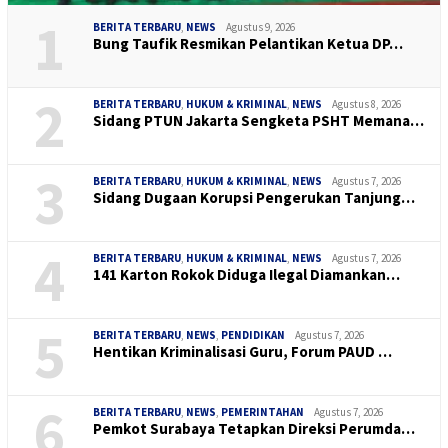
1
BERITA TERBARU
,
NEWS
Agustus 9, 2026
Bung Taufik Resmikan Pelantikan Ketua DP…
2
BERITA TERBARU
,
HUKUM & KRIMINAL
,
NEWS
Agustus 8, 2026
Sidang PTUN Jakarta Sengketa PSHT Memana…
3
BERITA TERBARU
,
HUKUM & KRIMINAL
,
NEWS
Agustus 7, 2026
Sidang Dugaan Korupsi Pengerukan Tanjung…
4
BERITA TERBARU
,
HUKUM & KRIMINAL
,
NEWS
Agustus 7, 2026
141 Karton Rokok Diduga Ilegal Diamankan…
5
BERITA TERBARU
,
NEWS
,
PENDIDIKAN
Agustus 7, 2026
Hentikan Kriminalisasi Guru, Forum PAUD …
6
BERITA TERBARU
,
NEWS
,
PEMERINTAHAN
Agustus 7, 2026
Pemkot Surabaya Tetapkan Direksi Perumda…