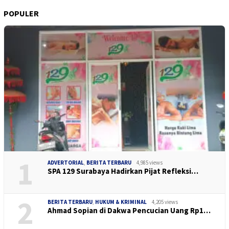
POPULER
1
ADVERTORIAL
,
BERITA TERBARU
4,985 views
SPA 129 Surabaya Hadirkan Pijat Refleksi…
2
BERITA TERBARU
,
HUKUM & KRIMINAL
4,205 views
Ahmad Sopian di Dakwa Pencucian Uang Rp1…