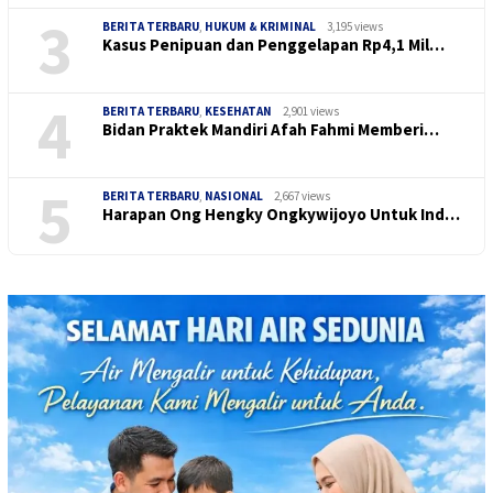
3
BERITA TERBARU
,
HUKUM & KRIMINAL
3,195 views
Kasus Penipuan dan Penggelapan Rp4,1 Mil…
4
BERITA TERBARU
,
KESEHATAN
2,901 views
Bidan Praktek Mandiri Afah Fahmi Memberi…
5
BERITA TERBARU
,
NASIONAL
2,667 views
Harapan Ong Hengky Ongkywijoyo Untuk Ind…