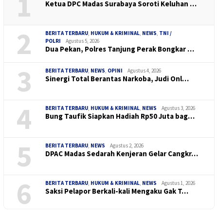
1
Ketua DPC Madas Surabaya Soroti Keluhan …
2
BERITA TERBARU
,
HUKUM & KRIMINAL
,
NEWS
,
TNI /
POLRI
Agustus 5, 2026
Dua Pekan, Polres Tanjung Perak Bongkar …
3
BERITA TERBARU
,
NEWS
,
OPINI
Agustus 4, 2026
Sinergi Total Berantas Narkoba, Judi Onl…
4
BERITA TERBARU
,
HUKUM & KRIMINAL
,
NEWS
Agustus 3, 2026
Bung Taufik Siapkan Hadiah Rp50 Juta bag…
5
BERITA TERBARU
,
NEWS
Agustus 2, 2026
DPAC Madas Sedarah Kenjeran Gelar Cangkr…
6
BERITA TERBARU
,
HUKUM & KRIMINAL
,
NEWS
Agustus 1, 2026
Saksi Pelapor Berkali-kali Mengaku Gak T…