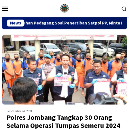
Loncat
Menu
ke
Mobile
konten
edagang Soal Penertiban Satpol PP, Minta Pendekatan Humanis
News
September 24, 2024
Polres Jombang Tangkap 30 Orang
Selama Operasi Tumpas Semeru 2024