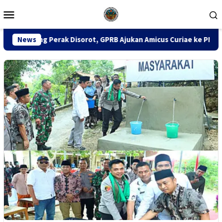
Loncat
Menu
ke
Mobile
konten
Disorot, GPRB Ajukan Amicus Curiae ke PN Tipikor Surabaya
News