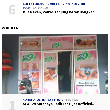
6
BERITA TERBARU
,
HUKUM & KRIMINAL
,
NEWS
,
TNI /
POLRI
Agustus 5, 2026
Dua Pekan, Polres Tanjung Perak Bongkar …
POPULER
1
ADVERTORIAL
,
BERITA TERBARU
4,989 views
SPA 129 Surabaya Hadirkan Pijat Refleksi…