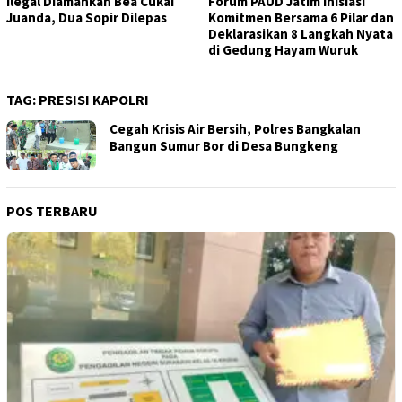
Ilegal Diamankan Bea Cukai
Forum PAUD Jatim Inisiasi
Juanda, Dua Sopir Dilepas
Komitmen Bersama 6 Pilar dan
Deklarasikan 8 Langkah Nyata
di Gedung Hayam Wuruk
TAG:
PRESISI KAPOLRI
Cegah Krisis Air Bersih, Polres Bangkalan
Bangun Sumur Bor di Desa Bungkeng
POS TERBARU