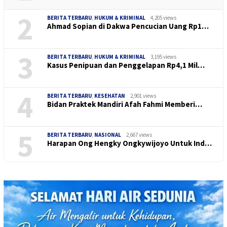
2
BERITA TERBARU
,
HUKUM & KRIMINAL
4,205 views
Ahmad Sopian di Dakwa Pencucian Uang Rp1…
3
BERITA TERBARU
,
HUKUM & KRIMINAL
3,195 views
Kasus Penipuan dan Penggelapan Rp4,1 Mil…
4
BERITA TERBARU
,
KESEHATAN
2,901 views
Bidan Praktek Mandiri Afah Fahmi Memberi…
5
BERITA TERBARU
,
NASIONAL
2,667 views
Harapan Ong Hengky Ongkywijoyo Untuk Ind…