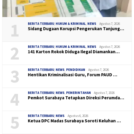
1
BERITA TERBARU
,
HUKUM & KRIMINAL
,
NEWS
Agustus 7, 2026
Sidang Dugaan Korupsi Pengerukan Tanjung…
2
BERITA TERBARU
,
HUKUM & KRIMINAL
,
NEWS
Agustus 7, 2026
141 Karton Rokok Diduga Ilegal Diamankan…
3
BERITA TERBARU
,
NEWS
,
PENDIDIKAN
Agustus 7, 2026
Hentikan Kriminalisasi Guru, Forum PAUD …
4
BERITA TERBARU
,
NEWS
,
PEMERINTAHAN
Agustus 7, 2026
Pemkot Surabaya Tetapkan Direksi Perumda…
5
BERITA TERBARU
,
NEWS
Agustus 6, 2026
Ketua DPC Madas Surabaya Soroti Keluhan …