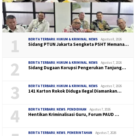
1
BERITA TERBARU
,
HUKUM & KRIMINAL
,
NEWS
Agustus 8, 2026
Sidang PTUN Jakarta Sengketa PSHT Memana…
2
BERITA TERBARU
,
HUKUM & KRIMINAL
,
NEWS
Agustus 7, 2026
Sidang Dugaan Korupsi Pengerukan Tanjung…
3
BERITA TERBARU
,
HUKUM & KRIMINAL
,
NEWS
Agustus 7, 2026
141 Karton Rokok Diduga Ilegal Diamankan…
4
BERITA TERBARU
,
NEWS
,
PENDIDIKAN
Agustus 7, 2026
Hentikan Kriminalisasi Guru, Forum PAUD …
BERITA TERBARU
,
NEWS
,
PEMERINTAHAN
Agustus 7, 2026