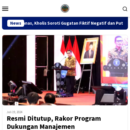
Loncat
Menu
ke
Mobile
konten
is Soroti Gugatan Fiktif Negatif dan Putusan PK 155
News
Si
Juli 19, 2024
Resmi Ditutup, Rakor Program
Dukungan Manajemen