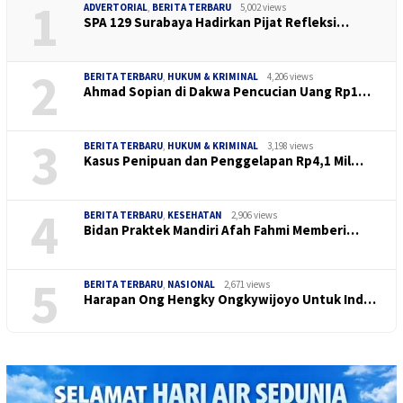
1
ADVERTORIAL
,
BERITA TERBARU
5,002 views
SPA 129 Surabaya Hadirkan Pijat Refleksi…
2
BERITA TERBARU
,
HUKUM & KRIMINAL
4,206 views
Ahmad Sopian di Dakwa Pencucian Uang Rp1…
3
BERITA TERBARU
,
HUKUM & KRIMINAL
3,198 views
Kasus Penipuan dan Penggelapan Rp4,1 Mil…
4
BERITA TERBARU
,
KESEHATAN
2,906 views
Bidan Praktek Mandiri Afah Fahmi Memberi…
5
BERITA TERBARU
,
NASIONAL
2,671 views
Harapan Ong Hengky Ongkywijoyo Untuk Ind…