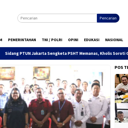
Pencarian
M
PEMERINTAHAN
TNI / POLRI
OPINI
EDUKASI
NASIONAL
a Sengketa PSHT Memanas, Kholis Soroti Gugatan Fiktif Negatif
POS T