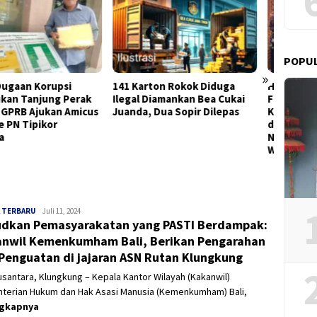
POPU
»
Karton Rokok Diduga
Hentikan Kriminalisasi Guru,
Pemko
al Diamankan Bea Cukai
Forum PAUD Jatim Inisiasi
Direks
da, Dua Sopir Dilepas
Komitmen Bersama 6 Pilar
Surya
dan Deklarasikan 8 Langkah
2026–
Nyata di Gedung Hayam
Wuruk
 TERBARU
Panjinusantara
Juli 11, 2024
dkan Pemasyarakatan yang PASTI Berdampak:
nwil Kemenkumham Bali, Berikan Pengarahan
Penguatan di jajaran ASN Rutan Klungkung
usantara, Klungkung – Kepala Kantor Wilayah (Kakanwil)
terian Hukum dan Hak Asasi Manusia (Kemenkumham) Bali,
ngkapnya