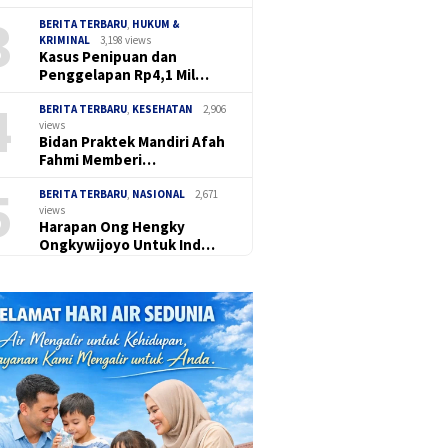
3
BERITA TERBARU
,
HUKUM &
KRIMINAL
3,198 views
Kasus Penipuan dan
Penggelapan Rp4,1 Mil…
4
BERITA TERBARU
,
KESEHATAN
2,906
views
Bidan Praktek Mandiri Afah
Fahmi Memberi…
5
BERITA TERBARU
,
NASIONAL
2,671
views
Harapan Ong Hengky
Ongkywijoyo Untuk Ind…