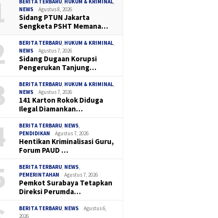
1
BERITA TERBARU
,
HUKUM & KRIMINAL
,
NEWS
Agustus 8, 2026
Sidang PTUN Jakarta
Sengketa PSHT Memana…
2
BERITA TERBARU
,
HUKUM & KRIMINAL
,
NEWS
Agustus 7, 2026
Sidang Dugaan Korupsi
Pengerukan Tanjung…
3
BERITA TERBARU
,
HUKUM & KRIMINAL
,
NEWS
Agustus 7, 2026
141 Karton Rokok Diduga
Ilegal Diamankan…
4
BERITA TERBARU
,
NEWS
,
PENDIDIKAN
Agustus 7, 2026
Hentikan Kriminalisasi Guru,
Forum PAUD …
5
BERITA TERBARU
,
NEWS
,
PEMERINTAHAN
Agustus 7, 2026
Pemkot Surabaya Tetapkan
Direksi Perumda…
BERITA TERBARU
,
NEWS
Agustus 6,
2026