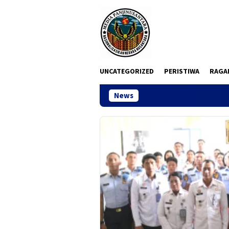
Loncat
ke
konten
UNCATEGORIZED
PERISTIWA
RAGA
News
Sidang PTUN Jakart