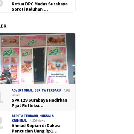
6
Ketua DPC Madas Surabaya
Soroti Keluhan …
LER
t Surabaya Tetapkan
Sidang 
Sidang PTUN Jakarta
i Perumda Air Minum
Pengeru
Sengketa PSHT Memanas,
 Sembada Periode
Disorot
Kholis Soroti Gugatan Fiktif
2029
Curiae k
Negatif dan Putusan PK 155
Suraba
1
ADVERTORIAL
,
BERITA TERBARU
4,998
views
SPA 129 Surabaya Hadirkan
Pijat Refleksi…
2
BERITA TERBARU
,
HUKUM &
KRIMINAL
4,206 views
Ahmad Sopian di Dakwa
Pencucian Uang Rp1…