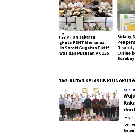
«
Sidang Dugaan Korupsi
141 
ang PTUN Jakarta
Pengerukan Tanjung Perak
Ileg
ngketa PSHT Memanas,
Disorot, GPRB Ajukan Amicus
Juan
lis Soroti Gugatan Fiktif
Curiae ke PN Tipikor
atif dan Putusan PK 155
Surabaya
TAG:
RUTAN KELAS IIB KLUNGKUNG
BERITA
Wuju
Kaka
dan 
Panjin
Kemen
Sele