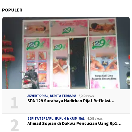
POPULER
1
ADVERTORIAL
,
BERITA TERBARU
5,010 views
SPA 129 Surabaya Hadirkan Pijat Refleksi…
2
BERITA TERBARU
,
HUKUM & KRIMINAL
4,208 views
Ahmad Sopian di Dakwa Pencucian Uang Rp1…