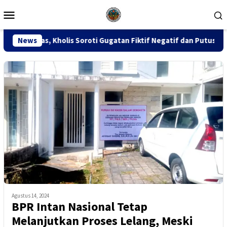
Loncat
Menu
ke
Mobile
konten
lis Soroti Gugatan Fiktif Negatif dan Putusan PK 155
News
S
Agustus 14, 2024
BPR Intan Nasional Tetap
Melanjutkan Proses Lelang, Meski