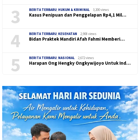
3
BERITA TERBARU
,
HUKUM & KRIMINAL
3,200 views
Kasus Penipuan dan Penggelapan Rp4,1 Mil…
4
BERITA TERBARU
,
KESEHATAN
2,908 views
Bidan Praktek Mandiri Afah Fahmi Memberi…
5
BERITA TERBARU
,
NASIONAL
2,672 views
Harapan Ong Hengky Ongkywijoyo Untuk Ind…