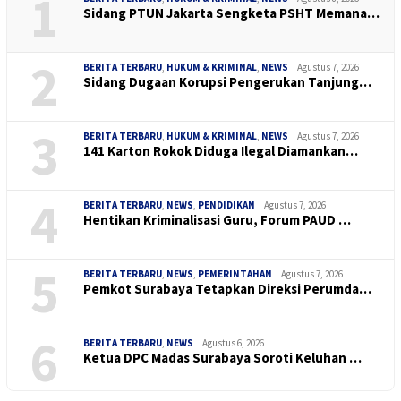
1
Sidang PTUN Jakarta Sengketa PSHT Memana…
2
BERITA TERBARU
,
HUKUM & KRIMINAL
,
NEWS
Agustus 7, 2026
Sidang Dugaan Korupsi Pengerukan Tanjung…
3
BERITA TERBARU
,
HUKUM & KRIMINAL
,
NEWS
Agustus 7, 2026
141 Karton Rokok Diduga Ilegal Diamankan…
4
BERITA TERBARU
,
NEWS
,
PENDIDIKAN
Agustus 7, 2026
Hentikan Kriminalisasi Guru, Forum PAUD …
5
BERITA TERBARU
,
NEWS
,
PEMERINTAHAN
Agustus 7, 2026
Pemkot Surabaya Tetapkan Direksi Perumda…
6
BERITA TERBARU
,
NEWS
Agustus 6, 2026
Ketua DPC Madas Surabaya Soroti Keluhan …