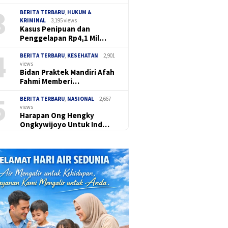
3
BERITA TERBARU
,
HUKUM &
KRIMINAL
3,195 views
Kasus Penipuan dan
Penggelapan Rp4,1 Mil…
4
BERITA TERBARU
,
KESEHATAN
2,901
views
Bidan Praktek Mandiri Afah
Fahmi Memberi…
5
BERITA TERBARU
,
NASIONAL
2,667
views
Harapan Ong Hengky
Ongkywijoyo Untuk Ind…