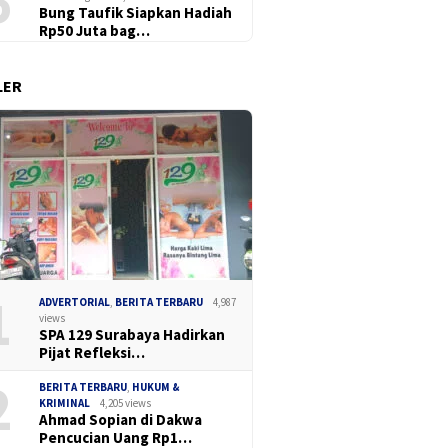
6
Bung Taufik Siapkan Hadiah
Rp50 Juta bag…
LER
i Total Berantas
Pemkot 
Hentikan Kriminalisasi Guru,
a, Judi Online, dan
Direksi
Forum PAUD Jatim Inisiasi
Ilegal
Surya S
Komitmen Bersama 6 Pilar
2026–20
dan Deklarasikan 8 Langkah
Nyata di Gedung Hayam
Wuruk
1
ADVERTORIAL
,
BERITA TERBARU
4,987
views
SPA 129 Surabaya Hadirkan
Pijat Refleksi…
2
BERITA TERBARU
,
HUKUM &
KRIMINAL
4,205 views
Ahmad Sopian di Dakwa
Pencucian Uang Rp1…