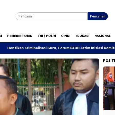
Pencarian
M
PEMERINTAHAN
TNI / POLRI
OPINI
EDUKASI
NASIONAL
minalisasi Guru, Forum PAUD Jatim Inisiasi Komitmen Bersama 6 P
POS T