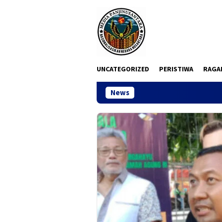
Loncat
ke
konten
UNCATEGORIZED
PERISTIWA
RAGA
News
Hentikan Kri