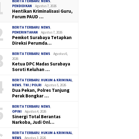
1
BERITA TERBARU
,
NEWS
,
PENDIDIKAN
Agustus 7, 2026
Hentikan Kriminalisasi Guru,
Forum PAUD …
2
BERITA TERBARU
,
NEWS
,
PEMERINTAHAN
Agustus 7, 2026
Pemkot Surabaya Tetapkan
Direksi Perumda…
3
BERITA TERBARU
,
NEWS
Agustus 6,
2026
Ketua DPC Madas Surabaya
Soroti Keluhan …
4
BERITA TERBARU
,
HUKUM & KRIMINAL
,
NEWS
,
TNI / POLRI
Agustus 5, 2026
Dua Pekan, Polres Tanjung
Perak Bongkar …
5
BERITA TERBARU
,
NEWS
,
OPINI
Agustus 4, 2026
Sinergi Total Berantas
Narkoba, Judi Onl…
BERITA TERBARU
,
HUKUM & KRIMINAL
,
NEWS
Agustus 3, 2026