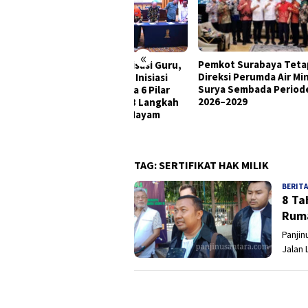
«
Pemkot Surabaya Tetapkan
Ketu
tikan Kriminalisasi Guru,
Direksi Perumda Air Minum
Soro
um PAUD Jatim Inisiasi
Surya Sembada Periode
Soal
itmen Bersama 6 Pilar
2026–2029
Mint
 Deklarasikan 8 Langkah
ta di Gedung Hayam
ruk
TAG:
SERTIFIKAT HAK MILIK
BERITA
8 Ta
Ruma
Panjin
Jalan