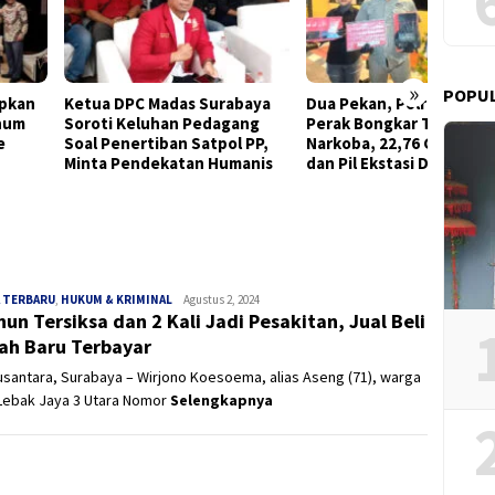
»
POPU
a DPC Madas Surabaya
Dua Pekan, Polres Tanjung
Sinerg
ti Keluhan Pedagang
Perak Bongkar Tiga Jaringan
Narkob
 Penertiban Satpol PP,
Narkoba, 22,76 Gram Sabu
Pinjol 
a Pendekatan Humanis
dan Pil Ekstasi Disita
 TERBARU
,
HUKUM & KRIMINAL
Panjinusantara
Agustus 2, 2024
hun Tersiksa dan 2 Kali Jadi Pesakitan, Jual Beli
h Baru Terbayar
usantara, Surabaya – Wirjono Koesoema, alias Aseng (71), warga
 Lebak Jaya 3 Utara Nomor
Selengkapnya