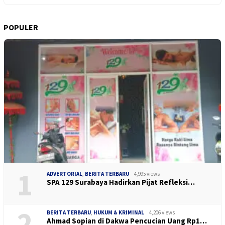
POPULER
1
ADVERTORIAL
,
BERITA TERBARU
4,995 views
SPA 129 Surabaya Hadirkan Pijat Refleksi…
2
BERITA TERBARU
,
HUKUM & KRIMINAL
4,206 views
Ahmad Sopian di Dakwa Pencucian Uang Rp1…