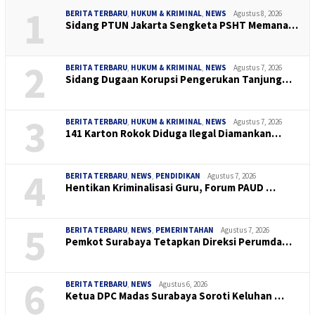
1
BERITA TERBARU
,
HUKUM & KRIMINAL
,
NEWS
Agustus 8, 2026
Sidang PTUN Jakarta Sengketa PSHT Memana…
2
BERITA TERBARU
,
HUKUM & KRIMINAL
,
NEWS
Agustus 7, 2026
Sidang Dugaan Korupsi Pengerukan Tanjung…
3
BERITA TERBARU
,
HUKUM & KRIMINAL
,
NEWS
Agustus 7, 2026
141 Karton Rokok Diduga Ilegal Diamankan…
4
BERITA TERBARU
,
NEWS
,
PENDIDIKAN
Agustus 7, 2026
Hentikan Kriminalisasi Guru, Forum PAUD …
5
BERITA TERBARU
,
NEWS
,
PEMERINTAHAN
Agustus 7, 2026
Pemkot Surabaya Tetapkan Direksi Perumda…
6
BERITA TERBARU
,
NEWS
Agustus 6, 2026
Ketua DPC Madas Surabaya Soroti Keluhan …