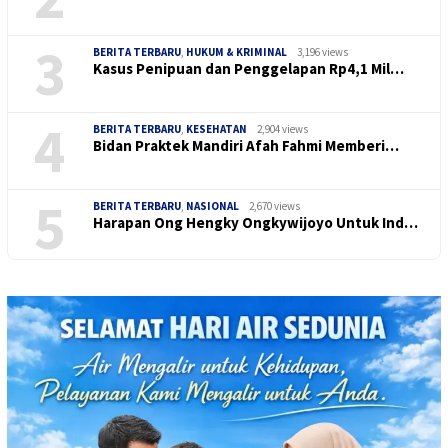
3
BERITA TERBARU
,
HUKUM & KRIMINAL
3,196 views
Kasus Penipuan dan Penggelapan Rp4,1 Mil…
4
BERITA TERBARU
,
KESEHATAN
2,904 views
Bidan Praktek Mandiri Afah Fahmi Memberi…
5
BERITA TERBARU
,
NASIONAL
2,670 views
Harapan Ong Hengky Ongkywijoyo Untuk Ind…