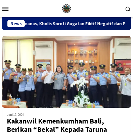
Loncat
Menu
ke
Mobile
konten
olis Soroti Gugatan Fiktif Negatif dan Putusan PK 155
News
Juni 19, 2024
Kakanwil Kemenkumham Bali,
Berikan “Bekal” Kepada Taruna