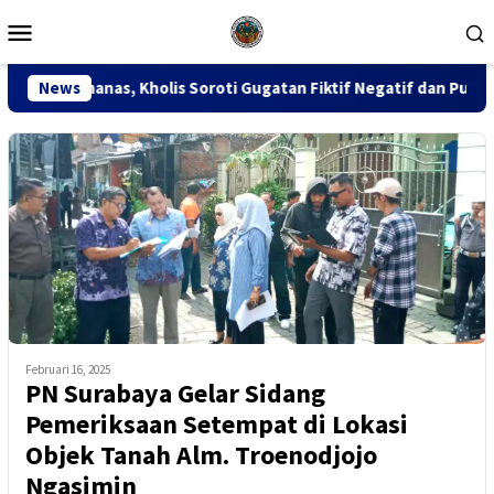
Loncat
Menu
ke
Mobile
konten
lis Soroti Gugatan Fiktif Negatif dan Putusan PK 155
News
S
Februari 16, 2025
PN Surabaya Gelar Sidang
Pemeriksaan Setempat di Lokasi
Objek Tanah Alm. Troenodjojo
Ngasimin