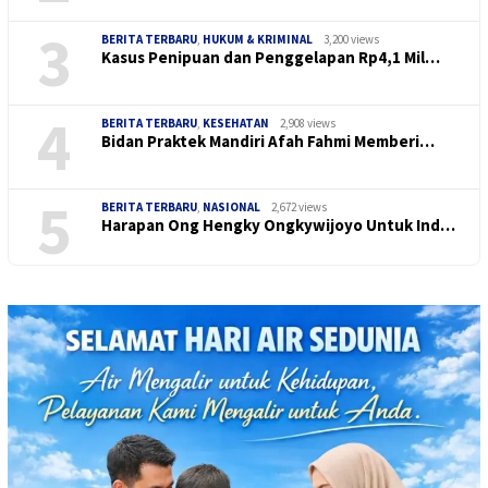
3
BERITA TERBARU
,
HUKUM & KRIMINAL
3,200 views
Kasus Penipuan dan Penggelapan Rp4,1 Mil…
4
BERITA TERBARU
,
KESEHATAN
2,908 views
Bidan Praktek Mandiri Afah Fahmi Memberi…
5
BERITA TERBARU
,
NASIONAL
2,672 views
Harapan Ong Hengky Ongkywijoyo Untuk Ind…