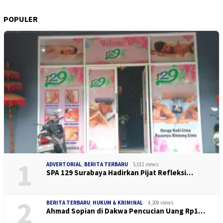
POPULER
1
ADVERTORIAL
,
BERITA TERBARU
5,011 views
SPA 129 Surabaya Hadirkan Pijat Refleksi…
2
BERITA TERBARU
,
HUKUM & KRIMINAL
4,208 views
Ahmad Sopian di Dakwa Pencucian Uang Rp1…