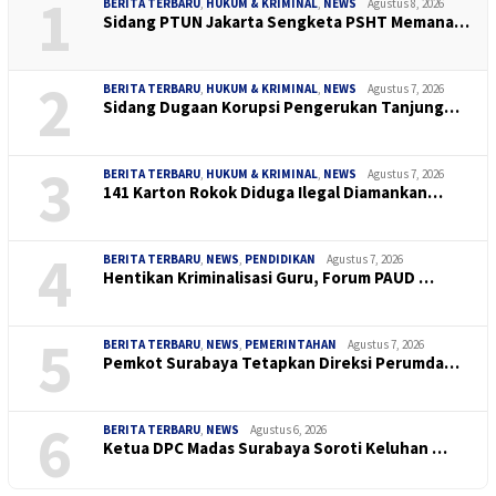
1
BERITA TERBARU
,
HUKUM & KRIMINAL
,
NEWS
Agustus 8, 2026
Sidang PTUN Jakarta Sengketa PSHT Memana…
2
BERITA TERBARU
,
HUKUM & KRIMINAL
,
NEWS
Agustus 7, 2026
Sidang Dugaan Korupsi Pengerukan Tanjung…
3
BERITA TERBARU
,
HUKUM & KRIMINAL
,
NEWS
Agustus 7, 2026
141 Karton Rokok Diduga Ilegal Diamankan…
4
BERITA TERBARU
,
NEWS
,
PENDIDIKAN
Agustus 7, 2026
Hentikan Kriminalisasi Guru, Forum PAUD …
5
BERITA TERBARU
,
NEWS
,
PEMERINTAHAN
Agustus 7, 2026
Pemkot Surabaya Tetapkan Direksi Perumda…
6
BERITA TERBARU
,
NEWS
Agustus 6, 2026
Ketua DPC Madas Surabaya Soroti Keluhan …