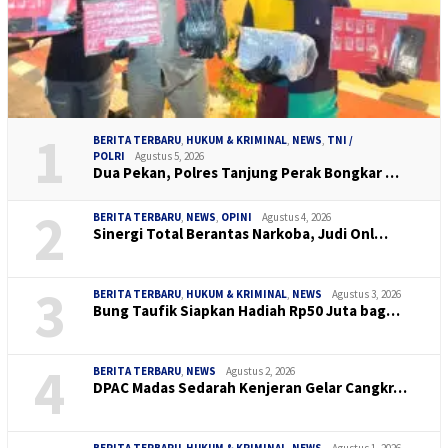
1
BERITA TERBARU
,
HUKUM & KRIMINAL
,
NEWS
,
TNI /
POLRI
Agustus 5, 2026
Dua Pekan, Polres Tanjung Perak Bongkar …
2
BERITA TERBARU
,
NEWS
,
OPINI
Agustus 4, 2026
Sinergi Total Berantas Narkoba, Judi Onl…
3
BERITA TERBARU
,
HUKUM & KRIMINAL
,
NEWS
Agustus 3, 2026
Bung Taufik Siapkan Hadiah Rp50 Juta bag…
4
BERITA TERBARU
,
NEWS
Agustus 2, 2026
DPAC Madas Sedarah Kenjeran Gelar Cangkr…
BERITA TERBARU
,
HUKUM & KRIMINAL
,
NEWS
Agustus 1, 2026