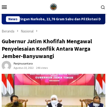
Loncat
Menu
ke
Mobile
konten
22,76 Gram Sabu dan Pil Ekstasi Disita
News
Sinergi Total Bera
Beranda
Nasional
Gubernur Jatim Khofifah Mengawal
Penyelesaian Konflik Antara Warga
Jember-Banyuwangi
Panjinusantara
Agustus 10, 2022
246 views