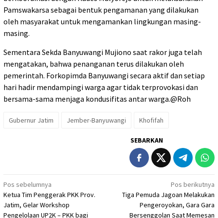
Pamswakarsa sebagai bentuk pengamanan yang dilakukan
oleh masyarakat untuk mengamankan lingkungan masing-
masing.
Sementara Sekda Banyuwangi Mujiono saat rakor juga telah
mengatakan, bahwa penanganan terus dilakukan oleh
pemerintah. Forkopimda Banyuwangi secara aktif dan setiap
hari hadir mendampingi warga agar tidak terprovokasi dan
bersama-sama menjaga kondusifitas antar warga.@Roh
Gubernur Jatim
Jember-Banyuwangi
Khofifah
SEBARKAN
Navigasi
Pos sebelumnya
Pos berikutnya
Ketua Tim Penggerak PKK Prov.
Tiga Pemuda Jagoan Melakukan
pos
Jatim, Gelar Workshop
Pengeroyokan, Gara Gara
Pengelolaan UP2K – PKK bagi
Bersenggolan Saat Memesan