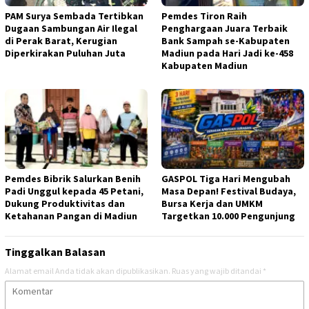
PAM Surya Sembada Tertibkan
Pemdes Tiron Raih
Dugaan Sambungan Air Ilegal
Penghargaan Juara Terbaik
di Perak Barat, Kerugian
Bank Sampah se-Kabupaten
Diperkirakan Puluhan Juta
Madiun pada Hari Jadi ke-458
Kabupaten Madiun
Pemdes Bibrik Salurkan Benih
GASPOL Tiga Hari Mengubah
Padi Unggul kepada 45 Petani,
Masa Depan! Festival Budaya,
Dukung Produktivitas dan
Bursa Kerja dan UMKM
Ketahanan Pangan di Madiun
Targetkan 10.000 Pengunjung
Tinggalkan Balasan
Alamat email Anda tidak akan dipublikasikan.
Ruas yang wajib ditandai
*