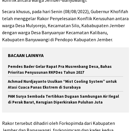
konflik antara warga Jember-Banyuwangi.
Secara khusus, pada hari Senin (08/08/2022), Gubernur Khofifah
telah menggelar Rakor Penyelesaian Konflik Kerusuhan antara
warga Desa Mulyorejo, Kecamatan Silo, Kababupaten Jember
dengan warga Desa Banyuanyar Kecamatan Kalibaru,
Kabupaten Banyuwangi di Pendopo Kabupaten Jember.
BACAAN LAINNYA
Pemdes Bader Gelar Rapat Pra Musrenbang Desa, Bahas
Prioritas Penyusunan RKPDes Tahun 2027
Achmad Nurdjayanto Usulkan “Mist Cooling System” untuk
Atasi Cuaca Panas Ekstrem di Surabaya
PAM Surya Sembada Tertibkan Dugaan Sambungan Air Ilegal
di Perak Barat, Kerugian Diperkirakan Puluhan Juta
Rakor tersebut dihadiri oleh Forkopimda dari Kabupaten
Jember dan Banyuwangi, forkopimcam dan kades kedua