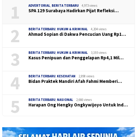
1
ADVERTORIAL
,
BERITA TERBARU
4,973 views
SPA 129 Surabaya Hadirkan Pijat Refleksi…
2
BERITA TERBARU
,
HUKUM & KRIMINAL
4,204 views
Ahmad Sopian di Dakwa Pencucian Uang Rp1…
3
BERITA TERBARU
,
HUKUM & KRIMINAL
3,193 views
Kasus Penipuan dan Penggelapan Rp4,1 Mil…
4
BERITA TERBARU
,
KESEHATAN
2,898 views
Bidan Praktek Mandiri Afah Fahmi Memberi…
5
BERITA TERBARU
,
NASIONAL
2,666 views
Harapan Ong Hengky Ongkywijoyo Untuk Ind…