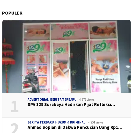
POPULER
1
ADVERTORIAL
,
BERITA TERBARU
4,976 views
SPA 129 Surabaya Hadirkan Pijat Refleksi…
2
BERITA TERBARU
,
HUKUM & KRIMINAL
4,204 views
Ahmad Sopian di Dakwa Pencucian Uang Rp1…