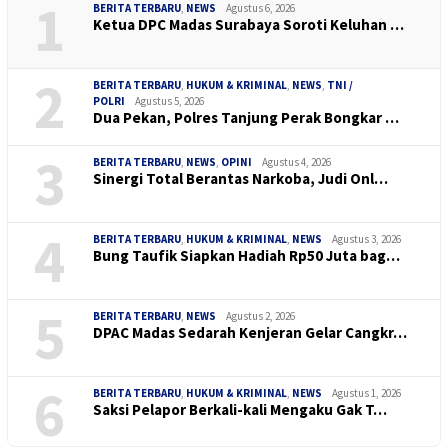
1
BERITA TERBARU
,
NEWS
Agustus 6, 2026
Ketua DPC Madas Surabaya Soroti Keluhan …
2
BERITA TERBARU
,
HUKUM & KRIMINAL
,
NEWS
,
TNI /
POLRI
Agustus 5, 2026
Dua Pekan, Polres Tanjung Perak Bongkar …
3
BERITA TERBARU
,
NEWS
,
OPINI
Agustus 4, 2026
Sinergi Total Berantas Narkoba, Judi Onl…
4
BERITA TERBARU
,
HUKUM & KRIMINAL
,
NEWS
Agustus 3, 2026
Bung Taufik Siapkan Hadiah Rp50 Juta bag…
5
BERITA TERBARU
,
NEWS
Agustus 2, 2026
DPAC Madas Sedarah Kenjeran Gelar Cangkr…
6
BERITA TERBARU
,
HUKUM & KRIMINAL
,
NEWS
Agustus 1, 2026
Saksi Pelapor Berkali-kali Mengaku Gak T…