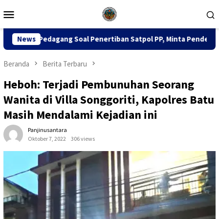
Loncat
Menu
ke
Mobile
konten
oal Penertiban Satpol PP, Minta Pendekatan Humanis
News
Du
Beranda
Berita Terbaru
Heboh: Terjadi Pembunuhan Seorang
Wanita di Villa Songgoriti, Kapolres Batu
Masih Mendalami Kejadian ini
Panjinusantara
Oktober 7, 2022
306 views