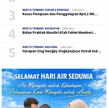
3
BERITA TERBARU
,
HUKUM & KRIMINAL
3,193 views
Kasus Penipuan dan Penggelapan Rp4,1 Mil…
4
BERITA TERBARU
,
KESEHATAN
2,898 views
Bidan Praktek Mandiri Afah Fahmi Memberi…
5
BERITA TERBARU
,
NASIONAL
2,666 views
Harapan Ong Hengky Ongkywijoyo Untuk Ind…