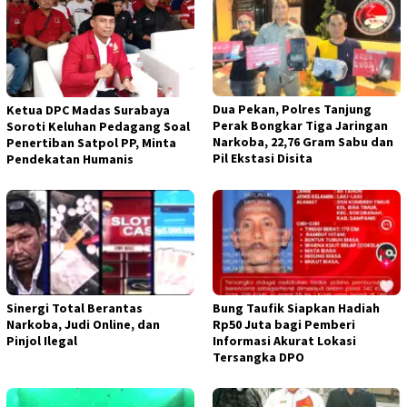
Dua Pekan, Polres Tanjung
Ketua DPC Madas Surabaya
Perak Bongkar Tiga Jaringan
Soroti Keluhan Pedagang Soal
Narkoba, 22,76 Gram Sabu dan
Penertiban Satpol PP, Minta
Pil Ekstasi Disita
Pendekatan Humanis
Sinergi Total Berantas
Bung Taufik Siapkan Hadiah
Narkoba, Judi Online, dan
Rp50 Juta bagi Pemberi
Pinjol Ilegal
Informasi Akurat Lokasi
Tersangka DPO