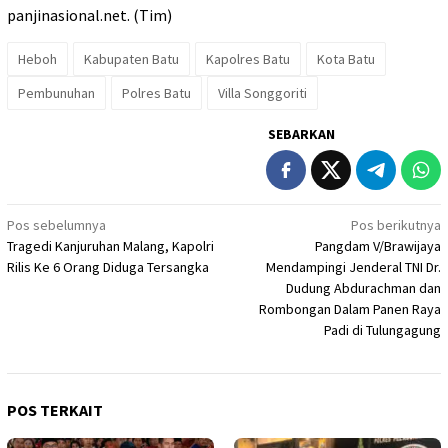
panjinasional.net. (Tim)
Heboh
Kabupaten Batu
Kapolres Batu
Kota Batu
Pembunuhan
Polres Batu
Villa Songgoriti
SEBARKAN
Navigasi
Pos sebelumnya
Pos berikutnya
Tragedi Kanjuruhan Malang, Kapolri
Pangdam V/Brawijaya
pos
Rilis Ke 6 Orang Diduga Tersangka
Mendampingi Jenderal TNI Dr.
Dudung Abdurachman dan
Rombongan Dalam Panen Raya
Padi di Tulungagung
POS TERKAIT