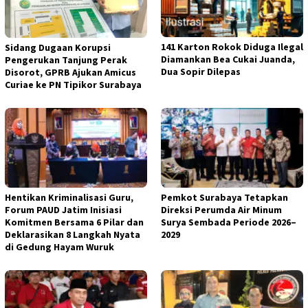
141 Karton Rokok Diduga Ilegal
Sidang Dugaan Korupsi
Diamankan Bea Cukai Juanda,
Pengerukan Tanjung Perak
Dua Sopir Dilepas
Disorot, GPRB Ajukan Amicus
Curiae ke PN Tipikor Surabaya
Hentikan Kriminalisasi Guru,
Pemkot Surabaya Tetapkan
Forum PAUD Jatim Inisiasi
Direksi Perumda Air Minum
Komitmen Bersama 6 Pilar dan
Surya Sembada Periode 2026–
Deklarasikan 8 Langkah Nyata
2029
di Gedung Hayam Wuruk