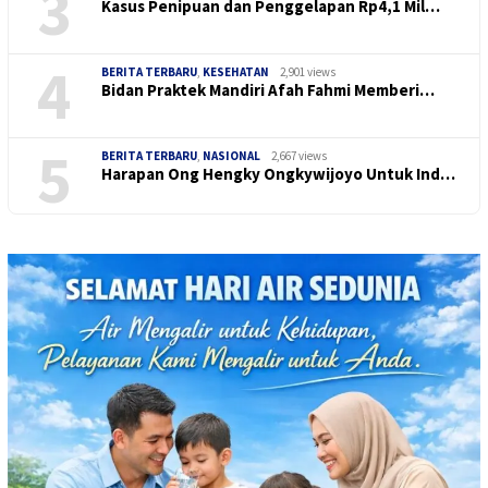
3
Kasus Penipuan dan Penggelapan Rp4,1 Mil…
4
BERITA TERBARU
,
KESEHATAN
2,901 views
Bidan Praktek Mandiri Afah Fahmi Memberi…
5
BERITA TERBARU
,
NASIONAL
2,667 views
Harapan Ong Hengky Ongkywijoyo Untuk Ind…