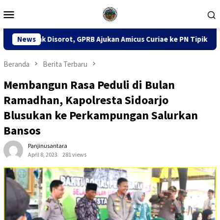
Loncat
Menu
ke
Mobile
konten
RB Ajukan Amicus Curiae ke PN Tipikor Surabaya
News
141 Kar
Beranda
Berita Terbaru
Membangun Rasa Peduli di Bulan
Ramadhan, Kapolresta Sidoarjo
Blusukan ke Perkampungan Salurkan
Bansos
Panjinusantara
April 8, 2023
281 views