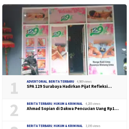
1
ADVERTORIAL
,
BERITA TERBARU
4,989 views
SPA 129 Surabaya Hadirkan Pijat Refleksi…
2
BERITA TERBARU
,
HUKUM & KRIMINAL
4,205 views
Ahmad Sopian di Dakwa Pencucian Uang Rp1…
BERITA TERBARU
,
HUKUM & KRIMINAL
3,195 views