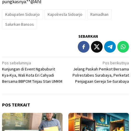
pungkasnya.**@Afd
Kabupaten Sidoarjo
Kapolresta Sidoarjo
Ramadhan
Salurkan Bansos
SEBARKAN
Navigasi
Pos sebelumnya
Pos berikutnya
Kunjungan di Event Ngabuburit
Jelang Paskah Pemkot Bersama
pos
Kya-Kya, Wali Kota Eri Cahyadi
Polrestabes Surabaya, Perketat
Bersama BBPOM Tinjau Stan UMKM
Penjagaan Gereja Se-Surabaya
POS TERKAIT