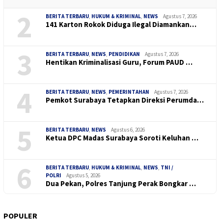
2
BERITA TERBARU
,
HUKUM & KRIMINAL
,
NEWS
Agustus 7, 2026
141 Karton Rokok Diduga Ilegal Diamankan…
3
BERITA TERBARU
,
NEWS
,
PENDIDIKAN
Agustus 7, 2026
Hentikan Kriminalisasi Guru, Forum PAUD …
4
BERITA TERBARU
,
NEWS
,
PEMERINTAHAN
Agustus 7, 2026
Pemkot Surabaya Tetapkan Direksi Perumda…
5
BERITA TERBARU
,
NEWS
Agustus 6, 2026
Ketua DPC Madas Surabaya Soroti Keluhan …
6
BERITA TERBARU
,
HUKUM & KRIMINAL
,
NEWS
,
TNI /
POLRI
Agustus 5, 2026
Dua Pekan, Polres Tanjung Perak Bongkar …
POPULER