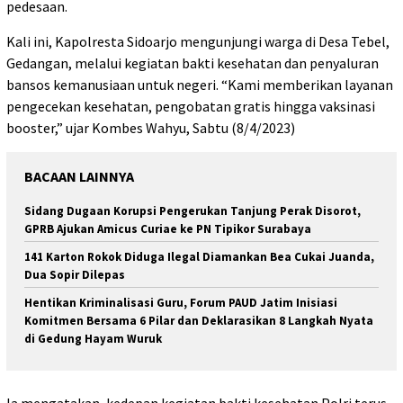
pedesaan.
Kali ini, Kapolresta Sidoarjo mengunjungi warga di Desa Tebel,
Gedangan, melalui kegiatan bakti kesehatan dan penyaluran
bansos kemanusiaan untuk negeri. “Kami memberikan layanan
pengecekan kesehatan, pengobatan gratis hingga vaksinasi
booster,” ujar Kombes Wahyu, Sabtu (8/4/2023)
BACAAN LAINNYA
Sidang Dugaan Korupsi Pengerukan Tanjung Perak Disorot,
GPRB Ajukan Amicus Curiae ke PN Tipikor Surabaya
141 Karton Rokok Diduga Ilegal Diamankan Bea Cukai Juanda,
Dua Sopir Dilepas
Hentikan Kriminalisasi Guru, Forum PAUD Jatim Inisiasi
Komitmen Bersama 6 Pilar dan Deklarasikan 8 Langkah Nyata
di Gedung Hayam Wuruk
Ia mengatakan, kedepan kegiatan bakti kesehatan Polri terus