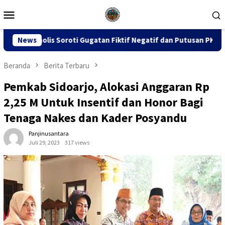
Loncat
Menu
ke
Mobile
konten
gatan Fiktif Negatif dan Putusan PK 155
News
Sidang Dugaan 
Beranda
Berita Terbaru
Pemkab Sidoarjo, Alokasi Anggaran Rp
2,25 M Untuk Insentif dan Honor Bagi
Tenaga Nakes dan Kader Posyandu
Panjinusantara
Juli 29, 2023
317 views