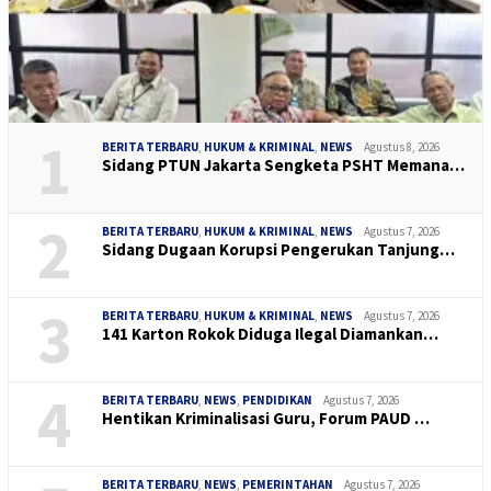
1
BERITA TERBARU
,
HUKUM & KRIMINAL
,
NEWS
Agustus 8, 2026
Sidang PTUN Jakarta Sengketa PSHT Memana…
2
BERITA TERBARU
,
HUKUM & KRIMINAL
,
NEWS
Agustus 7, 2026
Sidang Dugaan Korupsi Pengerukan Tanjung…
3
BERITA TERBARU
,
HUKUM & KRIMINAL
,
NEWS
Agustus 7, 2026
141 Karton Rokok Diduga Ilegal Diamankan…
4
BERITA TERBARU
,
NEWS
,
PENDIDIKAN
Agustus 7, 2026
Hentikan Kriminalisasi Guru, Forum PAUD …
BERITA TERBARU
,
NEWS
,
PEMERINTAHAN
Agustus 7, 2026