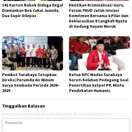
141 Karton Rokok Diduga Ilegal
Hentikan Kriminalisasi Guru,
Diamankan Bea Cukai Juanda,
Forum PAUD Jatim Inisiasi
Dua Sopir Dilepas
Komitmen Bersama 6 Pilar dan
Deklarasikan 8 Langkah Nyata
di Gedung Hayam Wuruk
Pemkot Surabaya Tetapkan
Ketua DPC Madas Surabaya
Direksi Perumda Air Minum
Soroti Keluhan Pedagang Soal
Surya Sembada Periode 2026–
Penertiban Satpol PP, Minta
2029
Pendekatan Humanis
Tinggalkan Balasan
Alamat email Anda tidak akan dipublikasikan.
Ruas yang wajib ditandai
*