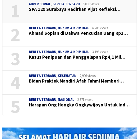
1
ADVERTORIAL
,
BERITA TERBARU
5,001 views
SPA 129 Surabaya Hadirkan Pijat Refleksi…
2
BERITA TERBARU
,
HUKUM & KRIMINAL
4,206 views
Ahmad Sopian di Dakwa Pencucian Uang Rp1…
3
BERITA TERBARU
,
HUKUM & KRIMINAL
3,198 views
Kasus Penipuan dan Penggelapan Rp4,1 Mil…
4
BERITA TERBARU
,
KESEHATAN
2,906 views
Bidan Praktek Mandiri Afah Fahmi Memberi…
5
BERITA TERBARU
,
NASIONAL
2,671 views
Harapan Ong Hengky Ongkywijoyo Untuk Ind…