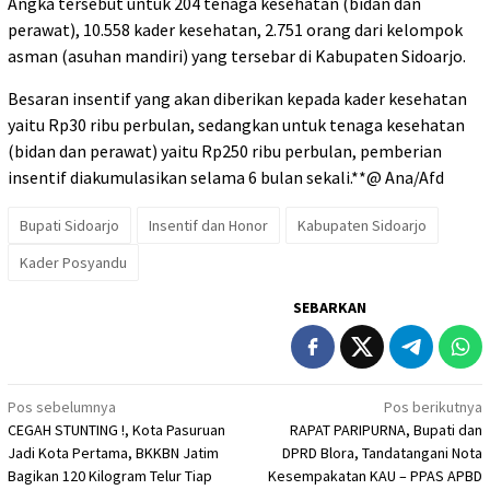
Angka tersebut untuk 204 tenaga kesehatan (bidan dan
perawat), 10.558 kader kesehatan, 2.751 orang dari kelompok
asman (asuhan mandiri) yang tersebar di Kabupaten Sidoarjo.
Besaran insentif yang akan diberikan kepada kader kesehatan
yaitu Rp30 ribu perbulan, sedangkan untuk tenaga kesehatan
(bidan dan perawat) yaitu Rp250 ribu perbulan, pemberian
insentif diakumulasikan selama 6 bulan sekali.**@ Ana/Afd
Bupati Sidoarjo
Insentif dan Honor
Kabupaten Sidoarjo
Kader Posyandu
SEBARKAN
Navigasi
Pos sebelumnya
Pos berikutnya
CEGAH STUNTING !, Kota Pasuruan
RAPAT PARIPURNA, Bupati dan
pos
Jadi Kota Pertama, BKKBN Jatim
DPRD Blora, Tandatangani Nota
Bagikan 120 Kilogram Telur Tiap
Kesempakatan KAU – PPAS APBD