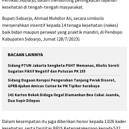
Pemkab Sidoarjo, dalam mendorong peningkatan layanan
kesehatan di tengah-tengah masyarakat.
Bupati Sidoarjo, Ahmad Muhdlor Ali, secara simbolis
menyerahkan insentif kepada 14 tenaga kesehatan (nakes)
baik bidan maupun perawat yang praktik mandiri, di Pendopo
Kabupaten Sidoarjo, Jumat (28/7/2023).
BACAAN LAINNYA
Sidang PTUN Jakarta Sengketa PSHT Memanas, Kholis Soroti
Gugatan Fiktif Negatif dan Putusan PK 155
Sidang Dugaan Korupsi Pengerukan Tanjung Perak Disorot,
GPRB Ajukan Amicus Curiae ke PN Tipikor Surabaya
141 Karton Rokok Diduga Ilegal Diamankan Bea Cukai Juanda,
Dua Sopir Dilepas
Dalam kesempatan itu juga diberikan honor kepada 1.026 kader
kesehatan, serta fasilitas BPJS Ketenagakerjaan kepada 532