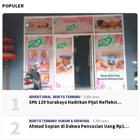
POPULER
1
ADVERTORIAL
,
BERITA TERBARU
5,008 views
SPA 129 Surabaya Hadirkan Pijat Refleksi…
2
BERITA TERBARU
,
HUKUM & KRIMINAL
4,208 views
Ahmad Sopian di Dakwa Pencucian Uang Rp1…