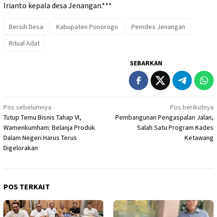
Irianto kepala desa Jenangan.***
Bersih Desa
Kabupaten Ponorogo
Pemdes Jenangan
Ritual Adat
SEBARKAN
Navigasi
Pos sebelumnya
Pos berikutnya
Tutup Temu Bisnis Tahap VI,
Pembangunan Pengaspalan Jalan,
pos
Wamenkumham: Belanja Produk
Salah Satu Program Kades
Dalam Negeri Harus Terus
Ketawang
Digelorakan
POS TERKAIT