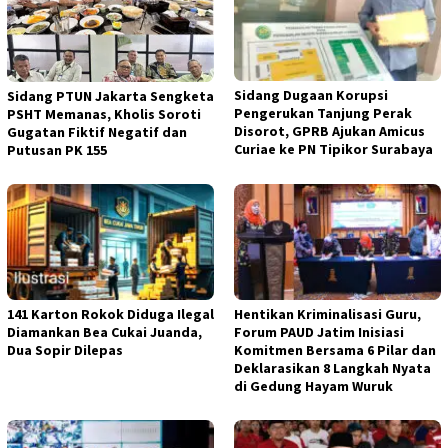
Sidang Dugaan Korupsi
Sidang PTUN Jakarta Sengketa
Pengerukan Tanjung Perak
PSHT Memanas, Kholis Soroti
Disorot, GPRB Ajukan Amicus
Gugatan Fiktif Negatif dan
Curiae ke PN Tipikor Surabaya
Putusan PK 155
141 Karton Rokok Diduga Ilegal
Hentikan Kriminalisasi Guru,
Diamankan Bea Cukai Juanda,
Forum PAUD Jatim Inisiasi
Dua Sopir Dilepas
Komitmen Bersama 6 Pilar dan
Deklarasikan 8 Langkah Nyata
di Gedung Hayam Wuruk