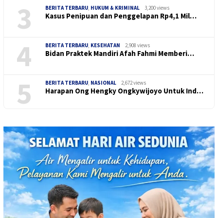
3
BERITA TERBARU
,
HUKUM & KRIMINAL
3,200 views
Kasus Penipuan dan Penggelapan Rp4,1 Mil…
4
BERITA TERBARU
,
KESEHATAN
2,908 views
Bidan Praktek Mandiri Afah Fahmi Memberi…
5
BERITA TERBARU
,
NASIONAL
2,672 views
Harapan Ong Hengky Ongkywijoyo Untuk Ind…