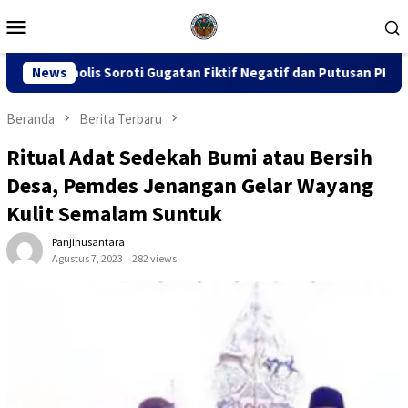
Loncat
Menu
ke
Mobile
konten
Gugatan Fiktif Negatif dan Putusan PK 155
News
Sidang Dugaa
Beranda
Berita Terbaru
Ritual Adat Sedekah Bumi atau Bersih
Desa, Pemdes Jenangan Gelar Wayang
Kulit Semalam Suntuk
Panjinusantara
Agustus 7, 2023
282 views