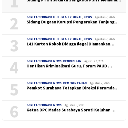
1
2
BERITA TERBARU
,
HUKUM & KRIMINAL
,
NEWS
Agustus 7, 2026
Sidang Dugaan Korupsi Pengerukan Tanjung…
3
BERITA TERBARU
,
HUKUM & KRIMINAL
,
NEWS
Agustus 7, 2026
141 Karton Rokok Diduga Ilegal Diamankan…
4
BERITA TERBARU
,
NEWS
,
PENDIDIKAN
Agustus 7, 2026
Hentikan Kriminalisasi Guru, Forum PAUD …
5
BERITA TERBARU
,
NEWS
,
PEMERINTAHAN
Agustus 7, 2026
Pemkot Surabaya Tetapkan Direksi Perumda…
6
BERITA TERBARU
,
NEWS
Agustus 6, 2026
Ketua DPC Madas Surabaya Soroti Keluhan …