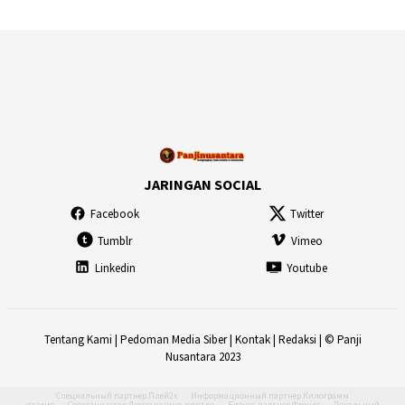
JARINGAN SOCIAL
Facebook
Twitter
Tumblr
Vimeo
Linkedin
Youtube
Tentang Kami
|
Pedoman Media Siber
|
Kontak
|
Redaksi
| © Panji
Nusantara 2023
Специальный партнер
Плей2х
Информационный партнер
Килограмм
казино
Соорганизатор
Джозз казино зеркало
Бизнес-партнер
Френдс
Локальный