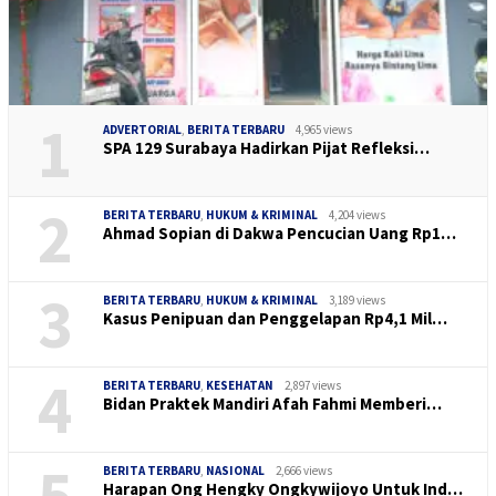
1
ADVERTORIAL
,
BERITA TERBARU
4,965 views
SPA 129 Surabaya Hadirkan Pijat Refleksi…
2
BERITA TERBARU
,
HUKUM & KRIMINAL
4,204 views
Ahmad Sopian di Dakwa Pencucian Uang Rp1…
3
BERITA TERBARU
,
HUKUM & KRIMINAL
3,189 views
Kasus Penipuan dan Penggelapan Rp4,1 Mil…
4
BERITA TERBARU
,
KESEHATAN
2,897 views
Bidan Praktek Mandiri Afah Fahmi Memberi…
5
BERITA TERBARU
,
NASIONAL
2,666 views
Harapan Ong Hengky Ongkywijoyo Untuk Ind…