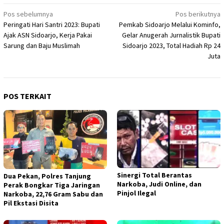
Navigasi
Pos sebelumnya
Pos berikutnya
Peringati Hari Santri 2023: Bupati
Pemkab Sidoarjo Melalui Kominfo,
pos
Ajak ASN Sidoarjo, Kerja Pakai
Gelar Anugerah Jurnalistik Bupati
Sarung dan Baju Muslimah
Sidoarjo 2023, Total Hadiah Rp 24
Juta
POS TERKAIT
Sinergi Total Berantas
Dua Pekan, Polres Tanjung
Narkoba, Judi Online, dan
Perak Bongkar Tiga Jaringan
Pinjol Ilegal
Narkoba, 22,76 Gram Sabu dan
Pil Ekstasi Disita