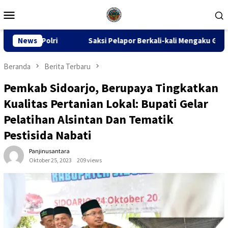
Loncat
Menu
ke
Mobile
konten
Saksi Pelapor Berkali-kali Mengaku Gak Tahu, Kuasa Hukum 
News
Beranda
Berita Terbaru
Pemkab Sidoarjo, Berupaya Tingkatkan
Kualitas Pertanian Lokal: Bupati Gelar
Pelatihan Alsintan Dan Tematik
Pestisida Nabati
Panjinusantara
Oktober 25, 2023
209 views