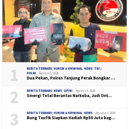
1
BERITA TERBARU
,
HUKUM & KRIMINAL
,
NEWS
,
TNI /
POLRI
Agustus 5, 2026
Dua Pekan, Polres Tanjung Perak Bongkar …
2
BERITA TERBARU
,
NEWS
,
OPINI
Agustus 4, 2026
Sinergi Total Berantas Narkoba, Judi Onl…
3
BERITA TERBARU
,
HUKUM & KRIMINAL
,
NEWS
Agustus 3, 2026
Bung Taufik Siapkan Hadiah Rp50 Juta bag…