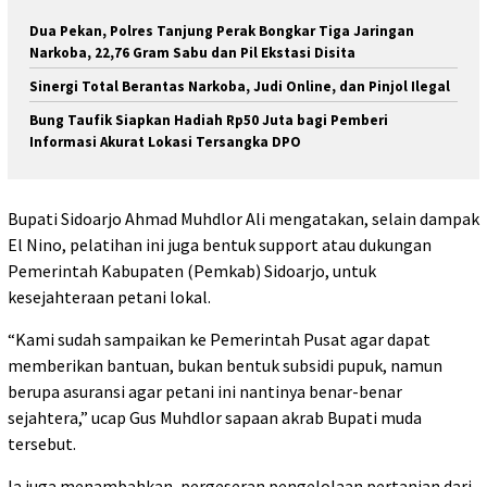
Dua Pekan, Polres Tanjung Perak Bongkar Tiga Jaringan
Narkoba, 22,76 Gram Sabu dan Pil Ekstasi Disita
Sinergi Total Berantas Narkoba, Judi Online, dan Pinjol Ilegal
Bung Taufik Siapkan Hadiah Rp50 Juta bagi Pemberi
Informasi Akurat Lokasi Tersangka DPO
Bupati Sidoarjo Ahmad Muhdlor Ali mengatakan, selain dampak
El Nino, pelatihan ini juga bentuk support atau dukungan
Pemerintah Kabupaten (Pemkab) Sidoarjo, untuk
kesejahteraan petani lokal.
“Kami sudah sampaikan ke Pemerintah Pusat agar dapat
memberikan bantuan, bukan bentuk subsidi pupuk, namun
berupa asuransi agar petani ini nantinya benar-benar
sejahtera,” ucap Gus Muhdlor sapaan akrab Bupati muda
tersebut.
Ia juga menambahkan, pergeseran pengelolaan pertanian dari