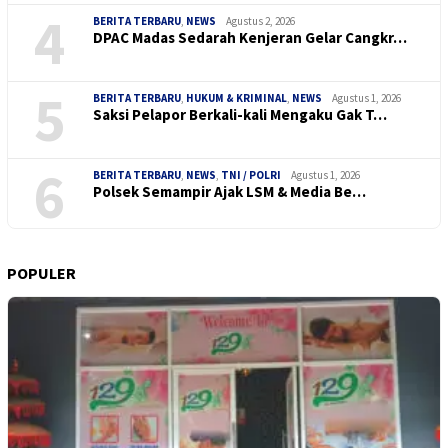
4
BERITA TERBARU
,
NEWS
Agustus 2, 2026
DPAC Madas Sedarah Kenjeran Gelar Cangkr…
5
BERITA TERBARU
,
HUKUM & KRIMINAL
,
NEWS
Agustus 1, 2026
Saksi Pelapor Berkali-kali Mengaku Gak T…
6
BERITA TERBARU
,
NEWS
,
TNI / POLRI
Agustus 1, 2026
Polsek Semampir Ajak LSM & Media Be…
POPULER