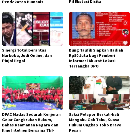
Pil Ekstasi Disita
Pendekatan Humanis
Sinergi Total Berantas
Bung Taufik Siapkan Hadiah
Narkoba, Judi Online, dan
Rp50 Juta bagi Pemberi
Pinjol Ilegal
Informasi Akurat Lokasi
Tersangka DPO
DPAC Madas Sedarah Kenjeran
Saksi Pelapor Berkali-kali
Gelar Cangkrukan Hukum,
Mengaku Gak Tahu, Kuasa
Bahas Keamanan Negara dan
Hukum Ungkap Toko Bravo
Ilmu Intelijen Bersama TNI-
Pesan