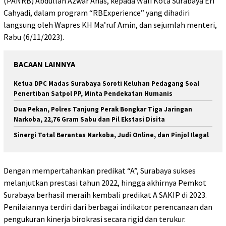
(PANRB) Abdullah Azwar Anas, kepada Wali Kota Surabaya Eri
Cahyadi, dalam program “RBExperience” yang dihadiri
langsung oleh Wapres KH Ma’ruf Amin, dan sejumlah menteri,
Rabu (6/11/2023).
BACAAN LAINNYA
Ketua DPC Madas Surabaya Soroti Keluhan Pedagang Soal
Penertiban Satpol PP, Minta Pendekatan Humanis
Dua Pekan, Polres Tanjung Perak Bongkar Tiga Jaringan
Narkoba, 22,76 Gram Sabu dan Pil Ekstasi Disita
Sinergi Total Berantas Narkoba, Judi Online, dan Pinjol Ilegal
Dengan mempertahankan predikat “A”, Surabaya sukses
melanjutkan prestasi tahun 2022, hingga akhirnya Pemkot
Surabaya berhasil meraih kembali predikat A SAKIP di 2023.
Penilaiannya terdiri dari berbagai indikator perencanaan dan
pengukuran kinerja birokrasi secara rigid dan terukur.