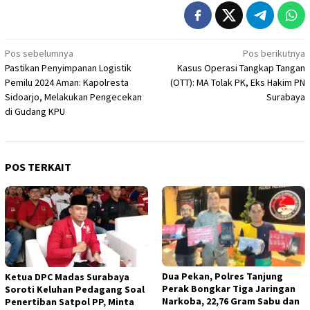
Navigasi
Pos sebelumnya
Pos berikutnya
Pastikan Penyimpanan Logistik
Kasus Operasi Tangkap Tangan
pos
Pemilu 2024 Aman: Kapolresta
(OTT): MA Tolak PK, Eks Hakim PN
Sidoarjo, Melakukan Pengecekan
Surabaya
di Gudang KPU
POS TERKAIT
Dua Pekan, Polres Tanjung
Ketua DPC Madas Surabaya
Perak Bongkar Tiga Jaringan
Soroti Keluhan Pedagang Soal
Narkoba, 22,76 Gram Sabu dan
Penertiban Satpol PP, Minta