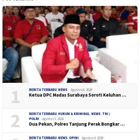
1
BERITA TERBARU
,
NEWS
Agustus 6, 2026
Ketua DPC Madas Surabaya Soroti Keluhan …
2
BERITA TERBARU
,
HUKUM & KRIMINAL
,
NEWS
,
TNI /
POLRI
Agustus 5, 2026
Dua Pekan, Polres Tanjung Perak Bongkar …
BERITA TERBARU
,
NEWS
,
OPINI
Agustus 4, 2026