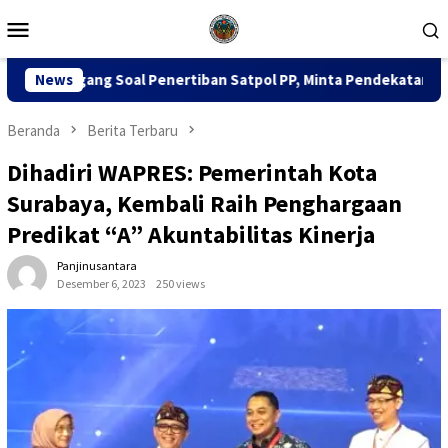
Loncat
Menu
ke
Mobile
konten
nertiban Satpol PP, Minta Pendekatan Humanis
News
Dua Peka
Beranda
Berita Terbaru
Dihadiri WAPRES: Pemerintah Kota
Surabaya, Kembali Raih Penghargaan
Predikat “A” Akuntabilitas Kinerja
Panjinusantara
Desember 6, 2023
250 views