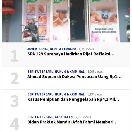
1
ADVERTORIAL
,
BERITA TERBARU
4,977 views
SPA 129 Surabaya Hadirkan Pijat Refleksi…
2
BERITA TERBARU
,
HUKUM & KRIMINAL
4,205 views
Ahmad Sopian di Dakwa Pencucian Uang Rp1…
3
BERITA TERBARU
,
HUKUM & KRIMINAL
3,194 views
Kasus Penipuan dan Penggelapan Rp4,1 Mil…
4
BERITA TERBARU
,
KESEHATAN
2,898 views
Bidan Praktek Mandiri Afah Fahmi Memberi…