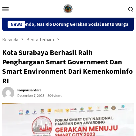
Loncat
Menu
ke
Mobile
konten
orong Gerakan Sosial Bantu Warga Miskin
News
Sidang PTUN Ja
Beranda
Berita Terbaru
Kota Surabaya Berhasil Raih
Penghargaan Smart Government Dan
Smart Environment Dari Kemenkominfo
RI
Panjinusantara
Desember 7, 2023
504 views