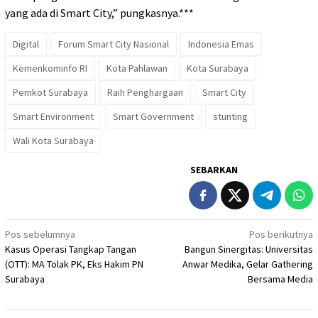
yang ada di Smart City,” pungkasnya.***
Digital
Forum Smart City Nasional
Indonesia Emas
Kemenkominfo RI
Kota Pahlawan
Kota Surabaya
Pemkot Surabaya
Raih Penghargaan
Smart City
Smart Environment
Smart Government
stunting
Wali Kota Surabaya
SEBARKAN
Navigasi
Pos sebelumnya
Pos berikutnya
Kasus Operasi Tangkap Tangan
Bangun Sinergitas: Universitas
pos
(OTT): MA Tolak PK, Eks Hakim PN
Anwar Medika, Gelar Gathering
Surabaya
Bersama Media