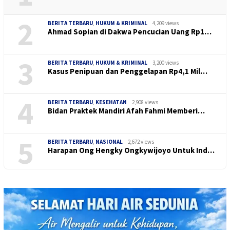
2
BERITA TERBARU
,
HUKUM & KRIMINAL
4,209 views
Ahmad Sopian di Dakwa Pencucian Uang Rp1…
3
BERITA TERBARU
,
HUKUM & KRIMINAL
3,200 views
Kasus Penipuan dan Penggelapan Rp4,1 Mil…
4
BERITA TERBARU
,
KESEHATAN
2,908 views
Bidan Praktek Mandiri Afah Fahmi Memberi…
5
BERITA TERBARU
,
NASIONAL
2,672 views
Harapan Ong Hengky Ongkywijoyo Untuk Ind…