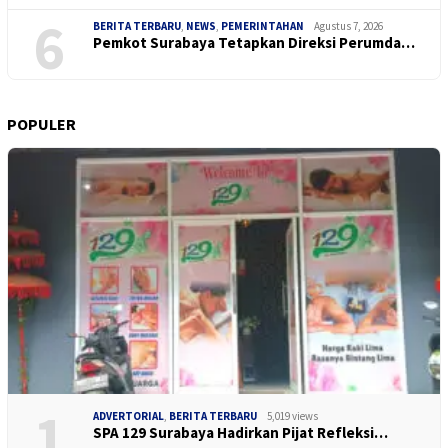
6
BERITA TERBARU
,
NEWS
,
PEMERINTAHAN
Agustus 7, 2026
Pemkot Surabaya Tetapkan Direksi Perumda…
POPULER
1
ADVERTORIAL
,
BERITA TERBARU
5,019 views
SPA 129 Surabaya Hadirkan Pijat Refleksi…