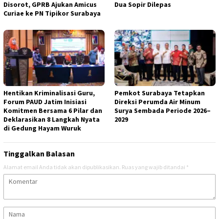
Disorot, GPRB Ajukan Amicus
Dua Sopir Dilepas
Curiae ke PN Tipikor Surabaya
Hentikan Kriminalisasi Guru,
Pemkot Surabaya Tetapkan
Forum PAUD Jatim Inisiasi
Direksi Perumda Air Minum
Komitmen Bersama 6 Pilar dan
Surya Sembada Periode 2026–
Deklarasikan 8 Langkah Nyata
2029
di Gedung Hayam Wuruk
Tinggalkan Balasan
Alamat email Anda tidak akan dipublikasikan.
Ruas yang wajib ditandai
*