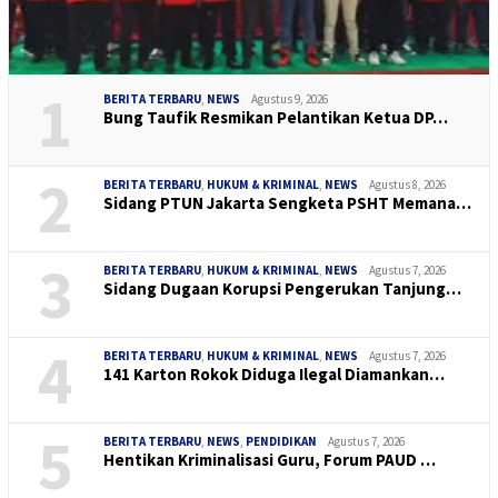
1
BERITA TERBARU
,
NEWS
Agustus 9, 2026
Bung Taufik Resmikan Pelantikan Ketua DP…
2
BERITA TERBARU
,
HUKUM & KRIMINAL
,
NEWS
Agustus 8, 2026
Sidang PTUN Jakarta Sengketa PSHT Memana…
3
BERITA TERBARU
,
HUKUM & KRIMINAL
,
NEWS
Agustus 7, 2026
Sidang Dugaan Korupsi Pengerukan Tanjung…
4
BERITA TERBARU
,
HUKUM & KRIMINAL
,
NEWS
Agustus 7, 2026
141 Karton Rokok Diduga Ilegal Diamankan…
5
BERITA TERBARU
,
NEWS
,
PENDIDIKAN
Agustus 7, 2026
Hentikan Kriminalisasi Guru, Forum PAUD …