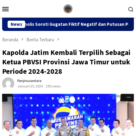
Loncat
Menu
ke
Mobile
konten
Gugatan Fiktif Negatif dan Putusan PK 155
News
Sidang Dugaa
Beranda
Berita Terbaru
Kapolda Jatim Kembali Terpilih Sebagai
Ketua PBVSI Provinsi Jawa Timur untuk
Periode 2024-2028
Panjinusantara
Januari 25, 2024
295 views