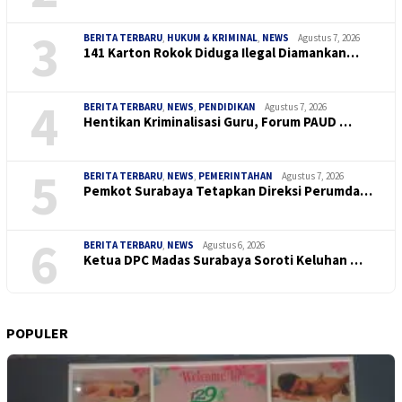
3
BERITA TERBARU
,
HUKUM & KRIMINAL
,
NEWS
Agustus 7, 2026
141 Karton Rokok Diduga Ilegal Diamankan…
4
BERITA TERBARU
,
NEWS
,
PENDIDIKAN
Agustus 7, 2026
Hentikan Kriminalisasi Guru, Forum PAUD …
5
BERITA TERBARU
,
NEWS
,
PEMERINTAHAN
Agustus 7, 2026
Pemkot Surabaya Tetapkan Direksi Perumda…
6
BERITA TERBARU
,
NEWS
Agustus 6, 2026
Ketua DPC Madas Surabaya Soroti Keluhan …
POPULER