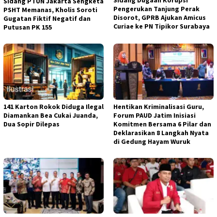
Sidang Dugaan Korupsi
Sidang PTUN Jakarta Sengketa
Pengerukan Tanjung Perak
PSHT Memanas, Kholis Soroti
Disorot, GPRB Ajukan Amicus
Gugatan Fiktif Negatif dan
Curiae ke PN Tipikor Surabaya
Putusan PK 155
141 Karton Rokok Diduga Ilegal
Hentikan Kriminalisasi Guru,
Diamankan Bea Cukai Juanda,
Forum PAUD Jatim Inisiasi
Dua Sopir Dilepas
Komitmen Bersama 6 Pilar dan
Deklarasikan 8 Langkah Nyata
di Gedung Hayam Wuruk