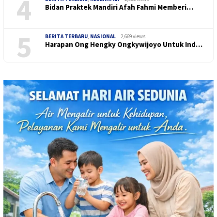
4
Bidan Praktek Mandiri Afah Fahmi Memberi…
5
BERITA TERBARU
,
NASIONAL
2,669 views
Harapan Ong Hengky Ongkywijoyo Untuk Ind…