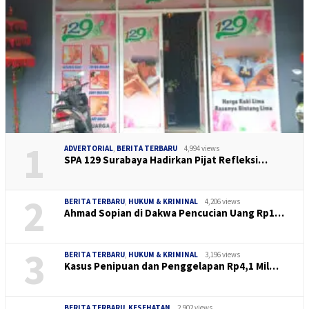
1
ADVERTORIAL
,
BERITA TERBARU
4,994 views
SPA 129 Surabaya Hadirkan Pijat Refleksi…
2
BERITA TERBARU
,
HUKUM & KRIMINAL
4,206 views
Ahmad Sopian di Dakwa Pencucian Uang Rp1…
3
BERITA TERBARU
,
HUKUM & KRIMINAL
3,196 views
Kasus Penipuan dan Penggelapan Rp4,1 Mil…
BERITA TERBARU
,
KESEHATAN
2,902 views