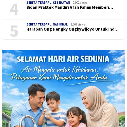
4
BERITA TERBARU
,
KESEHATAN
2,902 views
Bidan Praktek Mandiri Afah Fahmi Memberi…
5
BERITA TERBARU
,
NASIONAL
2,668 views
Harapan Ong Hengky Ongkywijoyo Untuk Ind…