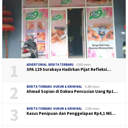
1
ADVERTORIAL
,
BERITA TERBARU
4,992 views
SPA 129 Surabaya Hadirkan Pijat Refleksi…
2
BERITA TERBARU
,
HUKUM & KRIMINAL
4,206 views
Ahmad Sopian di Dakwa Pencucian Uang Rp1…
3
BERITA TERBARU
,
HUKUM & KRIMINAL
3,196 views
Kasus Penipuan dan Penggelapan Rp4,1 Mil…