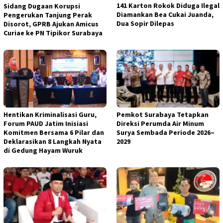
141 Karton Rokok Diduga Ilegal
Sidang Dugaan Korupsi
Diamankan Bea Cukai Juanda,
Pengerukan Tanjung Perak
Dua Sopir Dilepas
Disorot, GPRB Ajukan Amicus
Curiae ke PN Tipikor Surabaya
Hentikan Kriminalisasi Guru,
Pemkot Surabaya Tetapkan
Forum PAUD Jatim Inisiasi
Direksi Perumda Air Minum
Komitmen Bersama 6 Pilar dan
Surya Sembada Periode 2026–
Deklarasikan 8 Langkah Nyata
2029
di Gedung Hayam Wuruk