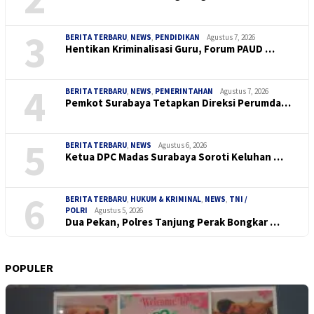
3
BERITA TERBARU
,
NEWS
,
PENDIDIKAN
Agustus 7, 2026
Hentikan Kriminalisasi Guru, Forum PAUD …
4
BERITA TERBARU
,
NEWS
,
PEMERINTAHAN
Agustus 7, 2026
Pemkot Surabaya Tetapkan Direksi Perumda…
5
BERITA TERBARU
,
NEWS
Agustus 6, 2026
Ketua DPC Madas Surabaya Soroti Keluhan …
6
BERITA TERBARU
,
HUKUM & KRIMINAL
,
NEWS
,
TNI /
POLRI
Agustus 5, 2026
Dua Pekan, Polres Tanjung Perak Bongkar …
POPULER