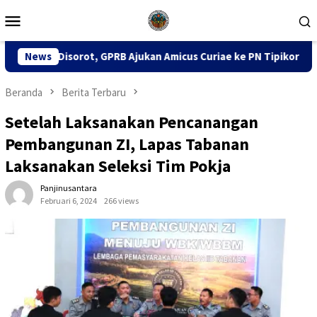
Loncat
Menu
ke
Mobile
konten
GPRB Ajukan Amicus Curiae ke PN Tipikor Surabaya
News
141 K
Beranda
Berita Terbaru
Setelah Laksanakan Pencanangan
Pembangunan ZI, Lapas Tabanan
Laksanakan Seleksi Tim Pokja
Panjinusantara
Februari 6, 2024
266 views