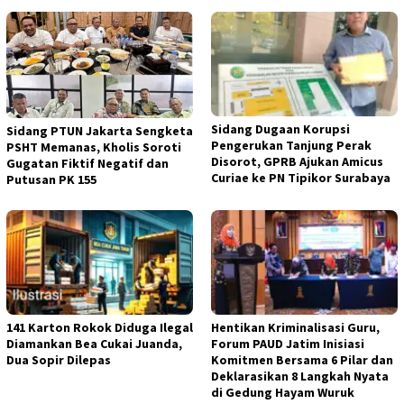
Sidang Dugaan Korupsi
Sidang PTUN Jakarta Sengketa
Pengerukan Tanjung Perak
PSHT Memanas, Kholis Soroti
Disorot, GPRB Ajukan Amicus
Gugatan Fiktif Negatif dan
Curiae ke PN Tipikor Surabaya
Putusan PK 155
141 Karton Rokok Diduga Ilegal
Hentikan Kriminalisasi Guru,
Diamankan Bea Cukai Juanda,
Forum PAUD Jatim Inisiasi
Dua Sopir Dilepas
Komitmen Bersama 6 Pilar dan
Deklarasikan 8 Langkah Nyata
di Gedung Hayam Wuruk