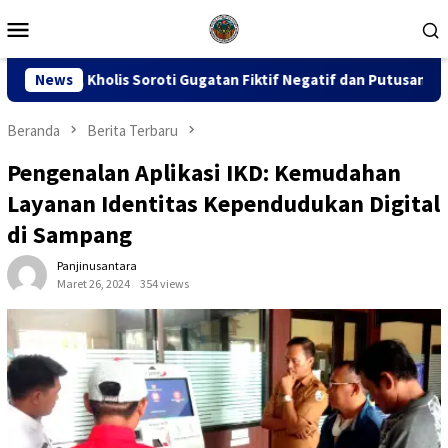
Loncat
Menu
ke
Mobile
konten
i Gugatan Fiktif Negatif dan Putusan PK 155
News
Sidang Dug
Beranda
Berita Terbaru
Pengenalan Aplikasi IKD: Kemudahan
Layanan Identitas Kependudukan Digital
di Sampang
Panjinusantara
Maret 26, 2024
354 views