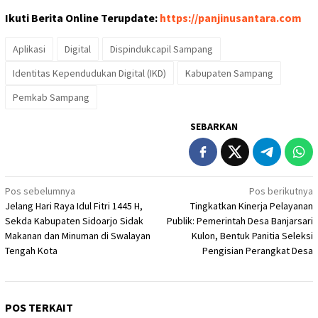
Ikuti Berita Online Terupdate:
https://panjinusantara.com
Aplikasi
Digital
Dispindukcapil Sampang
Identitas Kependudukan Digital (IKD)
Kabupaten Sampang
Pemkab Sampang
SEBARKAN
Navigasi
Pos sebelumnya
Pos berikutnya
Jelang Hari Raya Idul Fitri 1445 H,
Tingkatkan Kinerja Pelayanan
pos
Sekda Kabupaten Sidoarjo Sidak
Publik: Pemerintah Desa Banjarsari
Makanan dan Minuman di Swalayan
Kulon, Bentuk Panitia Seleksi
Tengah Kota
Pengisian Perangkat Desa
POS TERKAIT