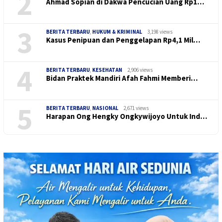
2
Ahmad Sopian di Dakwa Pencucian Uang Rp1…
3
BERITA TERBARU
,
HUKUM & KRIMINAL
3,198 views
Kasus Penipuan dan Penggelapan Rp4,1 Mil…
4
BERITA TERBARU
,
KESEHATAN
2,906 views
Bidan Praktek Mandiri Afah Fahmi Memberi…
5
BERITA TERBARU
,
NASIONAL
2,671 views
Harapan Ong Hengky Ongkywijoyo Untuk Ind…