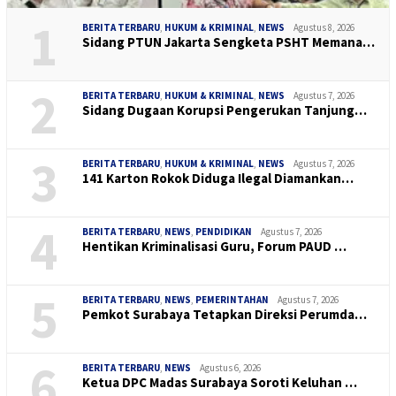
1
BERITA TERBARU
,
HUKUM & KRIMINAL
,
NEWS
Agustus 8, 2026
Sidang PTUN Jakarta Sengketa PSHT Memana…
2
BERITA TERBARU
,
HUKUM & KRIMINAL
,
NEWS
Agustus 7, 2026
Sidang Dugaan Korupsi Pengerukan Tanjung…
3
BERITA TERBARU
,
HUKUM & KRIMINAL
,
NEWS
Agustus 7, 2026
141 Karton Rokok Diduga Ilegal Diamankan…
4
BERITA TERBARU
,
NEWS
,
PENDIDIKAN
Agustus 7, 2026
Hentikan Kriminalisasi Guru, Forum PAUD …
5
BERITA TERBARU
,
NEWS
,
PEMERINTAHAN
Agustus 7, 2026
Pemkot Surabaya Tetapkan Direksi Perumda…
6
BERITA TERBARU
,
NEWS
Agustus 6, 2026
Ketua DPC Madas Surabaya Soroti Keluhan …