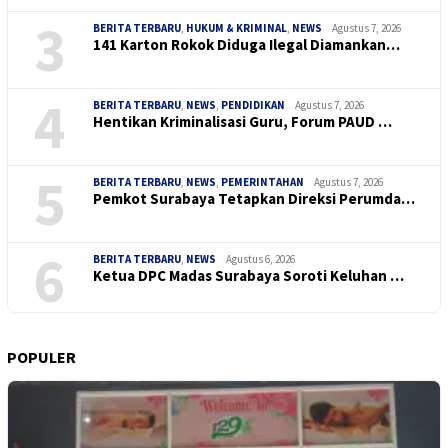
3
BERITA TERBARU
,
HUKUM & KRIMINAL
,
NEWS
Agustus 7, 2026
141 Karton Rokok Diduga Ilegal Diamankan…
4
BERITA TERBARU
,
NEWS
,
PENDIDIKAN
Agustus 7, 2026
Hentikan Kriminalisasi Guru, Forum PAUD …
5
BERITA TERBARU
,
NEWS
,
PEMERINTAHAN
Agustus 7, 2026
Pemkot Surabaya Tetapkan Direksi Perumda…
6
BERITA TERBARU
,
NEWS
Agustus 6, 2026
Ketua DPC Madas Surabaya Soroti Keluhan …
POPULER