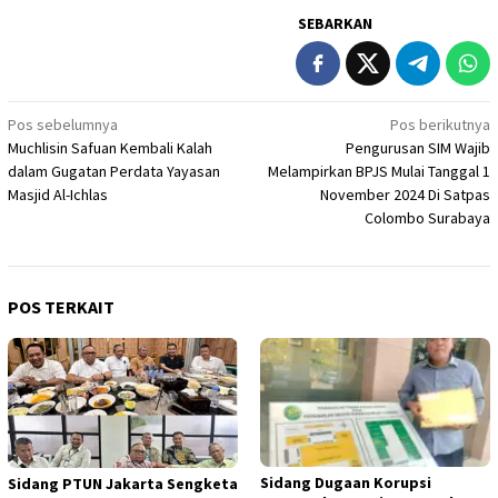
SEBARKAN
Navigasi
Pos sebelumnya
Pos berikutnya
Muchlisin Safuan Kembali Kalah
Pengurusan SIM Wajib
pos
dalam Gugatan Perdata Yayasan
Melampirkan BPJS Mulai Tanggal 1
Masjid Al-Ichlas
November 2024 Di Satpas
Colombo Surabaya
POS TERKAIT
Sidang Dugaan Korupsi
Sidang PTUN Jakarta Sengketa