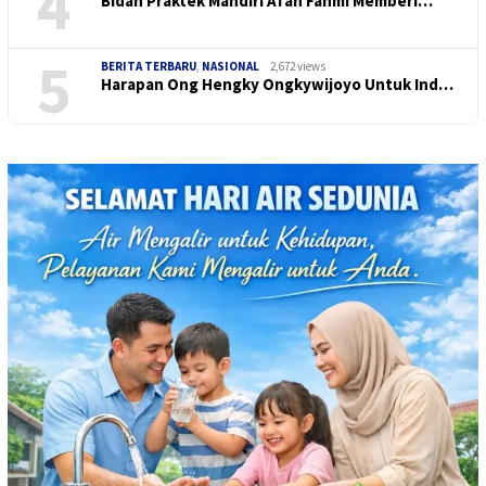
4
Bidan Praktek Mandiri Afah Fahmi Memberi…
5
BERITA TERBARU
,
NASIONAL
2,672 views
Harapan Ong Hengky Ongkywijoyo Untuk Ind…