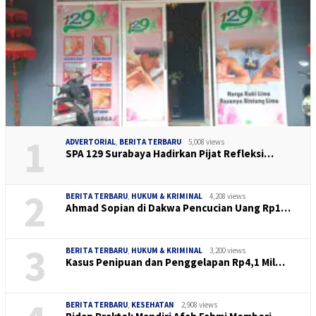
1
ADVERTORIAL
,
BERITA TERBARU
5,008 views
SPA 129 Surabaya Hadirkan Pijat Refleksi…
2
BERITA TERBARU
,
HUKUM & KRIMINAL
4,208 views
Ahmad Sopian di Dakwa Pencucian Uang Rp1…
3
BERITA TERBARU
,
HUKUM & KRIMINAL
3,200 views
Kasus Penipuan dan Penggelapan Rp4,1 Mil…
BERITA TERBARU
,
KESEHATAN
2,908 views