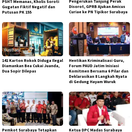
Pengerukan Tanjung Perak
PSHT Memanas, Kholis Soroti
Disorot, GPRB Ajukan Amicus
Gugatan Fiktif Negatif dan
Curiae ke PN Tipikor Surabaya
Putusan PK 155
141 Karton Rokok Diduga Ilegal
Hentikan Kriminalisasi Guru,
Diamankan Bea Cukai Juanda,
Forum PAUD Jatim Inisiasi
Dua Sopir Dilepas
Komitmen Bersama 6 Pilar dan
Deklarasikan 8 Langkah Nyata
di Gedung Hayam Wuruk
Pemkot Surabaya Tetapkan
Ketua DPC Madas Surabaya