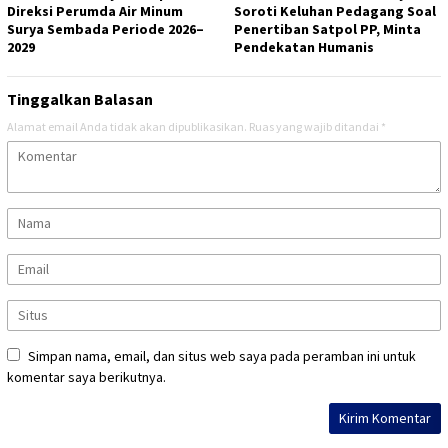
Direksi Perumda Air Minum
Soroti Keluhan Pedagang Soal
Surya Sembada Periode 2026–
Penertiban Satpol PP, Minta
2029
Pendekatan Humanis
Tinggalkan Balasan
Alamat email Anda tidak akan dipublikasikan.
Ruas yang wajib ditandai
*
Simpan nama, email, dan situs web saya pada peramban ini untuk
komentar saya berikutnya.