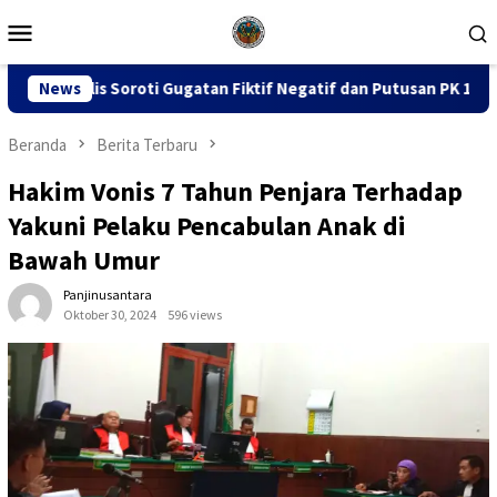
Loncat
Menu
ke
Mobile
konten
tan Fiktif Negatif dan Putusan PK 155
News
Sidang Dugaan Ko
Beranda
Berita Terbaru
Hakim Vonis 7 Tahun Penjara Terhadap
Yakuni Pelaku Pencabulan Anak di
Bawah Umur
Panjinusantara
Oktober 30, 2024
596 views