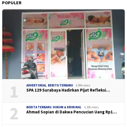
POPULER
1
ADVERTORIAL
,
BERITA TERBARU
4,994 views
SPA 129 Surabaya Hadirkan Pijat Refleksi…
2
BERITA TERBARU
,
HUKUM & KRIMINAL
4,206 views
Ahmad Sopian di Dakwa Pencucian Uang Rp1…