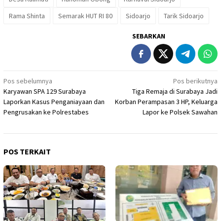
Rama Shinta
Semarak HUT RI 80
Sidoarjo
Tarik Sidoarjo
SEBARKAN
Navigasi
Pos sebelumnya
Pos berikutnya
Karyawan SPA 129 Surabaya
Tiga Remaja di Surabaya Jadi
pos
Laporkan Kasus Penganiayaan dan
Korban Perampasan 3 HP, Keluarga
Pengrusakan ke Polrestabes
Lapor ke Polsek Sawahan
POS TERKAIT