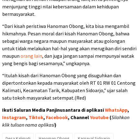
menjunjung tinggi nilai kebersamaan dalam kehidupan
bermasyarakat.
“Dari kisah peristiwa Hanoman Obong, kita bisa mengambil
hikmahnya. Pesan moral dari kisah Hanoman Obong, bahwa
sebagai warga negara maupun masyarakat atau golongan
untuk tidak melakukan hal-hal yang akan merugikan diri sendiri
maupun
orang lain
, dan juga jangan sampai mempunyai watak
yang bengis bagi sesamanya,” ungkapnya.
“Itulah kisah dari Hanoman Obong yang disuguhkan dan
dipertontonkan kepada masyarakat oleh RT 01 RW 01 Centong
Kalimati, Kecamatan Tarik, Kabupaten Sidoarjo,” ujar salah
satu tokoh masyarakat setempat.(Red)
Ikuti Saluran Media Panjinusantara di aplikasi
WhatsApp
,
Instagram
,
Tiktok
,
Facebook
, Channel
Youtube
(
Silahkan
klik tulisan nama aplikasi
)
Desa Kalimati
Hanoman Obong
Karnaval Sidoarjo