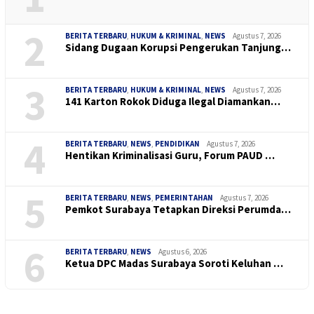
2
BERITA TERBARU
,
HUKUM & KRIMINAL
,
NEWS
Agustus 7, 2026
Sidang Dugaan Korupsi Pengerukan Tanjung…
3
BERITA TERBARU
,
HUKUM & KRIMINAL
,
NEWS
Agustus 7, 2026
141 Karton Rokok Diduga Ilegal Diamankan…
4
BERITA TERBARU
,
NEWS
,
PENDIDIKAN
Agustus 7, 2026
Hentikan Kriminalisasi Guru, Forum PAUD …
5
BERITA TERBARU
,
NEWS
,
PEMERINTAHAN
Agustus 7, 2026
Pemkot Surabaya Tetapkan Direksi Perumda…
6
BERITA TERBARU
,
NEWS
Agustus 6, 2026
Ketua DPC Madas Surabaya Soroti Keluhan …