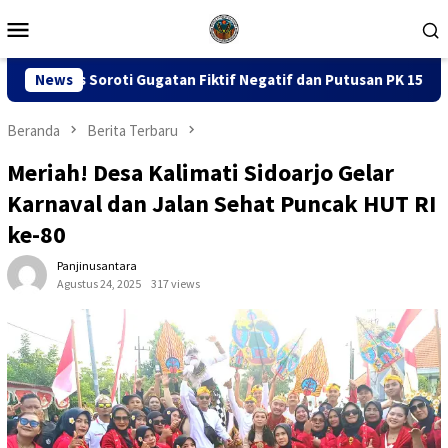
Loncat
Menu
ke
Mobile
konten
ugatan Fiktif Negatif dan Putusan PK 155
News
Sidang Dugaan
Beranda
Berita Terbaru
Meriah! Desa Kalimati Sidoarjo Gelar
Karnaval dan Jalan Sehat Puncak HUT RI
ke-80
Panjinusantara
Agustus 24, 2025
317 views