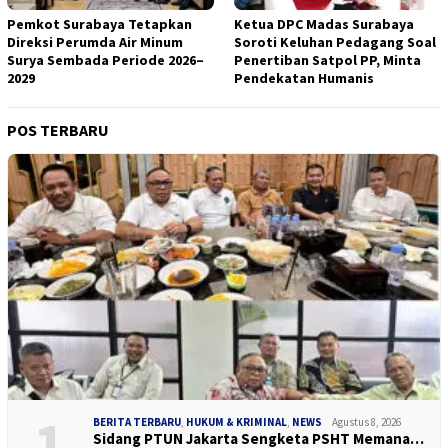
Pemkot Surabaya Tetapkan
Ketua DPC Madas Surabaya
Direksi Perumda Air Minum
Soroti Keluhan Pedagang Soal
Surya Sembada Periode 2026–
Penertiban Satpol PP, Minta
2029
Pendekatan Humanis
POS TERBARU
1
BERITA TERBARU
,
HUKUM & KRIMINAL
,
NEWS
Agustus 8, 2026
Sidang PTUN Jakarta Sengketa PSHT Memana…