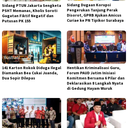
Sidang Dugaan Korupsi
Sidang PTUN Jakarta Sengketa
Pengerukan Tanjung Perak
PSHT Memanas, Kholis Soroti
Disorot, GPRB Ajukan Amicus
Gugatan Fiktif Negatif dan
Curiae ke PN Tipikor Surabaya
Putusan PK 155
141 Karton Rokok Diduga Ilegal
Hentikan Kriminalisasi Guru,
Diamankan Bea Cukai Juanda,
Forum PAUD Jatim Inisiasi
Dua Sopir Dilepas
Komitmen Bersama 6 Pilar dan
Deklarasikan 8 Langkah Nyata
di Gedung Hayam Wuruk