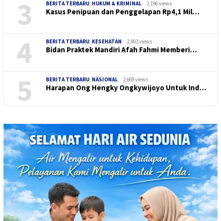
3
BERITA TERBARU
,
HUKUM & KRIMINAL
3,196 views
Kasus Penipuan dan Penggelapan Rp4,1 Mil…
4
BERITA TERBARU
,
KESEHATAN
2,903 views
Bidan Praktek Mandiri Afah Fahmi Memberi…
5
BERITA TERBARU
,
NASIONAL
2,669 views
Harapan Ong Hengky Ongkywijoyo Untuk Ind…