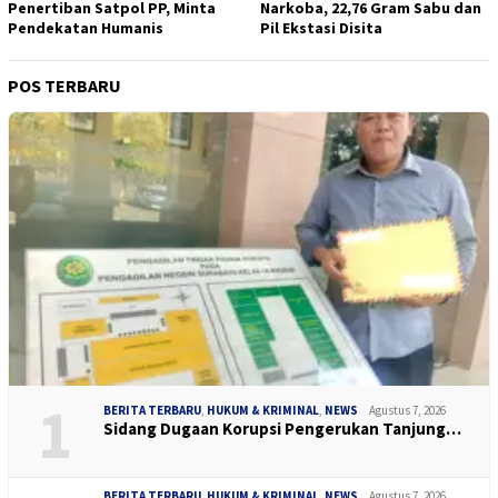
Penertiban Satpol PP, Minta
Narkoba, 22,76 Gram Sabu dan
Pendekatan Humanis
Pil Ekstasi Disita
POS TERBARU
1
BERITA TERBARU
,
HUKUM & KRIMINAL
,
NEWS
Agustus 7, 2026
Sidang Dugaan Korupsi Pengerukan Tanjung…
BERITA TERBARU
,
HUKUM & KRIMINAL
,
NEWS
Agustus 7, 2026