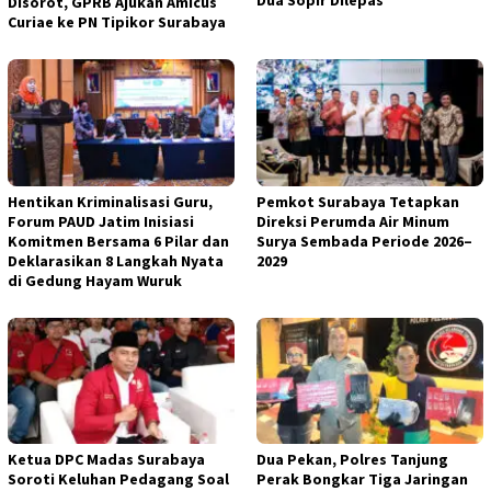
Dua Sopir Dilepas
Disorot, GPRB Ajukan Amicus
Curiae ke PN Tipikor Surabaya
Hentikan Kriminalisasi Guru,
Pemkot Surabaya Tetapkan
Forum PAUD Jatim Inisiasi
Direksi Perumda Air Minum
Komitmen Bersama 6 Pilar dan
Surya Sembada Periode 2026–
Deklarasikan 8 Langkah Nyata
2029
di Gedung Hayam Wuruk
Ketua DPC Madas Surabaya
Dua Pekan, Polres Tanjung
Soroti Keluhan Pedagang Soal
Perak Bongkar Tiga Jaringan