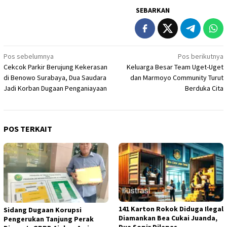
SEBARKAN
Navigasi
Pos sebelumnya
Pos berikutnya
Cekcok Parkir Berujung Kekerasan
Keluarga Besar Team Uget-Uget
pos
di Benowo Surabaya, Dua Saudara
dan Marmoyo Community Turut
Jadi Korban Dugaan Penganiayaan
Berduka Cita
POS TERKAIT
141 Karton Rokok Diduga Ilegal
Sidang Dugaan Korupsi
Diamankan Bea Cukai Juanda,
Pengerukan Tanjung Perak