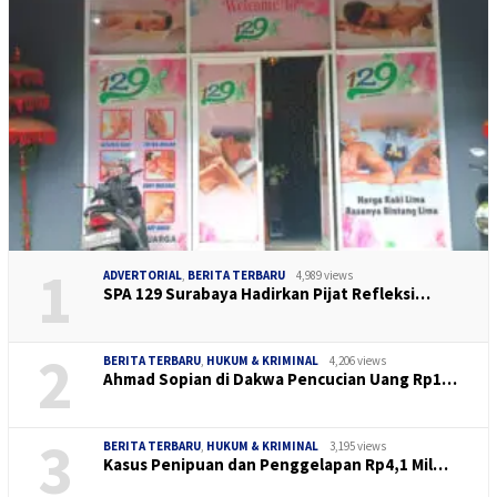
1
ADVERTORIAL
,
BERITA TERBARU
4,989 views
SPA 129 Surabaya Hadirkan Pijat Refleksi…
2
BERITA TERBARU
,
HUKUM & KRIMINAL
4,206 views
Ahmad Sopian di Dakwa Pencucian Uang Rp1…
3
BERITA TERBARU
,
HUKUM & KRIMINAL
3,195 views
Kasus Penipuan dan Penggelapan Rp4,1 Mil…