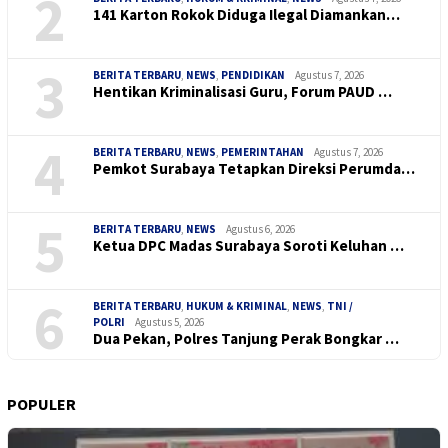
2
141 Karton Rokok Diduga Ilegal Diamankan…
3
BERITA TERBARU
,
NEWS
,
PENDIDIKAN
Agustus 7, 2026
Hentikan Kriminalisasi Guru, Forum PAUD …
4
BERITA TERBARU
,
NEWS
,
PEMERINTAHAN
Agustus 7, 2026
Pemkot Surabaya Tetapkan Direksi Perumda…
5
BERITA TERBARU
,
NEWS
Agustus 6, 2026
Ketua DPC Madas Surabaya Soroti Keluhan …
6
BERITA TERBARU
,
HUKUM & KRIMINAL
,
NEWS
,
TNI /
POLRI
Agustus 5, 2026
Dua Pekan, Polres Tanjung Perak Bongkar …
POPULER