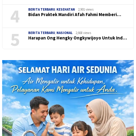
4
BERITA TERBARU
,
KESEHATAN
2,901 views
Bidan Praktek Mandiri Afah Fahmi Memberi…
5
BERITA TERBARU
,
NASIONAL
2,668 views
Harapan Ong Hengky Ongkywijoyo Untuk Ind…