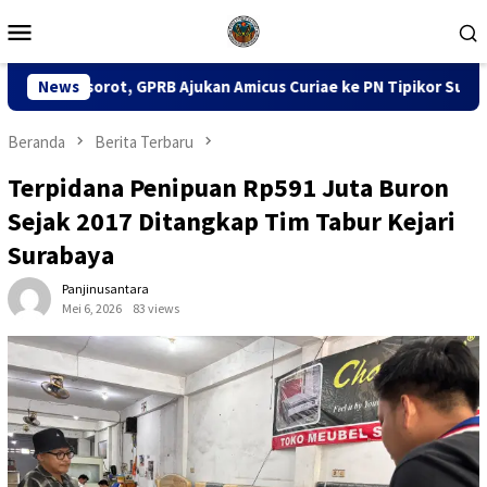
Loncat
Menu
ke
Mobile
konten
GPRB Ajukan Amicus Curiae ke PN Tipikor Surabaya
News
141 K
Beranda
Berita Terbaru
Terpidana Penipuan Rp591 Juta Buron
Sejak 2017 Ditangkap Tim Tabur Kejari
Surabaya
Panjinusantara
Mei 6, 2026
83 views