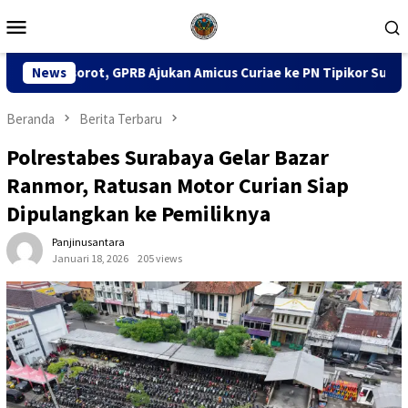
Loncat
Menu
ke
Mobile
konten
ukan Amicus Curiae ke PN Tipikor Surabaya
News
141 Karton R
Beranda
Berita Terbaru
Polrestabes Surabaya Gelar Bazar
Ranmor, Ratusan Motor Curian Siap
Dipulangkan ke Pemiliknya
Panjinusantara
Januari 18, 2026
205 views