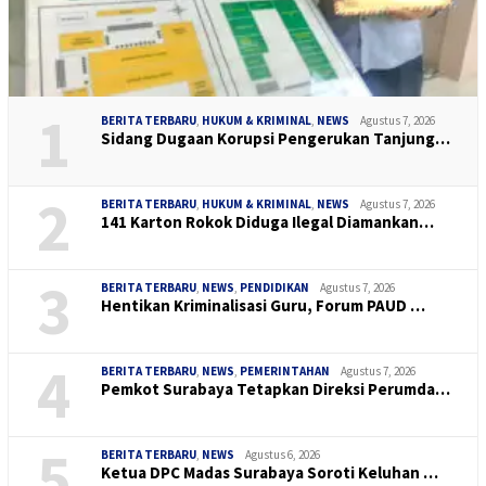
1
BERITA TERBARU
,
HUKUM & KRIMINAL
,
NEWS
Agustus 7, 2026
Sidang Dugaan Korupsi Pengerukan Tanjung…
2
BERITA TERBARU
,
HUKUM & KRIMINAL
,
NEWS
Agustus 7, 2026
141 Karton Rokok Diduga Ilegal Diamankan…
3
BERITA TERBARU
,
NEWS
,
PENDIDIKAN
Agustus 7, 2026
Hentikan Kriminalisasi Guru, Forum PAUD …
4
BERITA TERBARU
,
NEWS
,
PEMERINTAHAN
Agustus 7, 2026
Pemkot Surabaya Tetapkan Direksi Perumda…
5
BERITA TERBARU
,
NEWS
Agustus 6, 2026
Ketua DPC Madas Surabaya Soroti Keluhan …