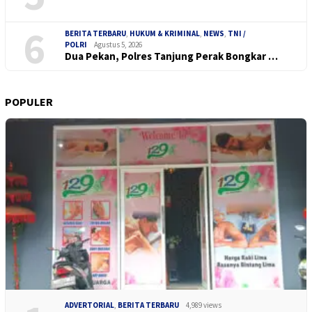
6
BERITA TERBARU
,
HUKUM & KRIMINAL
,
NEWS
,
TNI /
POLRI
Agustus 5, 2026
Dua Pekan, Polres Tanjung Perak Bongkar …
POPULER
ADVERTORIAL
,
BERITA TERBARU
4,989 views