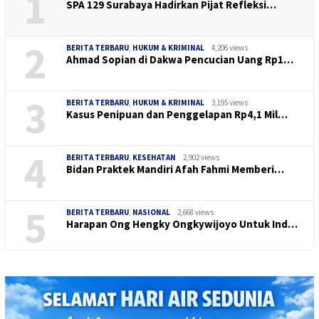
1
SPA 129 Surabaya Hadirkan Pijat Refleksi…
2
BERITA TERBARU
,
HUKUM & KRIMINAL
4,206 views
Ahmad Sopian di Dakwa Pencucian Uang Rp1…
3
BERITA TERBARU
,
HUKUM & KRIMINAL
3,195 views
Kasus Penipuan dan Penggelapan Rp4,1 Mil…
4
BERITA TERBARU
,
KESEHATAN
2,902 views
Bidan Praktek Mandiri Afah Fahmi Memberi…
5
BERITA TERBARU
,
NASIONAL
2,668 views
Harapan Ong Hengky Ongkywijoyo Untuk Ind…