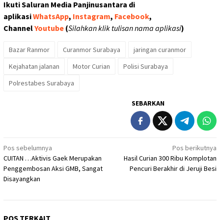
Ikuti Saluran Media Panjinusantara di
aplikasi
WhatsApp
,
Instagram
,
Facebook
,
Channel
Youtube
(
Silahkan klik tulisan nama aplikasi
)
Bazar Ranmor
Curanmor Surabaya
jaringan curanmor
Kejahatan jalanan
Motor Curian
Polisi Surabaya
Polrestabes Surabaya
SEBARKAN
Navigasi
Pos sebelumnya
Pos berikutnya
CUITAN …Aktivis Gaek Merupakan
Hasil Curian 300 Ribu Komplotan
pos
Penggembosan Aksi GMB, Sangat
Pencuri Berakhir di Jeruji Besi
Disayangkan
POS TERKAIT