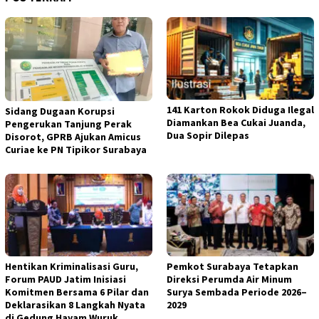
141 Karton Rokok Diduga Ilegal
Sidang Dugaan Korupsi
Diamankan Bea Cukai Juanda,
Pengerukan Tanjung Perak
Dua Sopir Dilepas
Disorot, GPRB Ajukan Amicus
Curiae ke PN Tipikor Surabaya
Hentikan Kriminalisasi Guru,
Pemkot Surabaya Tetapkan
Forum PAUD Jatim Inisiasi
Direksi Perumda Air Minum
Komitmen Bersama 6 Pilar dan
Surya Sembada Periode 2026–
Deklarasikan 8 Langkah Nyata
2029
di Gedung Hayam Wuruk