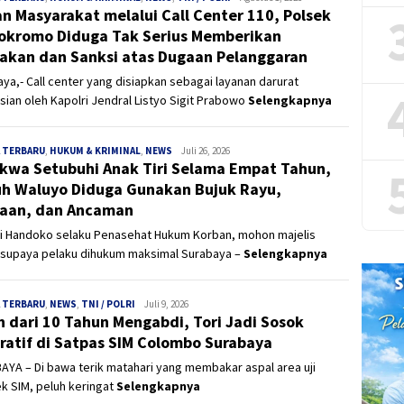
n Masyarakat melalui Call Center 110, Polsek
kromo Diduga Tak Serius Memberikan
akan dan Sanksi atas Dugaan Pelanggaran
ya,- Call center yang disiapkan sebagai layanan darurat
sian oleh Kapolri Jendral Listyo Sigit Prabowo
Selengkapnya
 TERBARU
,
HUKUM & KRIMINAL
,
NEWS
Panjinusantara
Juli 26, 2026
kwa Setubuhi Anak Tiri Selama Empat Tahun,
h Waluyo Diduga Gunakan Bujuk Rayu,
aan, dan Ancaman
i Handoko selaku Penasehat Hukum Korban, mohon majelis
 supaya pelaku dihukum maksimal Surabaya –
Selengkapnya
 TERBARU
,
NEWS
,
TNI / POLRI
Panjinusantara
Juli 9, 2026
h dari 10 Tahun Mengabdi, Tori Jadi Sosok
iratif di Satpas SIM Colombo Surabaya
YA – Di bawa terik matahari yang membakar aspal area uji
k SIM, peluh keringat
Selengkapnya