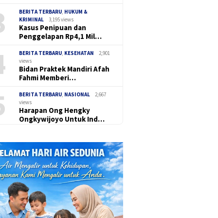
3
BERITA TERBARU
,
HUKUM &
KRIMINAL
3,195 views
Kasus Penipuan dan
Penggelapan Rp4,1 Mil…
4
BERITA TERBARU
,
KESEHATAN
2,901
views
Bidan Praktek Mandiri Afah
Fahmi Memberi…
5
BERITA TERBARU
,
NASIONAL
2,667
views
Harapan Ong Hengky
Ongkywijoyo Untuk Ind…