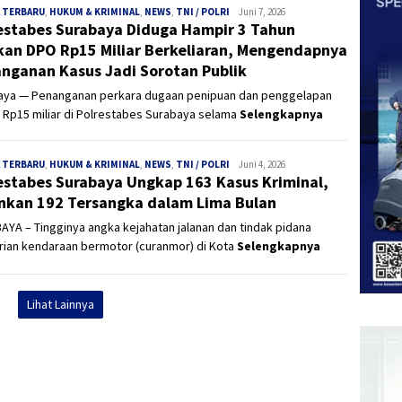
 TERBARU
,
HUKUM & KRIMINAL
,
NEWS
,
TNI / POLRI
Panjinusantara
Juni 7, 2026
estabes Surabaya Diduga Hampir 3 Tahun
kan DPO Rp15 Miliar Berkeliaran, Mengendapnya
nganan Kasus Jadi Sorotan Publik
aya — Penanganan perkara dugaan penipuan dan penggelapan
i Rp15 miliar di Polrestabes Surabaya selama
Selengkapnya
 TERBARU
,
HUKUM & KRIMINAL
,
NEWS
,
TNI / POLRI
Panjinusantara
Juni 4, 2026
estabes Surabaya Ungkap 163 Kasus Kriminal,
kan 192 Tersangka dalam Lima Bulan
YA – Tingginya angka kejahatan jalanan dan tindak pidana
rian kendaraan bermotor (curanmor) di Kota
Selengkapnya
Lihat Lainnya