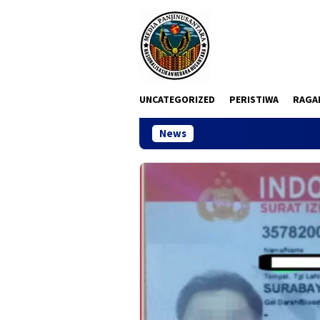
Loncat
ke
konten
UNCATEGORIZED
PERISTIWA
RAGA
News
Pemkot Su