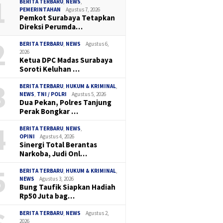
1
BERITA TERBARU
,
NEWS
,
PEMERINTAHAN
Agustus 7, 2026
Pemkot Surabaya Tetapkan
Direksi Perumda…
2
BERITA TERBARU
,
NEWS
Agustus 6,
2026
Ketua DPC Madas Surabaya
Soroti Keluhan …
3
BERITA TERBARU
,
HUKUM & KRIMINAL
,
NEWS
,
TNI / POLRI
Agustus 5, 2026
Dua Pekan, Polres Tanjung
Perak Bongkar …
4
BERITA TERBARU
,
NEWS
,
OPINI
Agustus 4, 2026
Sinergi Total Berantas
Narkoba, Judi Onl…
5
BERITA TERBARU
,
HUKUM & KRIMINAL
,
NEWS
Agustus 3, 2026
Bung Taufik Siapkan Hadiah
Rp50 Juta bag…
BERITA TERBARU
,
NEWS
Agustus 2,
 2023
Agustus 8, 2024
Mei 24, 2026
2026