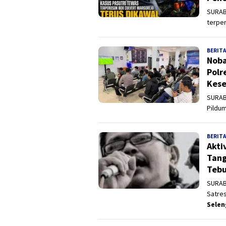
SURABA
terpe
BERITA
Noba
Polr
Kese
SURAB
Pildum
BERITA
Akti
Tang
Tebu
SURAB
Satre
Sele