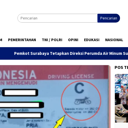
Pencarian
M
PEMERINTAHAN
TNI / POLRI
OPINI
EDUKASI
NASIONAL
rabaya Tetapkan Direksi Perumda Air Minum Surya Sembada Per
POS T