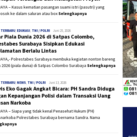
YA – Kasus kematian pasangan suami istri (pasutri) yang
rosok ke dalam saluran atau box
Selengkapnya
 TERBARU
,
EDUKASI
,
TNI / POLRI
Panjinusantara
Juni 25, 2026
r Piala Dunia 2026 di Satpas Colombo,
estabes Surabaya Sisipkan Edukasi
lamatan Berlalu Lintas
AYA,- Polrestabes Surabaya membuka kegiatan nonton bareng
 2026 (piala dunia) di Satpas Colombo Surabaya
Selengkapnya
 TERBARU
,
NEWS
,
TNI / POLRI
Panjinusantara
Juni 13, 2026
vis Eko Gagak Angkat Bicara: PH Sandra Diduga
an Kepanjangan Polisi dalam Transaksi Uang
san Narkoba
AYA – Siapa yang tidak kenal Penasehat Hukum (PH)
snarkoba Polrestabes Surabaya bernama Sandra. Nama
ngkapnya