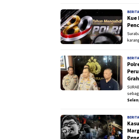
BERITA
Kue 
Penc
Suraba
karang
BERITA
Polr
Peru
Grah
SURAB
sebaga
Sele
BERITA
Kasu
Marg
Pene