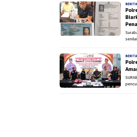
BERITA
Polr
Biar
Pena
Surab
senila
BERITA
Polr
Aman
SURABA
pencu