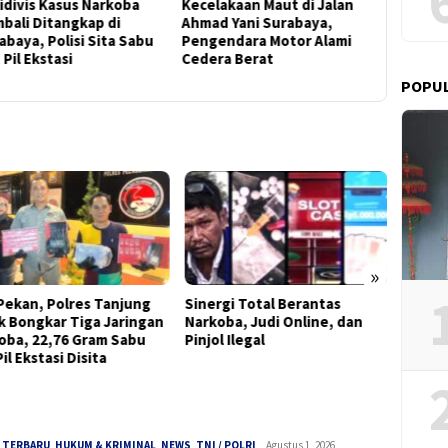
divis Kasus Narkoba
Kecelakaan Maut di Jalan
Lalai Da
ali Ditangkap di
Ahmad Yani Surabaya,
Orang Tu
baya, Polisi Sita Sabu
Pengendara Motor Alami
Umur, M
Pil Ekstasi
Cedera Berat
Kecelaka
POPU
»
Pekan, Polres Tanjung
Sinergi Total Berantas
Bung T
k Bongkar Tiga Jaringan
Narkoba, Judi Online, dan
Rp50 J
oba, 22,76 Gram Sabu
Pinjol Ilegal
Inform
il Ekstasi Disita
Tersa
 TERBARU
,
HUKUM & KRIMINAL
,
NEWS
,
TNI / POLRI
Panjinusantara
Agustus 1, 2026