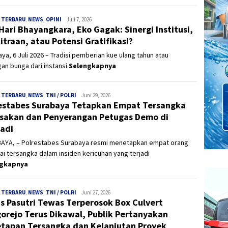
 TERBARU
,
NEWS
,
OPINI
Panjinusantara
Juli 7, 2026
Hari Bhayangkara, Eko Gagak: Sinergi Institusi,
itraan, atau Potensi Gratifikasi?
ya, 6 Juli 2026 – Tradisi pemberian kue ulang tahun atau
an bunga dari instansi
Selengkapnya
 TERBARU
,
NEWS
,
TNI / POLRI
Panjinusantara
Juni 29, 2026
estabes Surabaya Tetapkan Empat Tersangka
sakan dan Penyerangan Petugas Demo di
adi
AYA, – Polrestabes Surabaya resmi menetapkan empat orang
i tersangka dalam insiden kericuhan yang terjadi
ngkapnya
 TERBARU
,
NEWS
,
TNI / POLRI
Panjinusantara
Juni 27, 2026
s Pasutri Tewas Terperosok Box Culvert
orejo Terus Dikawal, Publik Pertanyakan
tapan Tersangka dan Kelanjutan Proyek