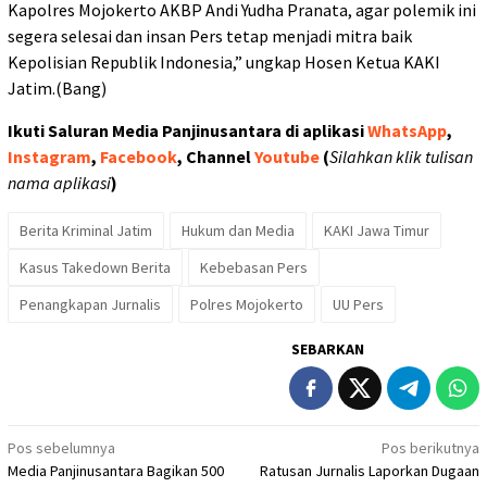
Kapolres Mojokerto AKBP Andi Yudha Pranata, agar polemik ini
segera selesai dan insan Pers tetap menjadi mitra baik
Kepolisian Republik Indonesia,” ungkap Hosen Ketua KAKI
Jatim.(Bang)
Ikuti Saluran Media Panjinusantara di aplikasi
WhatsApp
,
Instagram
,
Facebook
, Channel
Youtube
(
Silahkan klik tulisan
nama aplikasi
)
Berita Kriminal Jatim
Hukum dan Media
KAKI Jawa Timur
Kasus Takedown Berita
Kebebasan Pers
Penangkapan Jurnalis
Polres Mojokerto
UU Pers
SEBARKAN
Navigasi
Pos sebelumnya
Pos berikutnya
Media Panjinusantara Bagikan 500
Ratusan Jurnalis Laporkan Dugaan
pos