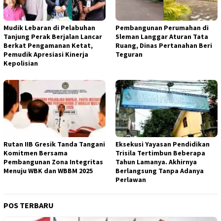
Mudik Lebaran di Pelabuhan
Pembangunan Perumahan di
Tanjung Perak Berjalan Lancar
Sleman Langgar Aturan Tata
Berkat Pengamanan Ketat,
Ruang, Dinas Pertanahan Beri
Pemudik Apresiasi Kinerja
Teguran
Kepolisian
Rutan IIB Gresik Tanda Tangani
Eksekusi Yayasan Pendidikan
Komitmen Bersama
Trisila Tertimbun Beberapa
Pembangunan Zona Integritas
Tahun Lamanya. Akhirnya
Menuju WBK dan WBBM 2025
Berlangsung Tanpa Adanya
Perlawan
POS TERBARU