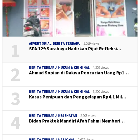
1
ADVERTORIAL
,
BERITA TERBARU
5,019 views
SPA 129 Surabaya Hadirkan Pijat Refleksi…
2
BERITA TERBARU
,
HUKUM & KRIMINAL
4,209 views
Ahmad Sopian di Dakwa Pencucian Uang Rp1…
3
BERITA TERBARU
,
HUKUM & KRIMINAL
3,200 views
Kasus Penipuan dan Penggelapan Rp4,1 Mil…
4
BERITA TERBARU
,
KESEHATAN
2,908 views
Bidan Praktek Mandiri Afah Fahmi Memberi…
BERITA TERBARU
,
NASIONAL
2,672 views