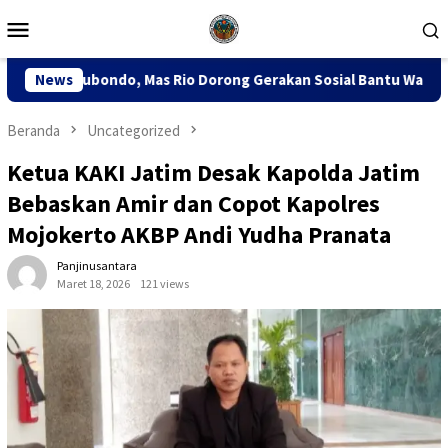
Loncat
Menu
ke
Mobile
konten
Rio Dorong Gerakan Sosial Bantu Warga Miskin
News
Sidang PT
Beranda
Uncategorized
Ketua KAKI Jatim Desak Kapolda Jatim
Bebaskan Amir dan Copot Kapolres
Mojokerto AKBP Andi Yudha Pranata
Panjinusantara
Maret 18, 2026
121 views