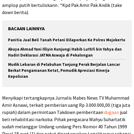
amplop putih bertuliskann : “Kpd Pak Amir Pak Andik (take
down berita).
BACAAN LAINNYA
Panitia Jual Beli Tanah Petani Dilaporkan Ke Polres Mojokerto
Abuya Ahmad Yani Illiyin Kunjungi Habib Luthfi bin Yahya dan
Hadiri Deklarasi JATMA Aswaja di Pekalongan
Mudik Lebaran di Pelabuhan Tanjung Perak Berjalan Lancar
Berkat Pengamanan Ketat, Pemudik Apresiasi Kinerja
Kepolisian
Menyikapi tertangkapnya Jurnalis Mabes News TV Muhammad
Amir Asnawi, terkait pemberian uang Rp 3.000.000,00 (tiga juta
rupiah) dalam permintaan Takdown pemberitaan
dugaan
jual
beli rehabilitasi narkoba. Pihak pengacara Wahyu Suhartatik
sudah melanggar Undang-undang Pers Nomor 40 Tahun 1999
Pasal 18 ayat (1) dan patut dipertanyakan Legalitasnya sebagai